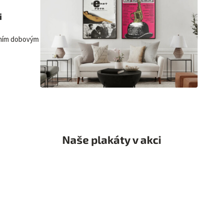
i
lním dobovým
Naše plakáty v akci