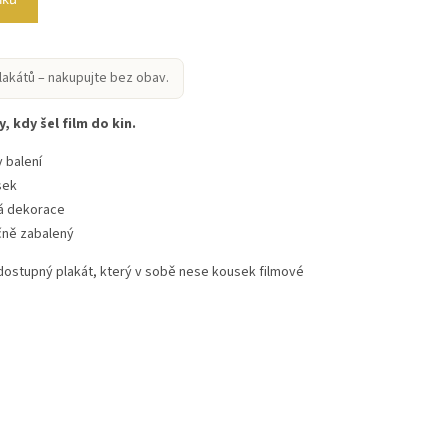
lakátů – nakupujte bez obav.
, kdy šel film do kin.
 balení
sek
vá dekorace
čně zabalený
 dostupný plakát, který v sobě nese kousek filmové