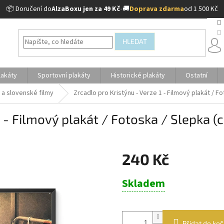
📦 Doručení do
AlzaBoxu jen za 49 Kč
•
🚚
Doprava zdarma
od 1 500 Kč
HLEDAT
lakáty
Sportovní plakáty
Historické plakáty
Ostatní
 a slovenské filmy
Zrcadlo pro Kristýnu - Verze 1 - Filmový plakát / F
1 - Filmový plakát / Fotoska / Slepka (
240 Kč
Měrná
Skladem
cena:
Přidat do koš