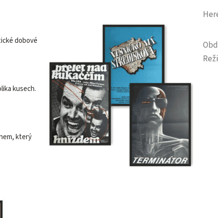
Her
tické dobové
Obd
Reži
olika kusech.
ěhem, který