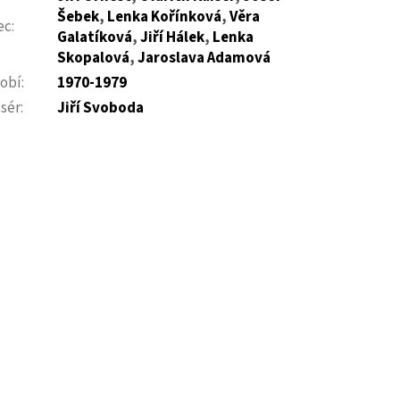
Šebek
,
Lenka Kořínková
,
Věra
ec
:
Galatíková
,
Jiří Hálek
,
Lenka
Skopalová
,
Jaroslava Adamová
obí
:
1970-1979
sér
:
Jiří Svoboda