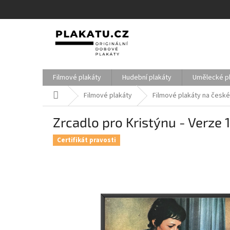
Přejít
na
obsah
Filmové plakáty
Hudební plakáty
Umělecké p
Domů
Filmové plakáty
Filmové plakáty na české
Zrcadlo pro Kristýnu - Verze 
Certifikát pravosti