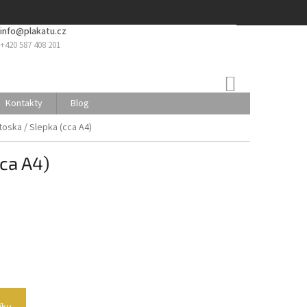
info@plakatu.cz
+420 587 408 201
NÁKUPNÍ
KOŠÍK
Kontakty
Blog
otoska / Slepka (cca A4)
cca A4)
íku