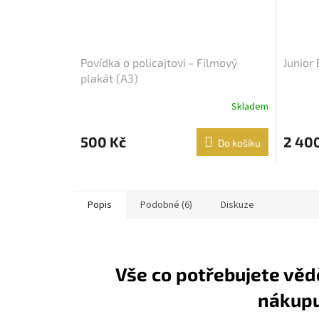
Povídka o policajtovi - Filmový
Junior
plakát (A3)
Skladem
500 Kč
2 40
Do košíku
Popis
Podobné (6)
Diskuze
Vše co potřebujete věd
nákup