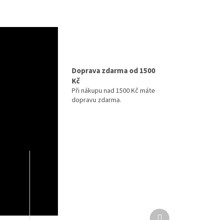
izně
Doprava zdarma od 1500
Kč
ihned k
maximální
Při nákupu nad 1500 Kč máte
y v
dopravu zdarma.
Další