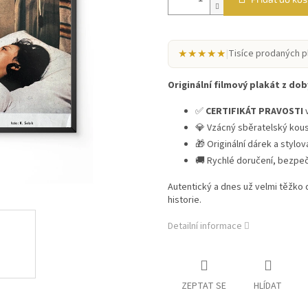
★★★★★
|
Tisíce prodaných p
Originální filmový plakát z doby
✅
CERTIFIKÁT PRAVOSTI
v
💎 Vzácný sběratelský kou
🎁 Originální dárek a stylo
🚚 Rychlé doručení, bezpe
Autentický a dnes už velmi těžko
historie.
Detailní informace
ZEPTAT SE
HLÍDAT