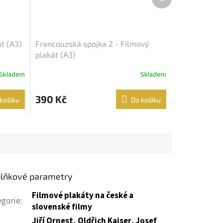
produkt
t (A3)
Francouzská spojka 2 - Filmový
plakát (A3)
Skladem
Skladem
390 Kč
košíku
Do košíku
lňkové parametry
Filmové plakáty na české a
egorie
:
slovenské filmy
Jiří Ornest
,
Oldřich Kaiser
,
Josef