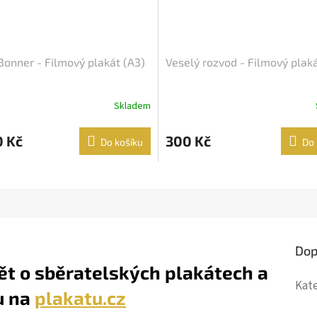
 Bonner - Filmový plakát (A3)
Veselý rozvod - Filmový plaká
Skladem
0 Kč
300 Kč
Do košíku
Do 
Dop
ět o sběratelských plakátech a
Kat
u na
plakatu.cz