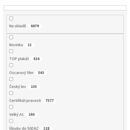
í
p
r
o
Na skladě
6879
d
u
k
Novinka
21
t
ů
TOP plakát
416
Oscarový film
543
Český lev
235
Certifikát pravosti
7577
Velký A1
240
Úlovky do 500 Kč
128