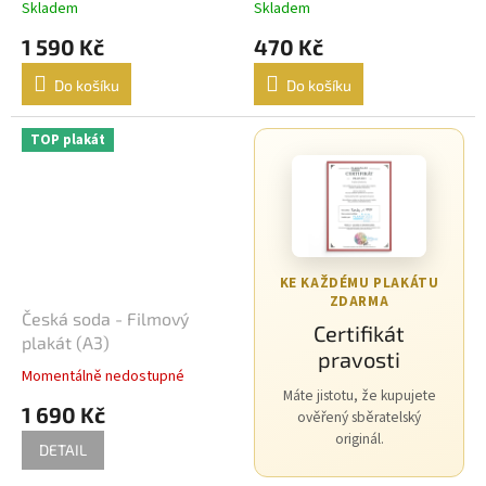
Skladem
Skladem
1 590 Kč
470 Kč
Do košíku
Do košíku
TOP plakát
KE KAŽDÉMU PLAKÁTU
ZDARMA
Česká soda - Filmový
Certifikát
plakát (A3)
pravosti
Momentálně nedostupné
Máte jistotu, že kupujete
1 690 Kč
ověřený sběratelský
originál.
DETAIL