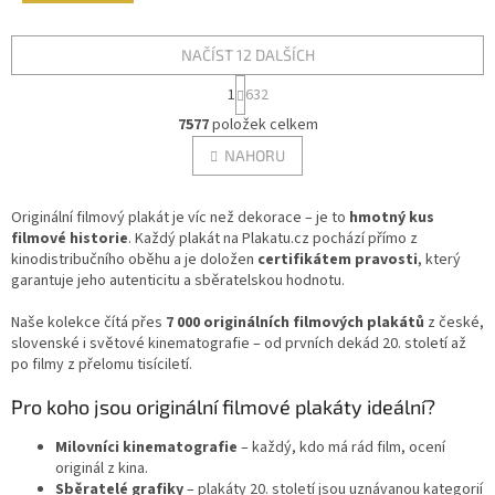
NAČÍST 12 DALŠÍCH
S
1
632
t
O
r
7577
položek celkem
v
á
l
NAHORU
n
á
k
d
o
v
Originální filmový plakát je víc než dekorace – je to
a
hmotný kus
á
filmové historie
. Každý plakát na Plakatu.cz pochází přímo z
c
n
kinodistribučního oběhu a je doložen
í
certifikátem pravosti
, který
í
garantuje jeho autenticitu a sběratelskou hodnotu.
p
r
Naše kolekce čítá přes
7 000 originálních filmových plakátů
v
z české,
slovenské i světové kinematografie – od prvních dekád 20. století až
k
po filmy z přelomu tisíciletí.
y
v
Pro koho jsou originální filmové plakáty ideální?
ý
p
Milovníci kinematografie
– každý, kdo má rád film, ocení
i
originál z kina.
s
Sběratelé grafiky
– plakáty 20. století jsou uznávanou kategorií
u