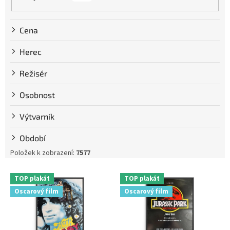
Cena
Herec
Režisér
Osobnost
Výtvarník
Období
Položek k zobrazení:
7577
V
TOP plakát
TOP plakát
ý
Oscarový film
Oscarový film
p
i
s
p