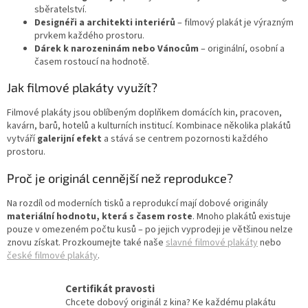
sběratelství.
Designéři a architekti interiérů
– filmový plakát je výrazným
prvkem každého prostoru.
Dárek k narozeninám nebo Vánocům
– originální, osobní a
časem rostoucí na hodnotě.
Jak filmové plakáty využít?
Filmové plakáty jsou oblíbeným doplňkem domácích kin, pracoven,
kavárn, barů, hotelů a kulturních institucí. Kombinace několika plakátů
vytváří
galerijní efekt
a stává se centrem pozornosti každého
prostoru.
Proč je originál cennější než reprodukce?
Na rozdíl od moderních tisků a reprodukcí mají dobové originály
materiální hodnotu, která s časem roste
. Mnoho plakátů existuje
pouze v omezeném počtu kusů – po jejich vyprodeji je většinou nelze
znovu získat. Prozkoumejte také naše
slavné filmové plakáty
nebo
české filmové plakáty
.
Certifikát pravosti
Chcete dobový originál z kina? Ke každému plakátu