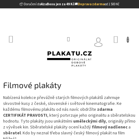
Přejít
📦 Doručení do
AlzaBoxu jen za 49 Kč
🚚
Doprava zdarma
od 1 500 Kč
na
obsah
NÁKUP
KOŠÍK
Filmové plakáty
Nabízená kolekce převážně starých filmových plakátů zahrnuje
skvostné kusy z české, slovenské i světové kinematografie. Ke
každému filmovému plakátu od nás navíc obdržíte
zdarma
CERTIFIKÁT PRAVOSTI
, který potvrzuje jeho originalitu a sběratelskou
hodnotu. Tyto plakáty jsou unikátními
uměleckými díly
, originály přímo
z vývěsek kin. Sběratelské plakáty ocení každý
filmový nadšenec
a
sběratel
. Kdo by neznal třeba slavný český filmový plakát na film
Něžná?