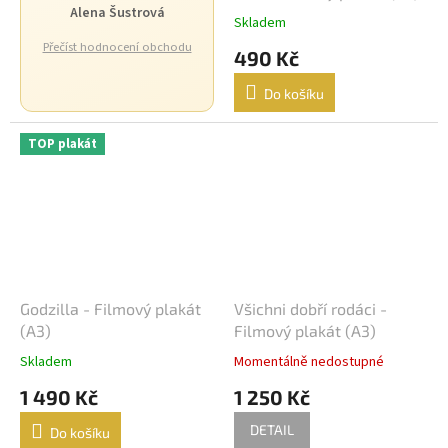
Alena Šustrová
Skladem
Přečíst hodnocení obchodu
490 Kč
Do košíku
TOP plakát
Godzilla - Filmový plakát
Všichni dobří rodáci -
(A3)
Filmový plakát (A3)
Skladem
Momentálně nedostupné
1 490 Kč
1 250 Kč
DETAIL
Do košíku