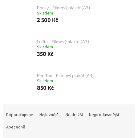
Rocky - Filmový plakát (A3)
Skladem
2 500 Kč
Lolita - Filmový plakát (A3)
Skladem
350 Kč
Pan Tau - Filmový plakát (A3)
Skladem
850 Kč
Ř
a
Doporučujeme
Nejlevnější
Nejdražší
Nejprodávanější
z
e
Abecedně
n