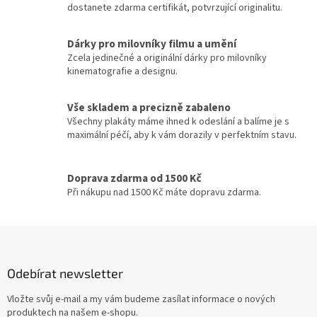
dostanete zdarma certifikát, potvrzující originalitu.
Dárky pro milovníky filmu a umění
Zcela jedinečné a originální dárky pro milovníky
kinematografie a designu.
Vše skladem a precizně zabaleno
Všechny plakáty máme ihned k odeslání a balíme je s
maximální péčí, aby k vám dorazily v perfektním stavu.
Doprava zdarma od 1500 Kč
Při nákupu nad 1500 Kč máte dopravu zdarma.
Z
á
p
Odebírat newsletter
a
t
Vložte svůj e-mail a my vám budeme zasílat informace o nových
í
produktech na našem e-shopu.