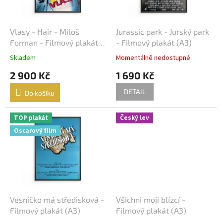
r
o
d
Vlasy - Hair - Miloš
Jurassic park - Jurský park
u
Forman - Filmový plakát
- Filmový plakát (A3)
k
(A3)
Skladem
Momentálně nedostupné
t
2 900 Kč
1 690 Kč
ů
DETAIL
Do košíku
TOP plakát
Český lev
Oscarový film
Vesničko má středisková -
Všichni moji blízcí -
Filmový plakát (A3)
Filmový plakát (A3)