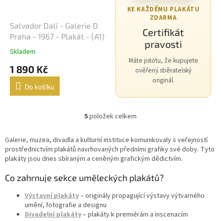
KE KAŽDÉMU PLAKÁTU
ZDARMA
Salvador Dalí - Galerie D
Certifikát
Praha - 1967 - Plakát - (A1)
pravosti
Skladem
Máte jistotu, že kupujete
1 890 Kč
ověřený sběratelský
originál.
Do košíku
5
položek celkem
O
v
l
Galerie, muzea, divadla a kulturní instituce komunikovaly s veřejností
á
prostřednictvím plakátů navrhovaných předními grafiky své doby. Tyto
d
plakáty jsou dnes sbíraným a ceněným grafickým dědictvím.
a
c
Co zahrnuje sekce uměleckých plakátů?
í
p
Výstavní plakáty
– originály propagující výstavy výtvarného
r
umění, fotografie a designu
v
Divadelní plakáty
– plakáty k premiérám a inscenacím