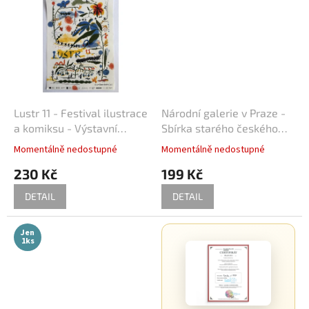
Lustr 11 - Festival ilustrace
Národní galerie v Praze -
a komiksu - Výstavní
Sbírka starého českého
plakát A3
umění - Plakát (A1)
Momentálně nedostupné
Momentálně nedostupné
230 Kč
199 Kč
DETAIL
DETAIL
Jen
1ks