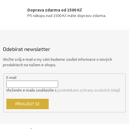
Doprava zdarma od 1500 Kč
Při nákupu nad 1500 Kč máte dopravu zdarma.
Z
á
p
Odebírat newsletter
a
t
Vložte svůj e-mail a my vám budeme zasílat informace o nových
í
produktech na našem e-shopu.
E-mail
Vložením e-mailu souhlasíte s
podmínkami ochrany osobních údajů
PŘIHLÁSIT SE