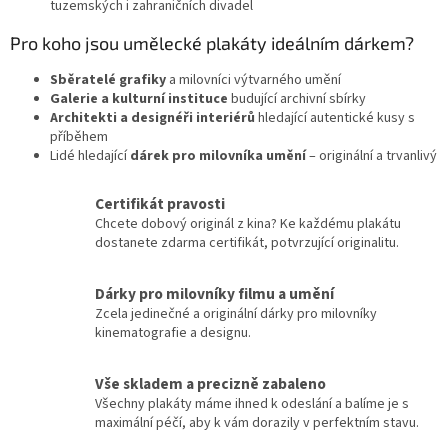
k
tuzemských i zahraničních divadel
y
Pro koho jsou umělecké plakáty ideálním dárkem?
v
ý
Sběratelé grafiky
a milovníci výtvarného umění
p
Galerie a kulturní instituce
i
budující archivní sbírky
Architekti a designéři interiérů
s
hledající autentické kusy s
příběhem
u
Lidé hledající
dárek pro milovníka umění
– originální a trvanlivý
Certifikát pravosti
Chcete dobový originál z kina? Ke každému plakátu
dostanete zdarma certifikát, potvrzující originalitu.
Dárky pro milovníky filmu a umění
Zcela jedinečné a originální dárky pro milovníky
kinematografie a designu.
Vše skladem a precizně zabaleno
Všechny plakáty máme ihned k odeslání a balíme je s
maximální péčí, aby k vám dorazily v perfektním stavu.