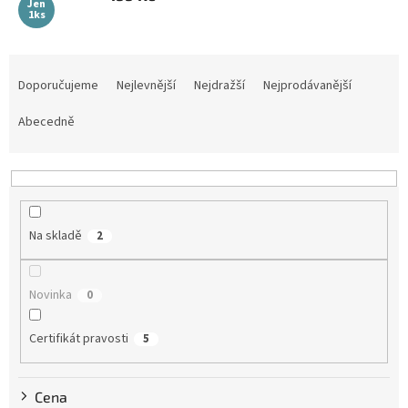
Jen
1ks
Ř
a
Doporučujeme
Nejlevnější
Nejdražší
Nejprodávanější
z
e
Abecedně
n
í
p
r
o
Na skladě
2
d
u
k
Novinka
0
t
ů
Certifikát pravosti
5
Cena