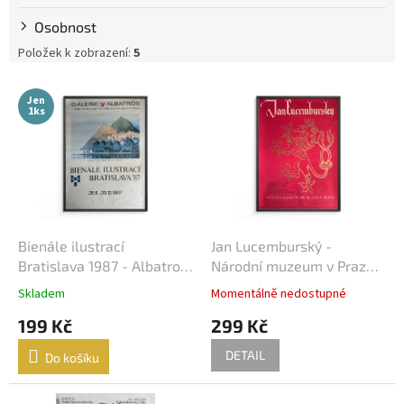
Osobnost
Položek k zobrazení:
5
V
Jen
ý
1ks
p
i
s
p
r
o
d
Bienále ilustrací
Jan Lucemburský -
u
Bratislava 1987 - Albatros
Národní muzeum v Praze -
k
- Plakát A1
1980 - Plakát (A1)
Skladem
Momentálně nedostupné
t
199 Kč
299 Kč
ů
DETAIL
Do košíku