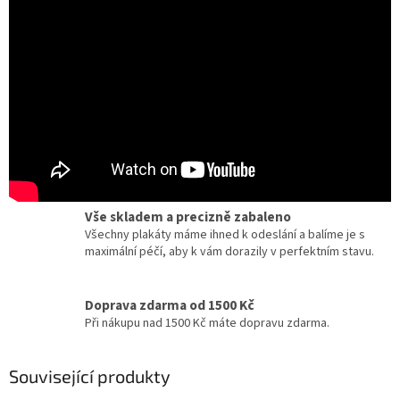
Certifikát pravosti
Chcete dobový originál z kina? Ke každému plakátu
dostanete zdarma certifikát, potvrzující originalitu.
Dárky pro milovníky filmu a umění
Zcela jedinečné a originální dárky pro milovníky
kinematografie a designu.
Vše skladem a precizně zabaleno
Všechny plakáty máme ihned k odeslání a balíme je s
maximální péčí, aby k vám dorazily v perfektním stavu.
Doprava zdarma od 1500 Kč
Při nákupu nad 1500 Kč máte dopravu zdarma.
Související produkty