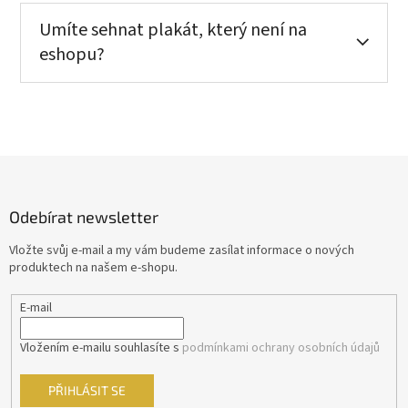
Umíte sehnat plakát, který není na
eshopu?
Z
á
p
Odebírat newsletter
a
t
Vložte svůj e-mail a my vám budeme zasílat informace o nových
í
produktech na našem e-shopu.
E-mail
Vložením e-mailu souhlasíte s
podmínkami ochrany osobních údajů
PŘIHLÁSIT SE