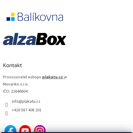
Kontakt
Provozovatel eshopu
plakatu.cz
je
Movariko s.r.o.
IČO: 22646604
info
@
plakatu.cz
+420 587 408 201