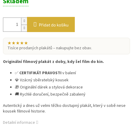
Skladem
cena:
Přidat do košíku
★★★★★
Tisíce prodaných plakátů – nakupujte bez obav.
Originální filmový plakát z doby, kdy šel film do kin.
✅
CERTIFIKÁT PRAVOSTI
v balení
💎 Vzácný sběratelský kousek
🎁 Originální dárek a stylová dekorace
🚚 Rychlé doručení, bezpečně zabalený
Autentický a dnes už velmi těžko dostupný plakát, který v sobě nese
kousek filmové historie.
Detailní informace