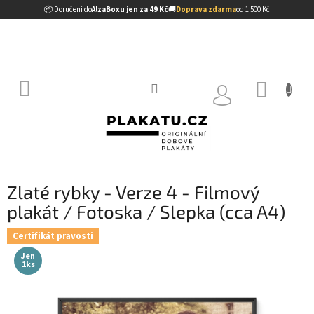
Přejít
📦 Doručení do
AlzaBoxu jen za 49 Kč
🚚
Doprava zdarma
od 1 500 Kč
na
obsah
NÁKUP
KOŠÍK
Zlaté rybky - Verze 4 - Filmový
plakát / Fotoska / Slepka (cca A4)
Certifikát pravosti
Jen
1ks