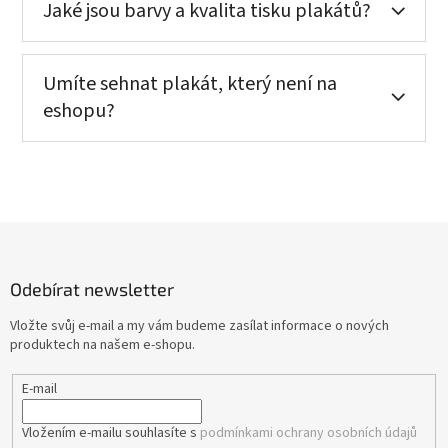
Jaké jsou barvy a kvalita tisku plakátů?
Umíte sehnat plakát, který není na
eshopu?
Z
á
p
Odebírat newsletter
a
t
Vložte svůj e-mail a my vám budeme zasílat informace o nových
í
produktech na našem e-shopu.
E-mail
Vložením e-mailu souhlasíte s
podmínkami ochrany osobních údajů