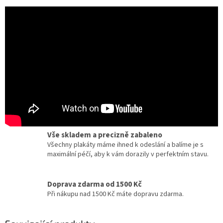
Certifikát pravosti
Chcete dobový originál z kina? Ke každému plakátu
dostanete zdarma certifikát, potvrzující originalitu.
Dárky pro milovníky filmu a umění
Zcela jedinečné a originální dárky pro milovníky
kinematografie a designu.
Vše skladem a precizně zabaleno
Všechny plakáty máme ihned k odeslání a balíme je s
maximální péčí, aby k vám dorazily v perfektním stavu.
Doprava zdarma od 1500 Kč
Při nákupu nad 1500 Kč máte dopravu zdarma.