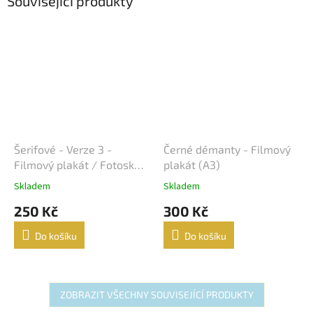
Související produkty
Šerifové - Verze 3 -
Černé démanty - Filmový
Filmový plakát / Fotoska /
plakát (A3)
Slepka (cca A4)
Skladem
Skladem
250 Kč
300 Kč
Do košíku
Do košíku
ZOBRAZIT VŠECHNY SOUVISEJÍCÍ PRODUKTY