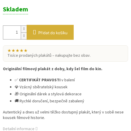
Měrná
Skladem
cena:
Přidat do košíku
★★★★★
Tisíce prodaných plakátů – nakupujte bez obav.
Originální filmový plakát z doby, kdy šel film do kin.
✅
CERTIFIKÁT PRAVOSTI
v balení
💎 Vzácný sběratelský kousek
🎁 Originální dárek a stylová dekorace
🚚 Rychlé doručení, bezpečně zabalený
Autentický a dnes už velmi těžko dostupný plakát, který v sobě nese
kousek filmové historie.
Detailní informace