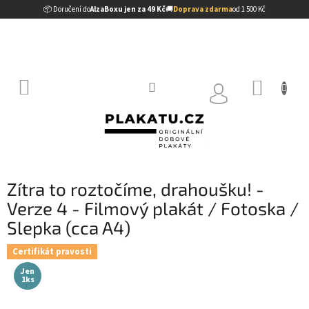
Přejít
📦 Doručení do
AlzaBoxu jen za 49 Kč
🚚
Doprava zdarma
od 1 500 Kč
na
obsah
NÁKUP
KOŠÍK
Zítra to roztočíme, drahoušku! -
Verze 4 - Filmový plakát / Fotoska /
Slepka (cca A4)
Certifikát pravosti
Jen
1ks