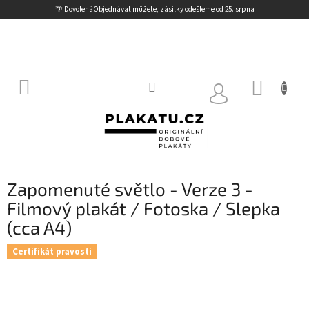
Přejít
🌴 Dovolená
Objednávat můžete, zásilky odešleme od 25. srpna
na
obsah
NÁKUP
KOŠÍK
Zapomenuté světlo - Verze 3 -
Filmový plakát / Fotoska / Slepka
(cca A4)
Certifikát pravosti