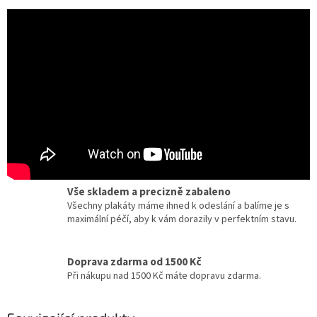
Certifikát pravosti
Chcete dobový originál z kina? Ke každému plakátu
dostanete zdarma certifikát, potvrzující originalitu.
Dárky pro milovníky filmu a umění
Zcela jedinečné a originální dárky pro milovníky
kinematografie a designu.
Vše skladem a precizně zabaleno
Všechny plakáty máme ihned k odeslání a balíme je s
maximální péčí, aby k vám dorazily v perfektním stavu.
Doprava zdarma od 1500 Kč
Při nákupu nad 1500 Kč máte dopravu zdarma.