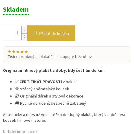
Měrná
Skladem
cena:
Přidat do košíku
★★★★★
Tisíce prodaných plakátů – nakupujte bez obav.
Originální filmový plakát z doby, kdy šel film do kin.
✅
CERTIFIKÁT PRAVOSTI
v balení
💎 Vzácný sběratelský kousek
🎁 Originální dárek a stylová dekorace
🚚 Rychlé doručení, bezpečně zabalený
Autentický a dnes už velmi těžko dostupný plakát, který v sobě nese
kousek filmové historie.
Detailní informace