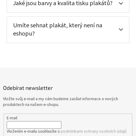
Jaké jsou barvy a kvalita tisku plakátů?
Umíte sehnat plakát, který není na
eshopu?
Z
á
p
Odebírat newsletter
a
t
Vložte svůj e-mail a my vám budeme zasílat informace o nových
í
produktech na našem e-shopu.
E-mail
Vložením e-mailu souhlasíte s
podmínkami ochrany osobních údajů