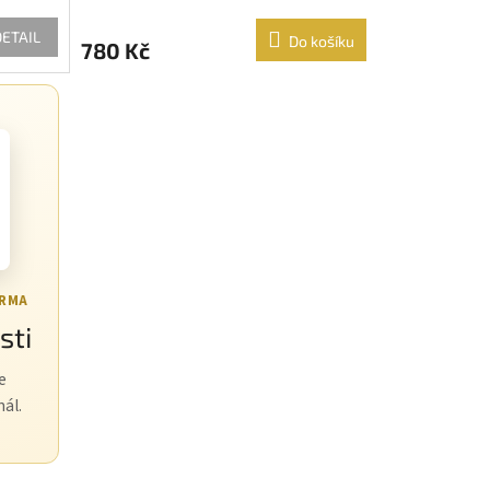
DETAIL
Do košíku
780 Kč
ARMA
sti
e
nál.