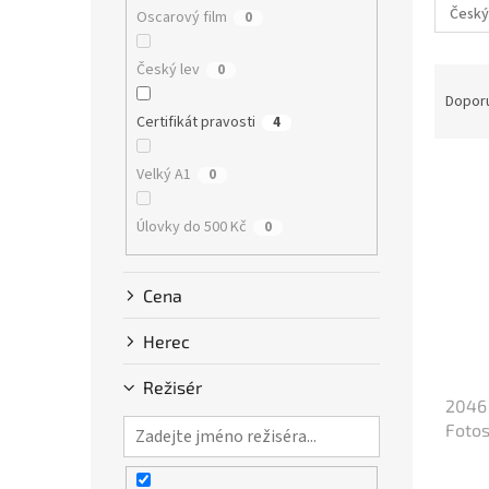
n
Český
Oscarový film
0
e
l
Český lev
0
Ř
a
Dopor
z
Certifikát pravosti
4
e
V
n
Velký A1
0
ý
í
p
p
Úlovky do 500 Kč
0
i
r
s
o
p
d
Cena
r
u
o
k
Herec
d
t
u
ů
Režisér
2046 
k
Fotos
t
ů