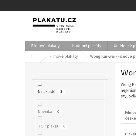
Přejít
na
obsah
Filmové plakáty
Hudební plakáty
Umělecké p
Domů
Filmové plakáty
Wong Kar-wai - Filmové p
P
Won
o
s
Wong Kar
t
nejkrásn
Na skladě
r
3
styl ovli
a
n
Novinka
0
n
Filmo
české
í
filmy
p
TOP plakát
0
a
Plakát