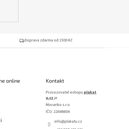
Doprava zdarma od 1500 Kč
me online
Kontakt
Provozovatel eshopu
plakat
u.cz
je
Movariko s.r.o.
IČO: 22646604
i
info
@
plakatu.cz