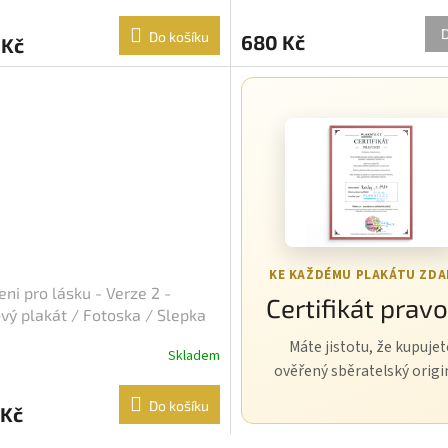
Do košíku
680 Kč
 Kč
KE KAŽDÉMU PLAKÁTU ZD
eni pro lásku - Verze 2 -
Certifikát pravo
vý plakát / Fotoska / Slepka
A4)
Máte jistotu, že kupujet
Skladem
ověřený sběratelský origi
Do košíku
 Kč