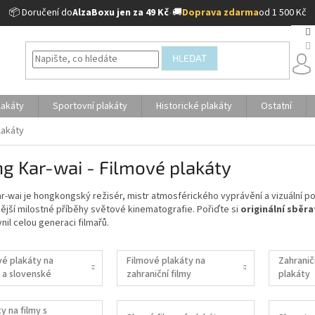
📦 Doručení do
AlzaBoxu jen za 49 Kč
•
🚚
Doprava zdarma
od 1 500 Kč
HLEDAT
lakáty
Sportovní plakáty
Historické plakáty
Ostatní
lakáty
g Kar-wai - Filmové plakáty
-wai je hongkongský režisér, mistr atmosférického vyprávění a vizuální po
ější milostné příběhy světové kinematografie. Pořiďte si
originální sběr
vnil celou generaci filmařů.
vé plakáty na
Filmové plakáty na
Zahranič
 a slovenské
zahraniční filmy
plakáty
y na filmy s