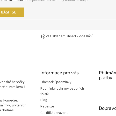
 e-mailu souhlasíte s
podmínkami ochrany osobních údajů
HLÁSIT SE
Vše skladem, ihned k odeslání
Informace pro vás
Přijímá
platby
ovenské herečky:
Obchodní podmínky
ré si zamiloval i
Podmínky ochrany osobních
údajů
Blog
lmy komedie:
snímky, u kterých
Recenze
Dopravc
e dodnes
Certifikát pravosti