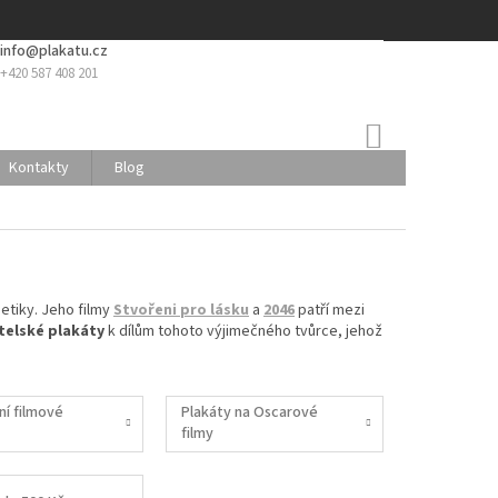
info@plakatu.cz
+420 587 408 201
NÁKUPNÍ
KOŠÍK
Kontakty
Blog
etiky. Jeho filmy
Stvořeni pro lásku
a
2046
patří mezi
atelské plakáty
k dílům tohoto výjimečného tvůrce, jehož
ní filmové
Plakáty na Oscarové
filmy