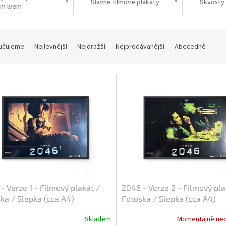
Slavné filmové plakáty
Skvosty 
m lvem
učujeme
Nejlevnější
Nejdražší
Nejprodávanější
Abecedně
- Verze 1 - Filmový plakát /
2046 - Verze 2 - Filmový pla
ka / Slepka (cca A4)
Fotoska / Slepka (cca A4)
Skladem
Momentálně ne