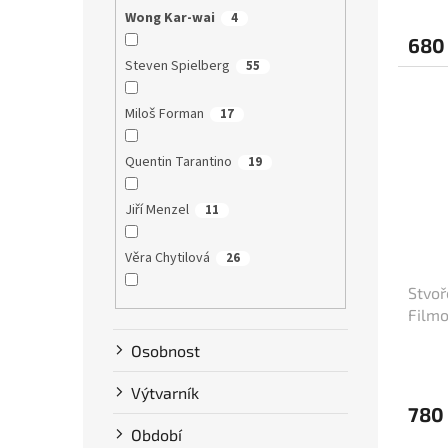
Wong Kar-wai
4
680
Steven Spielberg
55
Miloš Forman
17
Quentin Tarantino
19
Jiří Menzel
11
Věra Chytilová
26
Stvoř
Tim Burton
9
Filmo
(cca 
Osobnost
Karel Zeman
10
Výtvarník
David Ondříček
17
780
Období