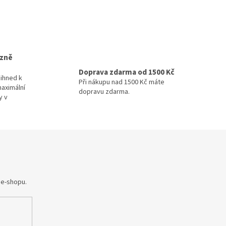
izně
Doprava zdarma od 1500 Kč
ihned k
Při nákupu nad 1500 Kč máte
maximální
dopravu zdarma.
y v
 e-shopu.