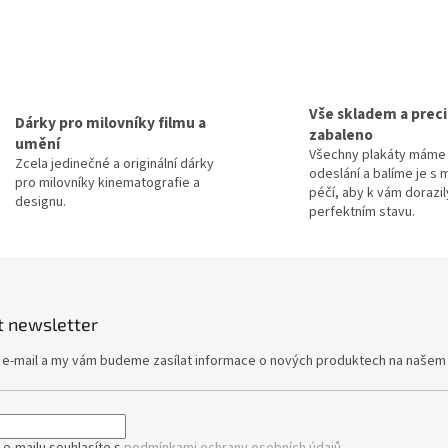
O
v
l
á
d
a
Vše skladem a prec
Dárky pro milovníky filmu a
c
zabaleno
umění
í
Všechny plakáty máme 
p
Zcela jedinečné a originální dárky
odeslání a balíme je s 
r
pro milovníky kinematografie a
péčí, aby k vám dorazil
v
designu.
perfektním stavu.
k
y
v
ý
p
i
t newsletter
s
u
j e-mail a my vám budeme zasílat informace o nových produktech na našem