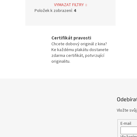
Jan Svěrák
12
VYMAZAT FILTRY
Položek k zobrazení:
4
Alfred Hitchcock
4
Oldřich Lipský
39
Certifikát pravosti
Chcete dobový originál z kina?
Zdeněk Troška
39
Ke každému plakátu dostanete
zdarma certifikát, potvrzující
originalitu.
Václav Vorlíček
38
Karel Kachyňa
34
Z
á
Karel Steklý
34
p
Odebíra
a
Robert Zemeckis
32
t
Vložte svů
í
Jan Hřebejk
31
E-mail
Steven Soderbergh
30