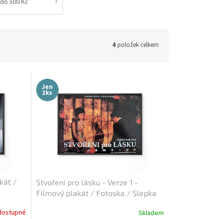
do 500 Kč
4
položek celkem
Jen
1ks
kát /
Stvořeni pro lásku - Verze 1 -
Filmový plakát / Fotoska / Slepka
(cca A4)
dostupné
Skladem