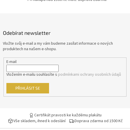
Petr Schulhoff
11
Z
Stephen Frears
11
á
p
Hynek Bočan
11
Odebírat newsletter
a
t
Vložte svůj e-mail a my vám budeme zasílat informace o nových
Karel Janák
11
í
produktech na našem e-shopu.
Raja Gosnell
11
E-mail
Francis Ford Coppola
10
Vložením e-mailu souhlasíte s
podmínkami ochrany osobních údajů
Guy Ritchie
10
PŘIHLÁSIT SE
Juraj Jakubisko
10
Petr Nikolaev
10
Certifikát pravosti ke každému plakátu
Vše skladem, ihned k odeslání
Doprava zdarma od 1500 Kč
Petr Zelenka
10