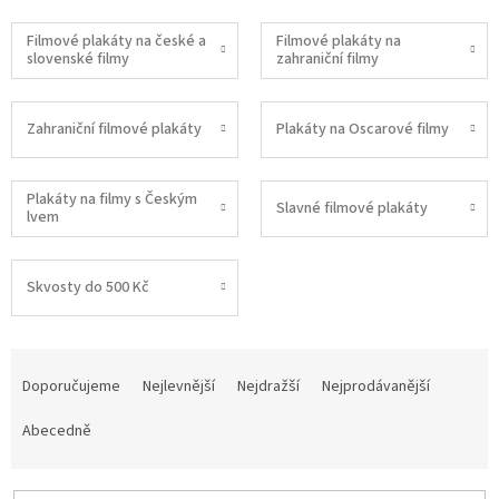
Filmové plakáty na české a
Filmové plakáty na
slovenské filmy
zahraniční filmy
Zahraniční filmové plakáty
Plakáty na Oscarové filmy
Plakáty na filmy s Českým
Slavné filmové plakáty
lvem
Skvosty do 500 Kč
Ř
a
Doporučujeme
Nejlevnější
Nejdražší
Nejprodávanější
z
e
Abecedně
n
í