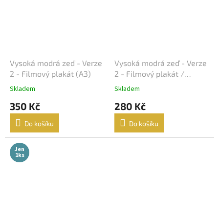
John McTiernan
17
Peter Jackson
17
Curtis Hanson
16
Vysoká modrá zeď - Verze
Vysoká modrá zeď - Verze
2 - Filmový plakát (A3)
2 - Filmový plakát /
John Woo
16
Fotoska / Slepka (cca A4)
Skladem
Skladem
Milan Růžička
350 Kč
280 Kč
16
Do košíku
Do košíku
Ron Howard
16
Jen
Vladimír Michálek
16
1ks
Phillip Noyce
16
Stephen Herek
16