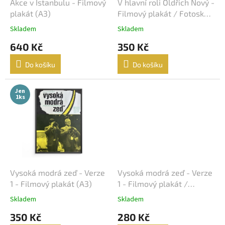
d
Akce v Istanbulu - Filmový
V hlavní roli Oldřich Nový -
Karel Kachyňa
34
u
plakát (A3)
Filmový plakát / Fotoska /
k
Slepka (cca A4)
Karel Steklý
34
Skladem
Skladem
t
640 Kč
350 Kč
ů
Robert Zemeckis
32
Do košíku
Do košíku
Jan Hřebejk
31
Jen
1ks
Steven Soderbergh
30
Otakar Vávra
28
Juraj Herz
27
Ridley Scott
26
Vysoká modrá zeď - Verze
Vysoká modrá zeď - Verze
1 - Filmový plakát (A3)
1 - Filmový plakát /
Fotoska / Slepka (cca A4)
James Cameron
25
Skladem
Skladem
350 Kč
280 Kč
Woody Allen
25