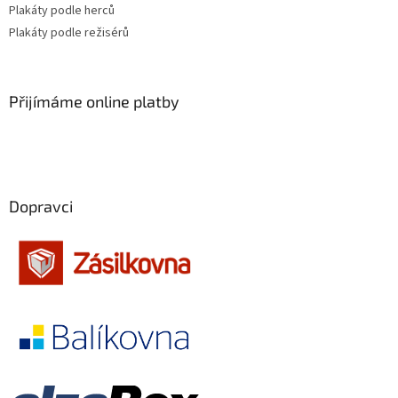
Plakáty podle herců
Gore Verbinski
9
Plakáty podle režisérů
Jan de Bont
9
Přijímáme online platby
Jim Jarmusch
9
Martin Šulík
9
Pedro Almodóvar
9
Dopravci
Garry Marshall
9
Wes Anderson
9
Norman Jewison
9
Mimi Leder
9