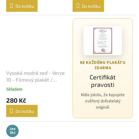
Do košíku
Do košíku
Michael Bay
24
David Fincher
23
M. Night Shyamalan
23
Jindřich Polák
22
KE KAŽDÉMU PLAKÁTU
ZDARMA
František Vláčil
20
Vysoká modrá zeď - Verze
Certifikát
10 - Filmový plakát /
pravosti
Dušan Klein
Fotoska / Slepka (cca A4)
19
Skladem
Máte jistotu, že kupujete
280 Kč
ověřený sběratelský
Joel Schumacher
19
originál.
Do košíku
Chris Columbus
18
Jen
Vít Olmer
18
1ks