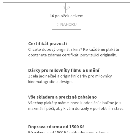
S
Filip Renč
12
1
2
t
O
r
16
položek celkem
v
á
Tomáš Vorel st.
12
l
NAHORU
n
á
k
Tony Scott
d
o
12
v
a
Certifikát pravosti
á
c
Ivo Toman
Chcete dobový originál z kina? Ke každému plakátu
12
n
í
dostanete zdarma certifikát, potvrzující originalitu.
í
p
r
Adrian Lyne
11
v
Dárky pro milovníky filmu a umění
k
Zcela jedinečné a originální dárky pro milovníky
Clint Eastwood
11
y
kinematografie a designu.
v
ý
Emir Kusturica
11
Vše skladem a precizně zabaleno
p
Všechny plakáty máme ihned k odeslání a balíme je s
i
Karel Smyczek
11
maximální péčí, aby k vám dorazily v perfektním stavu.
s
u
Oliver Stone
11
Doprava zdarma od 1500 Kč
Při nákupu nad 1500 Kč máte dopravu zdarma.