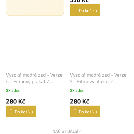
Do košíku
Josef Mach
13
Luc Besson
13
Martin Campbell
13
Martin Scorsese
13
Otakar Fuka
13
Vysoká modrá zeď - Verze
Vysoká modrá zeď - Verze
4 - Filmový plakát /
5 - Filmový plakát /
Stanislav Strnad
13
Fotoska / Slepka (cca A4)
Fotoska / Slepka (cca A4)
Skladem
Skladem
Jiří Svoboda
13
280 Kč
280 Kč
Jonathan Mostow
Do košíku
Do košíku
13
Antoine Fuqua
13
NAČÍST DALŠÍ 4