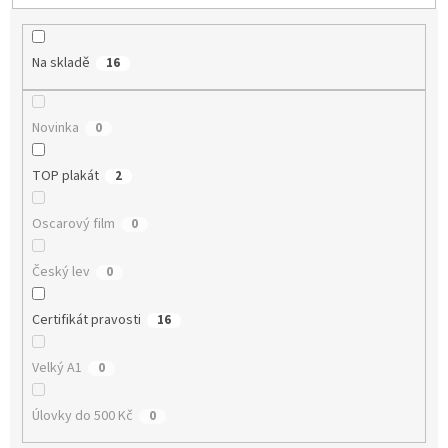
p
r
o
Na skladě
16
d
u
k
Novinka
0
t
ů
TOP plakát
2
Oscarový film
0
Český lev
0
Certifikát pravosti
16
Velký A1
0
Úlovky do 500 Kč
0