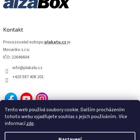
John Mackenzie
9
Brian Levant
9
Kontakt
Július Matula
9
Provozovatel eshopu
plakatu.cz
je
Jan Rybkowski
9
Movariko s.r.o.
IČO: 22646604
Dan Svátek
9
info
@
plakatu.cz
+420 587 408 201
Jevgenij Karelov
9
Alan Parker
8
Antonín Moskalyk
8
Tento web používá soubory cookie. Dalším procházením
tohoto webu vyjadřujete souhlas s jejich používáním.. Více
Donald Petrie
8
informací
zde
.
George Miller
8
Nastavení