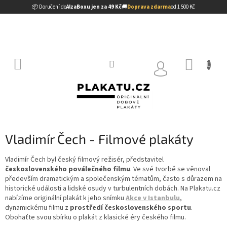
Přejít
📦 Doručení do
AlzaBoxu jen za 49 Kč
🚚
Doprava zdarma
od 1 500 Kč
na
obsah
NÁKUP
KOŠÍK
Vladimír Čech - Filmové plakáty
Vladimír Čech byl český filmový režisér, představitel
československého poválečného filmu
. Ve své tvorbě se věnoval
především dramatickým a společenským tématům, často s důrazem na
historické události a lidské osudy v turbulentních dobách. Na Plakatu.cz
nabízíme originální plakát k jeho snímku
Akce v Istanbulu
,
dynamickému filmu z
prostředí československého sportu
.
Obohaťte svou sbírku o plakát z klasické éry českého filmu.