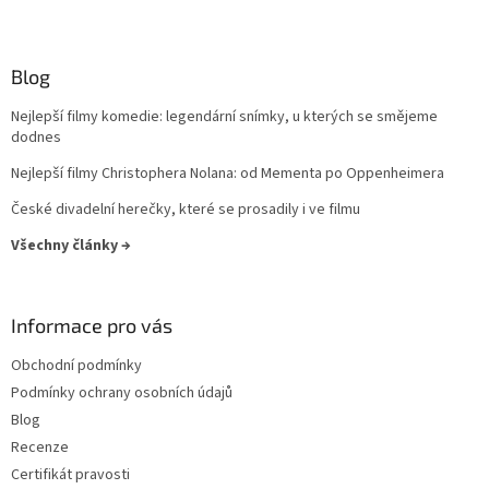
Sydney Pollack
10
Blog
Zdeněk Podskalský st.
10
Nejlepší filmy komedie: legendární snímky, u kterých se smějeme
dodnes
Václav Gajer
10
Nejlepší filmy Christophera Nolana: od Mementa po Oppenheimera
Michael Ritchie
10
České divadelní herečky, které se prosadily i ve filmu
Všechny články →
Ludvík Ráža
10
Alice Nellis
9
Informace pro vás
Antonín Kachlík
9
Obchodní podmínky
Podmínky ochrany osobních údajů
Bohdan Sláma
9
Blog
Recenze
George Lucas
9
Certifikát pravosti