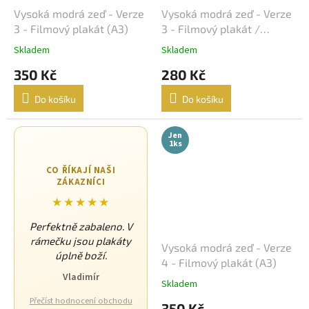
Barry Levinson
16
Vysoká modrá zeď - Verze
Vysoká modrá zeď - Verze
3 - Filmový plakát (A3)
3 - Filmový plakát /
Jaromil Jireš
15
Fotoska / Slepka (cca A4)
Skladem
Skladem
Vladimír Drha
15
350 Kč
280 Kč
Do košíku
Do košíku
Jonathan Kaplan
15
Jen
Andrew Davis
15
1ks
Andy Tennant
14
CO ŘÍKAJÍ NAŠI
ZÁKAZNÍCI
★★★★★
Robert Rodriguez
14
Perfektně zabaleno. V
Roman Polanski
14
rámečku jsou plakáty
Vysoká modrá zeď - Verze
úplně boží.
4 - Filmový plakát (A3)
Edward Zwick
14
Vladimír
Skladem
Přečíst hodnocení obchodu
Frank Oz
14
350 Kč