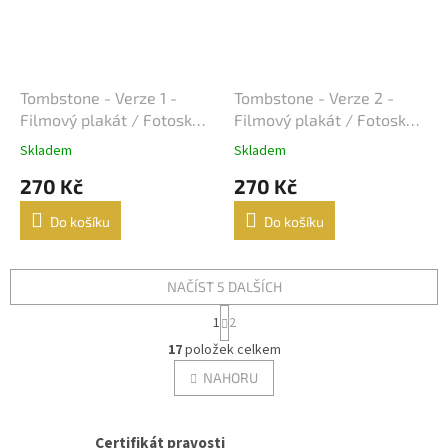
Jiřina Bohdalová
32
Martin Růžek
32
Tombstone - Verze 1 -
Tombstone - Verze 2 -
Filmový plakát / Fotoska /
Filmový plakát / Fotoska /
Václav Vydra nejml.
32
Slepka (cca A4)
Slepka (cca A4)
Skladem
Skladem
Ben Affleck
31
270 Kč
270 Kč
Do košíku
Do košíku
Charlie Sheen
31
Jana Brejchová
31
NAČÍST 5 DALŠÍCH
S
1
2
Leonardo DiCaprio
31
t
O
r
17
položek celkem
v
á
Miloš Kopecký
31
l
NAHORU
n
á
k
d
o
Jennifer Lopez
30
v
a
Certifikát pravosti