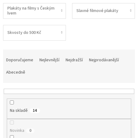
Plakáty na filmy s Českým
Slavné filmové plakáty
lvem
Skvosty do 500 Kč
Ř
a
Doporučujeme
Nejlevnější
Nejdražší
Nejprodávanější
z
e
Abecedně
n
í
p
r
o
Na skladě
14
d
u
k
Novinka
0
t