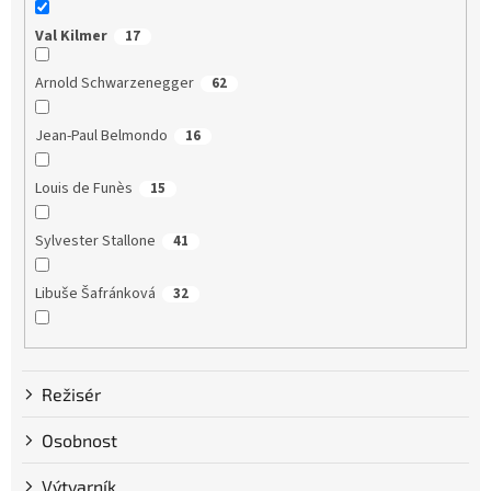
Val Kilmer
17
Arnold Schwarzenegger
62
Jean-Paul Belmondo
16
Louis de Funès
15
Sylvester Stallone
41
Libuše Šafránková
32
Dustin Hoffman
58
Režisér
Clint Eastwood
13
Osobnost
Bruce Willis
75
Výtvarník