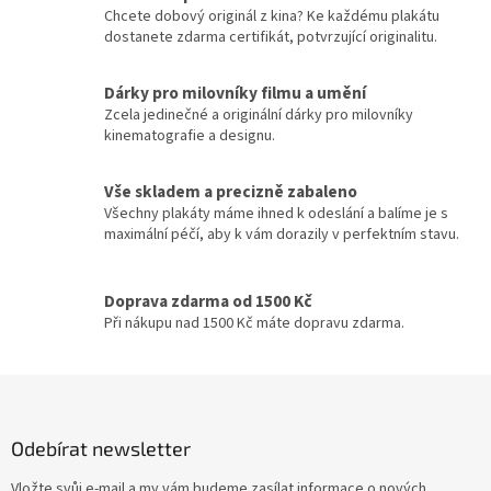
á
c
Chcete dobový originál z kina? Ke každému plakátu
n
Jiří Macháček
30
í
dostanete zdarma certifikát, potvrzující originalitu.
í
p
r
Meg Ryan
30
v
Dárky pro milovníky filmu a umění
k
Zcela jedinečné a originální dárky pro milovníky
Meryl Streep
30
y
kinematografie a designu.
v
ý
Cate Blanchett
29
Vše skladem a precizně zabaleno
p
Všechny plakáty máme ihned k odeslání a balíme je s
i
Gwyneth Paltrow
29
maximální péčí, aby k vám dorazily v perfektním stavu.
s
u
Jiří Lábus
29
Doprava zdarma od 1500 Kč
Při nákupu nad 1500 Kč máte dopravu zdarma.
Josef Somr
29
Z
Jude Law
29
á
p
Kevin Bacon
29
Odebírat newsletter
a
t
Vložte svůj e-mail a my vám budeme zasílat informace o nových