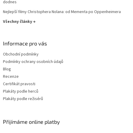
dodnes
Denzel Washington
27
Nejlepší filmy Christophera Nolana: od Mementa po Oppenheimera
Všechny články →
Elijah Wood
27
Helen Hunt
27
Informace pro vás
Jodie Foster
27
Obchodní podmínky
Podmínky ochrany osobních údajů
Karel Roden
27
Blog
Recenze
Keanu Reeves
27
Certifikát pravosti
Plakáty podle herců
Michaela Kuklová
27
Plakáty podle režisérů
Tommy Lee Jones
27
Přijímáme online platby
Ben Stiller
26