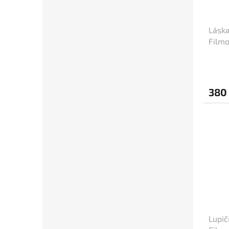
Jiří Krampol
48
Eddie Murphy
47
Láska
Filmo
Josef Vinklář
47
(cca 
Robert De Niro
47
380
Tom Cruise
47
Johnny Depp
46
Sandra Bullock
46
Wesley Snipes
46
Morgan Freeman
45
Lupič
George Clooney
44