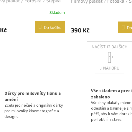
vý plakát / Fotoska / Slepka
Filmový plakát / Fotoska / 
A4)
(cca A4)
Skladem
Do košíku
Do
 Kč
390 Kč
NAČÍST 12 DALŠÍCH
S
1
3
O
t
r
v
NAHORU
á
l
n
á
k
d
o
a
v
Vše skladem a prec
c
Dárky pro milovníky filmu a
á
zabaleno
í
umění
n
Všechny plakáty máme 
p
í
Zcela jedinečné a originální dárky
odeslání a balíme je s 
r
pro milovníky kinematografie a
péčí, aby k vám dorazil
v
designu.
perfektním stavu.
k
y