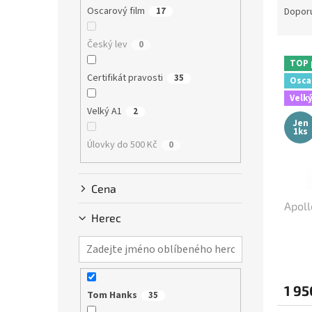
n
a
Oscarový film
17
Dopor
e
z
l
e
Český lev
0
V
n
TOP 
ý
í
Certifikát pravosti
35
Osca
p
p
Velký
i
r
Velký A1
2
s
o
Jen
p
d
1ks
Úlovky do 500 Kč
0
r
u
o
k
d
t
Cena
u
ů
Apoll
k
Herec
t
ů
1 95
Tom Hanks
35