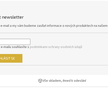
v
ý
p
i
t newsletter
s
u
j e-mail a my vám budeme zasílat informace o nových produktech na našem
 e-mailu souhlasíte s
podmínkami ochrany osobních údajů
HLÁSIT SE
Vše skladem, ihned k odeslání