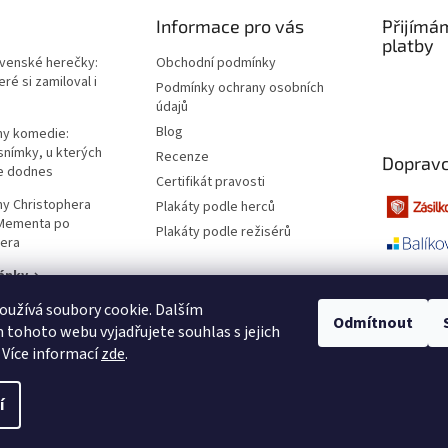
Informace pro vás
Přijímá
platby
ovenské herečky:
Obchodní podmínky
ré si zamiloval i
Podmínky ochrany osobních
údajů
Blog
lmy komedie:
snímky, u kterých
Recenze
Dopravc
e dodnes
Certifikát pravosti
lmy Christophera
Plakáty podle herců
 Mementa po
Plakáty podle režisérů
era
ánky →
užívá soubory cookie. Dalším
Odmítnout
tohoto webu vyjadřujete souhlas s jejich
 Více informací
zde
.
í