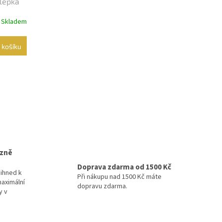
Slepka
Skladem
 košíku
izně
Doprava zdarma od 1500 Kč
ihned k
Při nákupu nad 1500 Kč máte
maximální
dopravu zdarma.
y v