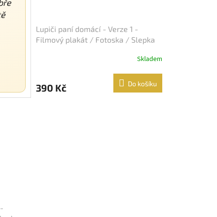
bře
tě
Lupiči paní domácí - Verze 1 -
Filmový plakát / Fotoska / Slepka
(cca A4)
Skladem
Do košíku
390 Kč
-