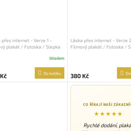
 přes internet - Verze 1 -
Láska přes internet - Verze 2
vý plakát / Fotoska / Slepka
Filmový plakát / Fotoska / 
A4)
(cca A4)
Skladem
Do košíku
Do
 Kč
380 Kč
CO ŘÍKAJÍ NAŠI ZÁKAZNÍ
★★★★★
Rychlé dodání, plak