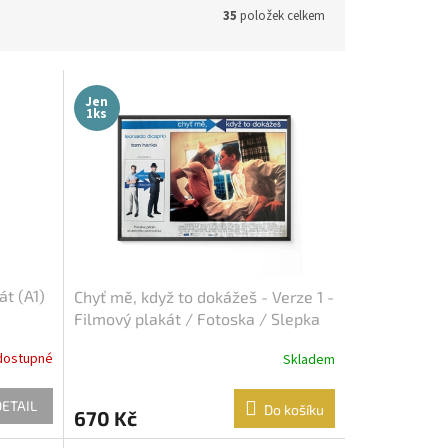
35
položek celkem
Jen
1ks
át (A1)
Chyť mě, když to dokážeš - Verze 1 -
Filmový plakát / Fotoska / Slepka
(cca A4)
dostupné
Skladem
DETAIL
Do košíku
670 Kč