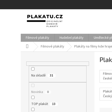
Přejít
na
obsah
Filmové plakáty
Hudební plakáty
Umělecké p
Domů
Filmové plakáty
Plakáty na filmy kde hra
P
Plak
o
s
t
Filmo
Na skladě
r
31
české
a
filmy
n
Plakát
Novinka
0
n
Český
í
p
TOP plakát
13
a
Ř