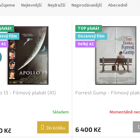
učujeme
Nejlevnější
Nejdražší
Nejprodávanější
Abecedně
plakát
TOP plakát
rový film
Oscarový film
 A1
Velký A1
o 13 - Filmový plakát (A1)
Forrest Gump - Filmový plak
Skladem
Momentálně ne
Do košíku
6 400 Kč
0 Kč