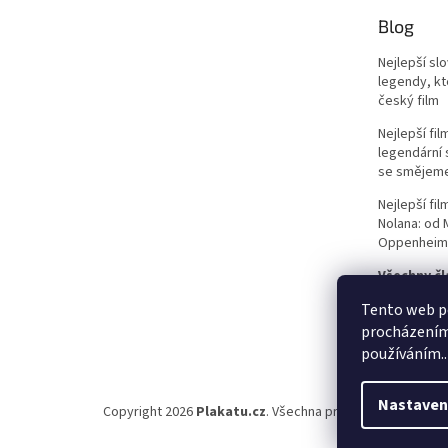
Ondřej Vetchý
33
Blog
Petr Nárožný
33
Nejlepší sl
legendy, kte
Stella Zázvorková
33
český film
Nejlepší fi
Vilma Cibulková
33
legendární 
se smějem
Dagmar Havlová
32
Nejlepší fi
Nolana: od
Drew Barrymore
32
Oppenheim
Všechny čl
Jack Nicholson
32
Tento web po
procházením 
Jiří Sovák
32
používáním..
Jiřina Bohdalová
32
Nastaven
Copyright 2026
Plakatu.cz
. Všechna práva vyhrazena.
Martin Růžek
32