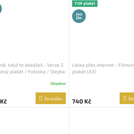
TOP plakát
Jen
1ks
mě, když to dokážeš - Verze 2
Láska přes internet - Filmov
mový plakát / Fotoska / Slepka
plakát (A3)
A4)
Skladem
Do košíku
Do
 Kč
740 Kč