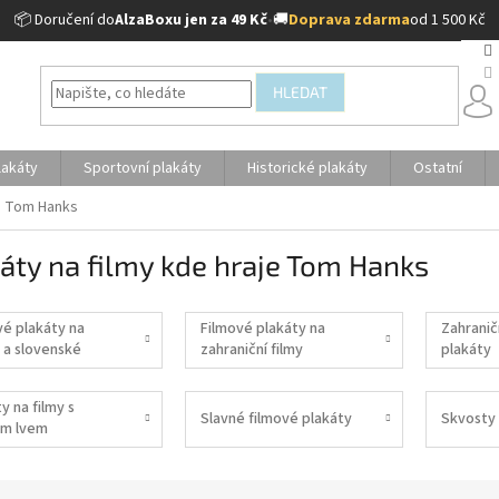
📦 Doručení do
AlzaBoxu jen za 49 Kč
•
🚚
Doprava zdarma
od 1 500 Kč
HLEDAT
lakáty
Sportovní plakáty
Historické plakáty
Ostatní
je Tom Hanks
áty na filmy kde hraje Tom Hanks
vé plakáty na
Filmové plakáty na
Zahranič
 a slovenské
zahraniční filmy
plakáty
y na filmy s
Slavné filmové plakáty
Skvosty 
m lvem