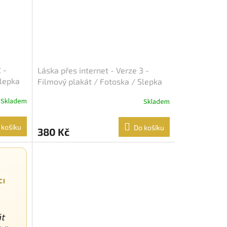
 -
Láska přes internet - Verze 3 -
Slepka
Filmový plakát / Fotoska / Slepka
(cca A4)
Skladem
Skladem
 košíku
Do košíku
380 Kč
CI
át