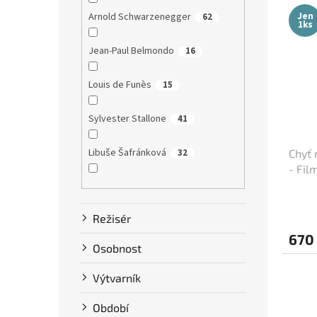
Jen
Arnold Schwarzenegger
62
1ks
Jean-Paul Belmondo
16
Louis de Funès
15
Sylvester Stallone
41
Libuše Šafránková
32
Chyť 
- Fil
(cca 
Dustin Hoffman
58
Režisér
Clint Eastwood
13
670
Osobnost
Bruce Willis
75
Výtvarník
Steve McQueen
7
Období