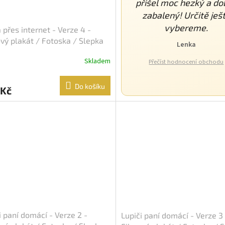
přišel moc hezký a do
zabalený! Určitě ješ
vybereme.
 přes internet - Verze 4 -
vý plakát / Fotoska / Slepka
Lenka
A4)
Skladem
Přečíst hodnocení obchodu
Do košíku
 Kč
i paní domácí - Verze 2 -
Lupiči paní domácí - Verze 3 