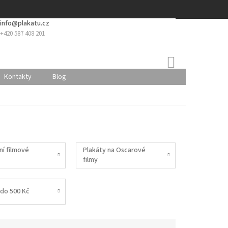
info@plakatu.cz
+420 587 408 201
NÁKUPNÍ
KOŠÍK
Kontakty
Blog
ní filmové
Plakáty na Oscarové
filmy
do 500 Kč