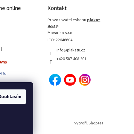
me online
Kontakt
Provozovatel eshopu
plakat
u.cz
je
Movariko s.r.o.
IČO: 22646604
i
info
@
plakatu.cz
+420 587 408 201
Souhlasím
Vytvořil Shoptet