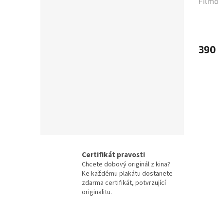
Filmo
(cca 
Jean-Claude Van Damme
42
Mel Gibson
42
390
Eva Holubová
41
Matt Damon
41
Samuel L. Jackson
41
Antonio Banderas
40
Certifikát pravosti
Ivana Chýlková
40
Chcete dobový originál z kina?
Ke každému plakátu dostanete
Lukáš Vaculík
40
zdarma certifikát, potvrzující
originalitu.
Harrison Ford
39