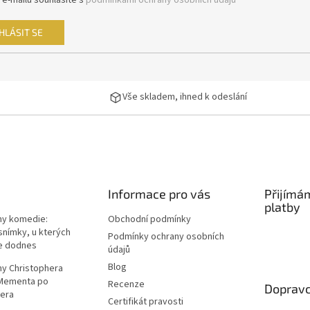
 e-mailu souhlasíte s
podmínkami ochrany osobních údajů
HLÁSIT SE
Vše skladem, ihned k odeslání
Informace pro vás
Přijímá
platby
lmy komedie:
Obchodní podmínky
snímky, u kterých
Podmínky ochrany osobních
e dodnes
údajů
Blog
lmy Christophera
 Mementa po
Recenze
Dopravc
era
Certifikát pravosti