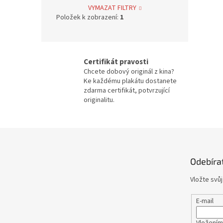
Jan Svěrák
12
VYMAZAT FILTRY
Položek k zobrazení:
1
Alfred Hitchcock
4
Oldřich Lipský
39
Certifikát pravosti
Chcete dobový originál z kina?
Zdeněk Troška
39
Ke každému plakátu dostanete
zdarma certifikát, potvrzující
originalitu.
Václav Vorlíček
38
Karel Kachyňa
34
Z
á
Karel Steklý
34
p
Odebíra
a
Robert Zemeckis
32
t
Vložte svů
í
Jan Hřebejk
31
E-mail
Steven Soderbergh
30