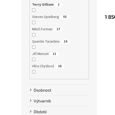
Terry Gilliam
1
1 85
Steven Spielberg
55
Miloš Forman
17
Quentin Tarantino
19
Jiří Menzel
11
Věra Chytilová
26
Tim Burton
9
Osobnost
Karel Zeman
10
Výtvarník
David Ondříček
17
Období