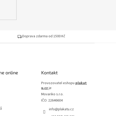
Doprava zdarma od 1500 Kč
me online
Kontakt
Provozovatel eshopu
plakat
u.cz
je
Movariko s.r.o.
IČO: 22646604
i
info
@
plakatu.cz