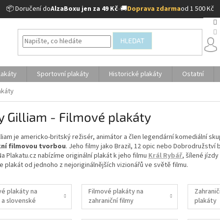
📦 Doručení do
AlzaBoxu jen za 49 Kč
•
🚚
Doprava zdarma
od 1 500 Kč
HLEDAT
lakáty
Sportovní plakáty
Historické plakáty
Ostatní
akáty
y Gilliam - Filmové plakáty
lliam je americko-britský režisér, animátor a člen legendární komediální 
ní filmovou tvorbou
. Jeho filmy jako Brazil, 12 opic nebo Dobrodružství 
Na Plakatu.cz nabízíme originální plakát k jeho filmu
Král Rybář
, šílené jíz
e plakát od jednoho z nejoriginálnějších vizionářů ve světě filmu.
vé plakáty na
Filmové plakáty na
Zahranič
 a slovenské
zahraniční filmy
plakáty