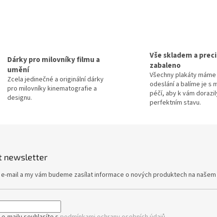
u
Vše skladem a prec
Dárky pro milovníky filmu a
zabaleno
umění
Všechny plakáty máme 
Zcela jedinečné a originální dárky
odeslání a balíme je s 
pro milovníky kinematografie a
péčí, aby k vám dorazil
designu.
perfektním stavu.
t newsletter
j e-mail a my vám budeme zasílat informace o nových produktech na našem