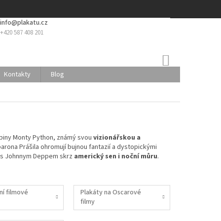
info@plakatu.cz
+420 587 408 201
NÁKUPNÍ
KOŠÍK
Kontakty
Blog
skupiny Monty Python, známý svou
vizionářskou a
barona Prášila ohromují bujnou fantazií a dystopickými
dy s Johnnym Deppem skrz
americký sen i noční můru
.
ní filmové
Plakáty na Oscarové
filmy