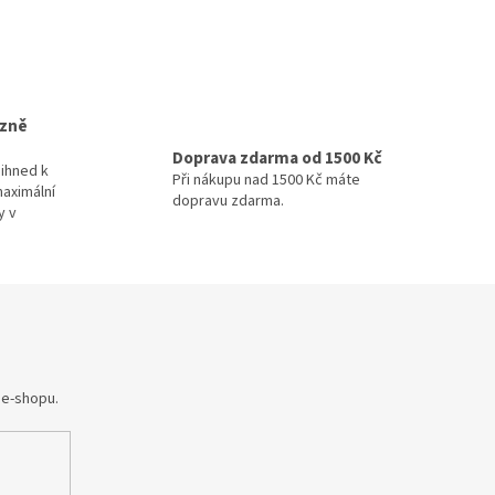
izně
Doprava zdarma od 1500 Kč
ihned k
Při nákupu nad 1500 Kč máte
maximální
dopravu zdarma.
y v
 e-shopu.