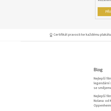
Vložením
Otakar Vávra
28
PŘI
Juraj Herz
27
Ridley Scott
26
Certifikát pravosti ke každému plakátu
James Cameron
25
Woody Allen
25
Blog
Michael Bay
24
Nejlepší fi
David Fincher
23
legendární 
se smějem
M. Night Shyamalan
23
Nejlepší fi
Nolana: od
Oppenheim
Jindřich Polák
22