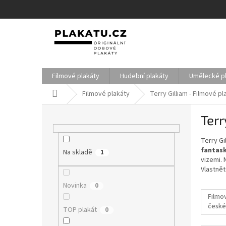
Přejít
na
obsah
Filmové plakáty
Hudební plakáty
Umělecké p
Domů
Filmové plakáty
Terry Gilliam - Filmové pl
P
Terr
o
s
Terry Gi
t
fantask
Na skladě
r
1
vizemi. 
a
Vlastnět
n
Novinka
0
n
Filmo
í
české
p
TOP plakát
0
filmy
a