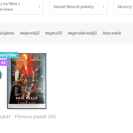
y na filmy s
Slavné filmové plakáty
Skvosty 
m lvem
učujeme
Nejlevnější
Nejdražší
Nejprodávanější
Abecedně
rový film
 A1
Rybář - Filmový plakát (A1)