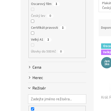
n
Plakát
Oscarový film
1
e
Český
l
Český lev
0
Ř
a
Certifikát pravosti
Dopor
1
z
e
Velký A1
1
V
n
Osca
ý
í
Úlovky do 500 Kč
0
Velký
p
p
i
r
Jen
1ks
s
o
Cena
p
d
r
u
Herec
o
k
d
t
Režisér
u
ů
Král 
k
t
ů