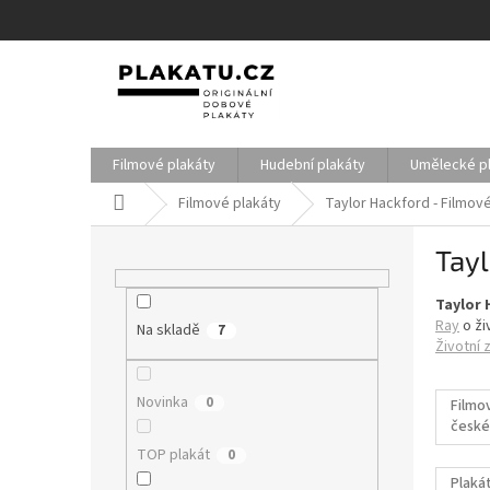
Přejít
na
obsah
Filmové plakáty
Hudební plakáty
Umělecké p
Domů
Filmové plakáty
Taylor Hackford - Filmov
P
Tayl
o
s
Taylor 
t
Ray
o ži
Na skladě
r
7
Životní
a
n
Novinka
0
n
Filmo
české
í
filmy
p
TOP plakát
0
a
Plakát