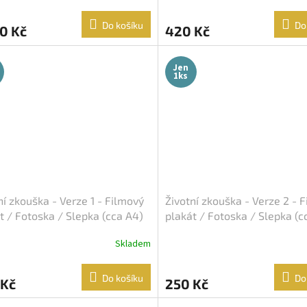
Do košíku
Do
0 Kč
420 Kč
Jen
1ks
ní zkouška - Verze 1 - Filmový
Životní zkouška - Verze 2 - 
t / Fotoska / Slepka (cca A4)
plakát / Fotoska / Slepka (c
Skladem
Do košíku
Do
 Kč
250 Kč