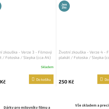
Jen
1ks
ní zkouška - Verze 3 - Filmový
Životní zkouška - Verze 4 - 
t / Fotoska / Slepka (cca A4)
plakát / Fotoska / Slepka (c
Skladem
Do košíku
Do
 Kč
250 Kč
O
v
l
Vše skladem a prec
á
Dárky pro milovníky filmu a