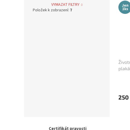
Jan Svěrák
12
VYMAZAT FILTRY
Jen
1ks
Položek k zobrazení:
7
Alfred Hitchcock
4
Oldřich Lipský
39
Zdeněk Troška
39
Václav Vorlíček
38
Život
plaká
Karel Kachyňa
34
Karel Steklý
34
250
Robert Zemeckis
32
Jan Hřebejk
31
Certifikát pravosti
Steven Soderbergh
30