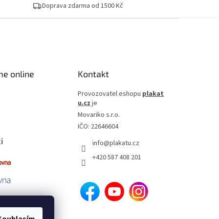
Doprava zdarma od 1500 Kč
me online
Kontakt
Provozovatel eshopu
plakat
u.cz
je
Movariko s.r.o.
IČO: 22646604
i
info
@
plakatu.cz
+420 587 408 201