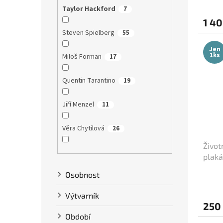
Taylor Hackford
7
1 40
Steven Spielberg
55
Jen
1ks
Miloš Forman
17
Quentin Tarantino
19
Jiří Menzel
11
Věra Chytilová
26
Život
Tim Burton
9
plaká
Osobnost
Karel Zeman
10
Výtvarník
David Ondříček
17
250
Období