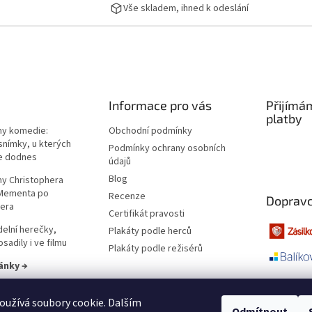
Vše skladem, ihned k odeslání
Informace pro vás
Přijímá
platby
lmy komedie:
Obchodní podmínky
snímky, u kterých
Podmínky ochrany osobních
e dodnes
údajů
Blog
lmy Christophera
 Mementa po
Recenze
Dopravc
era
Certifikát pravosti
elní herečky,
Plakáty podle herců
sadily i ve filmu
Plakáty podle režisérů
ánky →
užívá soubory cookie. Dalším