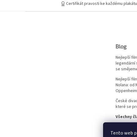
Certifikát pravosti ke každému plakátu
František Vláčil
20
Dušan Klein
19
Joel Schumacher
19
Blog
Chris Columbus
18
Nejlepší fi
legendární 
Vít Olmer
18
se smějem
Nejlepší fi
John McTiernan
17
Nolana: od
Oppenheim
Peter Jackson
17
České divad
které se pro
Curtis Hanson
16
Všechny čl
John Woo
16
Tento web po