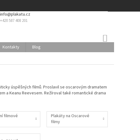
info@plakatu.cz
+420 587 408 201
NÁKUPNÍ
KOŠÍK
Kontakty
Blog
riticky úspěšných filmů. Proslavil se oscarovým dramatem
inem a Keanu Reevesem. Režíroval také romantické drama
ní filmové
Plakáty na Oscarové
filmy