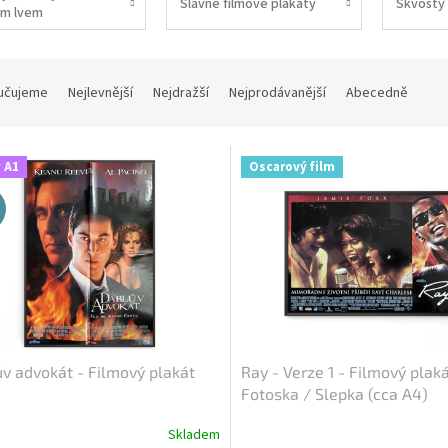
Slavné filmové plakáty
Skvosty 
m lvem
učujeme
Nejlevnější
Nejdražší
Nejprodávanější
Abecedně
 A1
Oscarový film
v advokát - Filmový plakát
Ray - Verze 1 - Filmový plaká
Fotoska / Slepka (cca A4)
Skladem