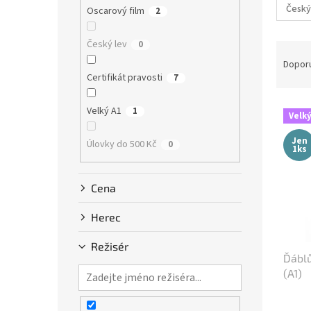
n
Český
Oscarový film
2
e
l
Český lev
0
Ř
a
Dopor
z
Certifikát pravosti
7
e
V
n
Velký A1
1
Velký
ý
í
p
p
Jen
Úlovky do 500 Kč
0
1ks
i
r
s
o
p
d
Cena
r
u
o
k
Herec
d
t
u
ů
Režisér
Ďáblů
k
(A1)
t
ů