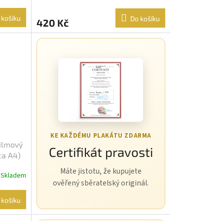
 košíku
Do košíku
420 Kč
KE KAŽDÉMU PLAKÁTU ZDARMA
Filmový
Certifikát pravosti
ca A4)
Máte jistotu, že kupujete
Skladem
ověřený sběratelský originál.
 košíku