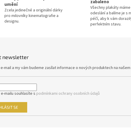
zabaleno
d
umění
Všechny plakáty máme 
a
Zcela jedinečné a originální dárky
odeslání a balíme je s 
c
pro milovníky kinematografie a
péčí, aby k vám dorazil
í
designu.
perfektním stavu.
p
r
v
k
y
v
t newsletter
ý
p
j e-mail a my vám budeme zasílat informace o nových produktech na našem
i
s
u
 e-mailu souhlasíte s
podmínkami ochrany osobních údajů
HLÁSIT SE