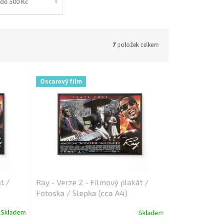
do 500 Kč
7
položek celkem
Oscarový film
t /
Ray - Verze 2 - Filmový plakát /
Fotoska / Slepka (cca A4)
Skladem
Skladem