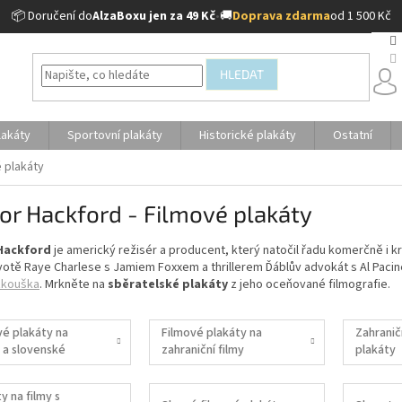
📦 Doručení do
AlzaBoxu jen za 49 Kč
•
🚚
Doprava zdarma
od 1 500 Kč
HLEDAT
lakáty
Sportovní plakáty
Historické plakáty
Ostatní
é plakáty
or Hackford - Filmové plakáty
Hackford
je americký režisér a producent, který natočil řadu komerčně i k
votě Raye Charlese s Jamiem Foxxem a thrillerem Ďáblův advokát s Al Pac
 zkouška
. Mrkněte na
sběratelské plakáty
z jeho oceňované filmografie.
vé plakáty na
Filmové plakáty na
Zahranič
 a slovenské
zahraniční filmy
plakáty
y na filmy s