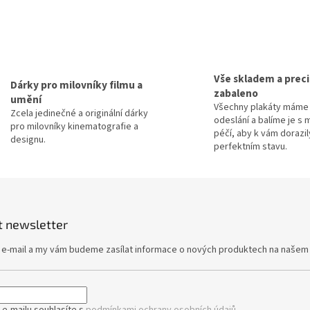
d
a
c
í
p
r
Vše skladem a prec
Dárky pro milovníky filmu a
v
zabaleno
umění
k
Všechny plakáty máme 
y
Zcela jedinečné a originální dárky
odeslání a balíme je s 
v
pro milovníky kinematografie a
péčí, aby k vám dorazil
ý
designu.
perfektním stavu.
p
i
s
u
t newsletter
j e-mail a my vám budeme zasílat informace o nových produktech na našem