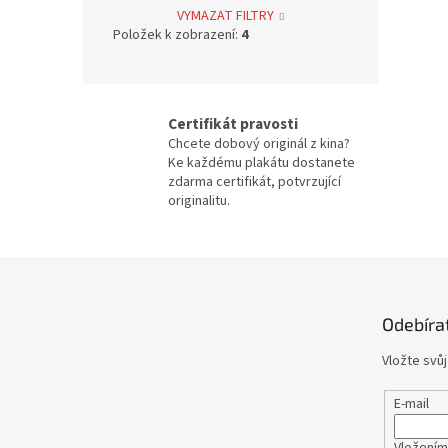
Bolek Polívka
68
VYMAZAT FILTRY
Položek k zobrazení:
4
Iva Janžurová
76
Julia Roberts
69
Certifikát pravosti
Chcete dobový originál z kina?
Jiří Bartoška
59
Ke každému plakátu dostanete
zdarma certifikát, potvrzující
originalitu.
Miroslav Donutil
56
Nicolas Cage
55
Z
á
Vlastimil Brodský
51
p
Odebíra
a
t
Brad Pitt
48
Vložte svů
í
Vladimír Menšík
48
E-mail