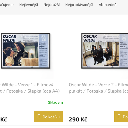
učujeme
Nejlevnější
Nejdražší
Nejprodávanější
Abecedně
 Wilde - Verze 1 - Filmový
Oscar Wilde - Verze 2 - Film
t / Fotoska / Slepka (cca A4)
plakát / Fotoska / Slepka (c
Skladem
Do košíku
Do
 Kč
290 Kč