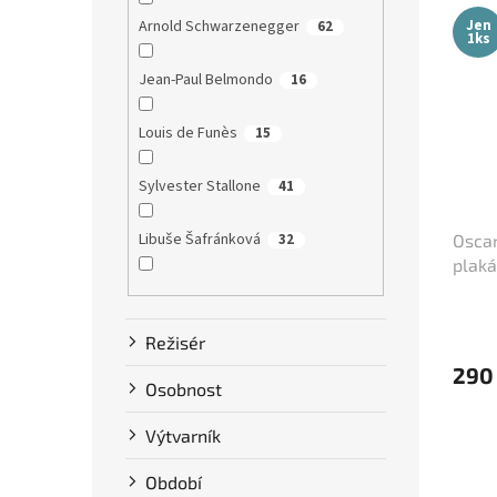
Jen
Arnold Schwarzenegger
62
1ks
Jean-Paul Belmondo
16
Louis de Funès
15
Sylvester Stallone
41
Libuše Šafránková
32
Oscar
plaká
Dustin Hoffman
58
Režisér
Clint Eastwood
13
290
Osobnost
Bruce Willis
75
Výtvarník
Steve McQueen
7
Období