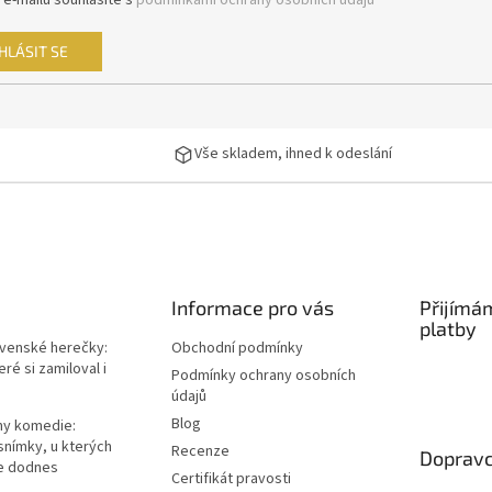
 e-mailu souhlasíte s
podmínkami ochrany osobních údajů
HLÁSIT SE
Vše skladem, ihned k odeslání
Informace pro vás
Přijímá
platby
ovenské herečky:
Obchodní podmínky
ré si zamiloval i
Podmínky ochrany osobních
údajů
Blog
lmy komedie:
snímky, u kterých
Recenze
Dopravc
e dodnes
Certifikát pravosti