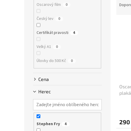
n
a
Oscarový film
0
Dopor
e
z
l
e
Český lev
0
V
n
ý
í
Certifikát pravosti
4
p
p
i
r
Velký A1
0
s
o
p
d
Úlovky do 500 Kč
0
r
u
o
k
d
t
Cena
u
ů
Oscar
k
Herec
plaká
t
ů
290
Stephen Fry
4