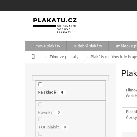
Přejít
na
obsah
Filmové plakáty
Hudební plakáty
Umělecké p
Domů
Filmové plakáty
Plakáty na filmy kde hraj
P
Plak
o
s
t
Filmo
Na skladě
r
4
české
a
filmy
n
Plakát
Novinka
0
n
Český
í
p
TOP plakát
0
a
Ř