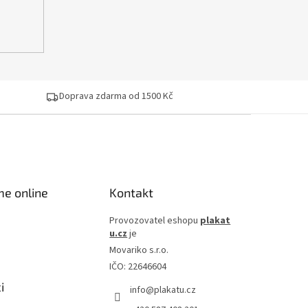
Doprava zdarma od 1500 Kč
me online
Kontakt
Provozovatel eshopu
plakat
u.cz
je
Movariko s.r.o.
IČO: 22646604
i
info
@
plakatu.cz