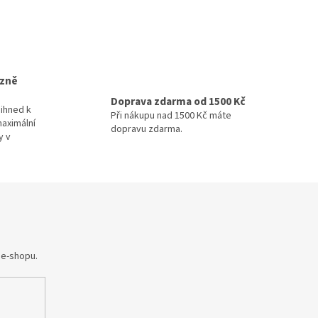
izně
Doprava zdarma od 1500 Kč
ihned k
Při nákupu nad 1500 Kč máte
maximální
dopravu zdarma.
y v
 e-shopu.