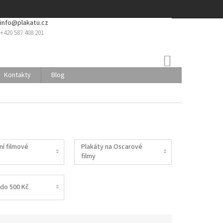
info@plakatu.cz
+420 587 408 201
NÁKUPNÍ
KOŠÍK
Kontakty
Blog
ní filmové
Plakáty na Oscarové
filmy
do 500 Kč