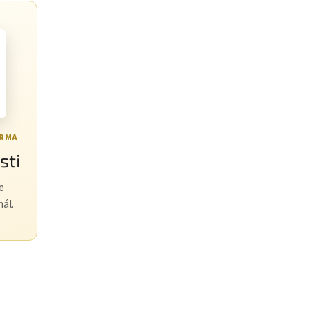
ARMA
sti
e
nál.