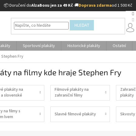
📦 Doručení do
AlzaBoxu jen za 49 Kč
•
🚚
Doprava zdarma
od 1 500 Kč
HLEDAT
lakáty
Sportovní plakáty
Historické plakáty
Ostatní
e Stephen Fry
áty na filmy kde hraje Stephen Fry
vé plakáty na
Filmové plakáty na
Zahranič
 a slovenské
zahraniční filmy
plakáty
y na filmy s
Slavné filmové plakáty
Skvosty 
m lvem