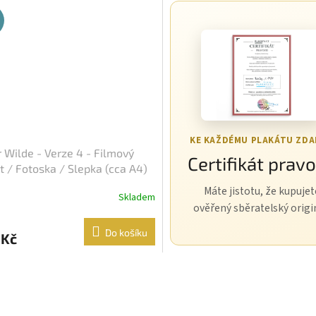
KE KAŽDÉMU PLAKÁTU ZD
 Wilde - Verze 4 - Filmový
Certifikát pravo
t / Fotoska / Slepka (cca A4)
Máte jistotu, že kupujet
Skladem
ověřený sběratelský origi
Do košíku
 Kč
O
v
l
á