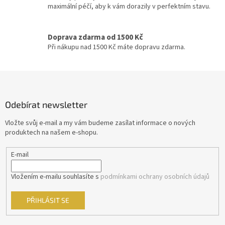
ý
maximální péčí, aby k vám dorazily v perfektním stavu.
p
Michael Bay
24
i
s
Doprava zdarma od 1500 Kč
u
David Fincher
23
Při nákupu nad 1500 Kč máte dopravu zdarma.
M. Night Shyamalan
23
Z
á
Jindřich Polák
22
p
Odebírat newsletter
a
František Vláčil
20
t
Vložte svůj e-mail a my vám budeme zasílat informace o nových
í
produktech na našem e-shopu.
Dušan Klein
19
E-mail
Joel Schumacher
19
Vložením e-mailu souhlasíte s
podmínkami ochrany osobních údajů
Chris Columbus
18
PŘIHLÁSIT SE
Vít Olmer
18