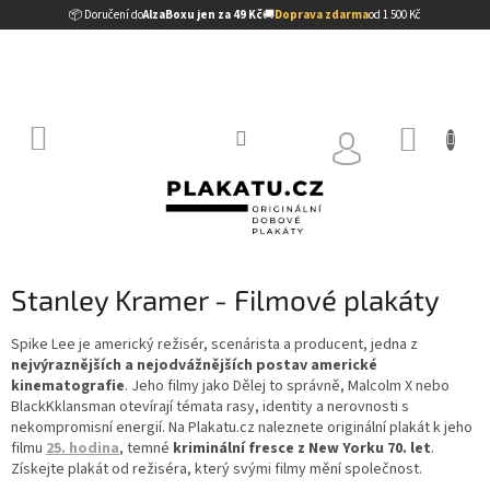
Přejít
📦 Doručení do
AlzaBoxu jen za 49 Kč
🚚
Doprava zdarma
od 1 500 Kč
na
obsah
NÁKUP
KOŠÍK
Stanley Kramer - Filmové plakáty
Spike Lee je americký režisér, scenárista a producent, jedna z
nejvýraznějších a nejodvážnějších postav americké
kinematografie
. Jeho filmy jako Dělej to správně, Malcolm X nebo
BlackKklansman otevírají témata rasy, identity a nerovnosti s
nekompromisní energií. Na Plakatu.cz naleznete originální plakát k jeho
filmu
25. hodina
, temné
kriminální fresce z New Yorku 70. let
.
Získejte plakát od režiséra, který svými filmy mění společnost.