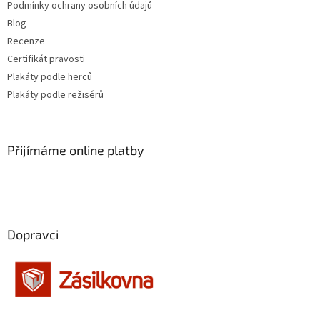
Stephen Herek
Podmínky ochrany osobních údajů
16
Blog
Barry Levinson
16
Recenze
Certifikát pravosti
Jaromil Jireš
15
Plakáty podle herců
Plakáty podle režisérů
Vladimír Drha
15
Jonathan Kaplan
15
Přijímáme online platby
Andrew Davis
15
Andy Tennant
14
Dopravci
Robert Rodriguez
14
Roman Polanski
14
Edward Zwick
14