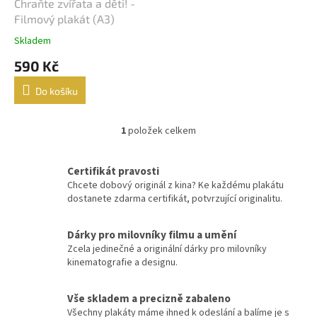
d
Chraňte zvířata a děti! -
Karel Kachyňa
34
u
Filmový plakát (A3)
k
Karel Steklý
34
Skladem
t
590 Kč
ů
Robert Zemeckis
32
Do košíku
Jan Hřebejk
31
1
položek celkem
O
Steven Soderbergh
30
v
l
Certifikát pravosti
Otakar Vávra
28
á
Chcete dobový originál z kina? Ke každému plakátu
d
dostanete zdarma certifikát, potvrzující originalitu.
a
Juraj Herz
27
c
í
Dárky pro milovníky filmu a umění
Ridley Scott
26
p
Zcela jedinečné a originální dárky pro milovníky
r
kinematografie a designu.
v
James Cameron
25
k
y
Vše skladem a precizně zabaleno
Woody Allen
v
25
Všechny plakáty máme ihned k odeslání a balíme je s