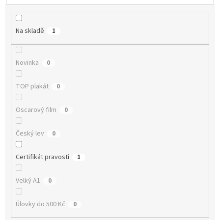
p
r
o
Na skladě
1
d
u
k
Novinka
0
t
ů
TOP plakát
0
Oscarový film
0
Český lev
0
Certifikát pravosti
1
Velký A1
0
Úlovky do 500 Kč
0