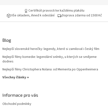
John McTiernan
17
Certifikát pravosti ke každému plakátu
Vše skladem, ihned k odeslání
Doprava zdarma od 1500 Kč
Peter Jackson
17
Curtis Hanson
16
Blog
John Woo
16
Nejlepší slovenské herečky: legendy, které si zamiloval i český film
Milan Růžička
16
Nejlepší filmy komedie: legendární snímky, u kterých se smějeme
dodnes
Ron Howard
16
Nejlepší filmy Christophera Nolana: od Mementa po Oppenheimera
Vladimír Čech
16
Všechny články →
Vladimír Michálek
16
Informace pro vás
Phillip Noyce
16
Obchodní podmínky