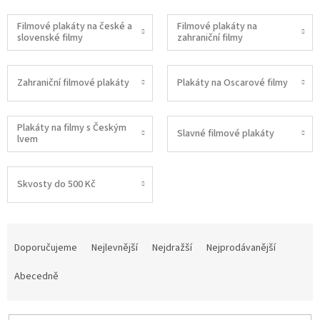
Filmové plakáty na české a
Filmové plakáty na
slovenské filmy
zahraniční filmy
Zahraniční filmové plakáty
Plakáty na Oscarové filmy
Plakáty na filmy s Českým
Slavné filmové plakáty
lvem
Skvosty do 500 Kč
Ř
a
Doporučujeme
Nejlevnější
Nejdražší
Nejprodávanější
z
e
Abecedně
n
í