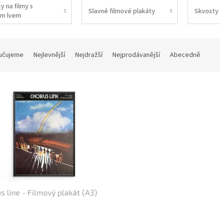
y na filmy s
Slavné filmové plakáty
Skvosty 
m lvem
učujeme
Nejlevnější
Nejdražší
Nejprodávanější
Abecedně
s line - Filmový plakát (A3)