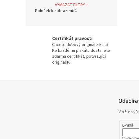
Jan Svěrák
12
VYMAZAT FILTRY
Položek k zobrazení:
1
Alfred Hitchcock
4
Oldřich Lipský
39
Certifikát pravosti
Chcete dobový originál z kina?
Zdeněk Troška
39
Ke každému plakátu dostanete
zdarma certifikát, potvrzující
originalitu.
Václav Vorlíček
38
Karel Kachyňa
34
Z
á
Karel Steklý
34
p
Odebíra
a
Robert Zemeckis
32
t
Vložte svů
í
Jan Hřebejk
31
E-mail
Steven Soderbergh
30