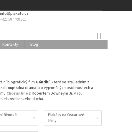
info@plakatu.cz
+420 587 408 201
NÁKUPNÍ
KOŠÍK
Kontakty
Blog
lní biografický film
Gándhí
, který se stal jedním z
o zahrnuje silná dramata o výjimečných osobnostech a
ilmu
Chorus line
s Robertem Downeym Jr. v roli
t velikost lidského ducha.
ní filmové
Plakáty na Oscarové
filmy