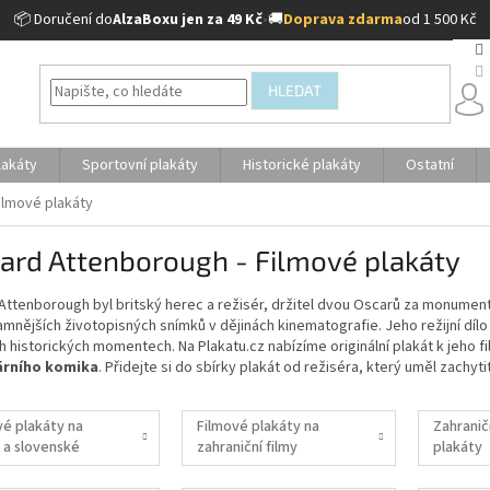
📦 Doručení do
AlzaBoxu jen za 49 Kč
•
🚚
Doprava zdarma
od 1 500 Kč
HLEDAT
lakáty
Sportovní plakáty
Historické plakáty
Ostatní
ilmové plakáty
ard Attenborough - Filmové plakáty
Attenborough byl britský herec a režisér, držitel dvou Oscarů za monumentá
mnějších životopisných snímků v dějinách kinematografie. Jeho režijní díl
h historických momentech. Na Plakatu.cz nabízíme originální plakát k jeho f
árního komika
. Přidejte si do sbírky plakát od režiséra, který uměl zachyti
vé plakáty na
Filmové plakáty na
Zahranič
 a slovenské
zahraniční filmy
plakáty