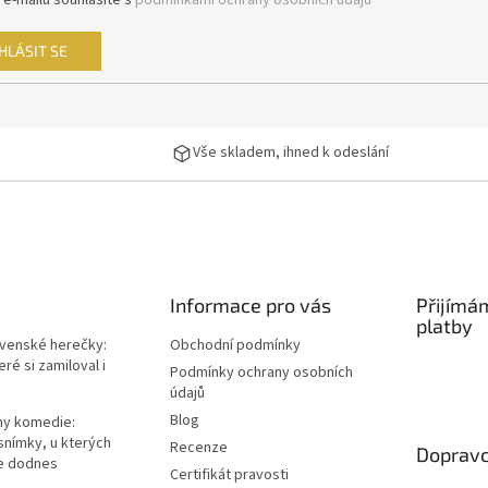
 e-mailu souhlasíte s
podmínkami ochrany osobních údajů
HLÁSIT SE
Vše skladem, ihned k odeslání
Informace pro vás
Přijímá
platby
ovenské herečky:
Obchodní podmínky
ré si zamiloval i
Podmínky ochrany osobních
údajů
Blog
lmy komedie:
snímky, u kterých
Recenze
Dopravc
e dodnes
Certifikát pravosti