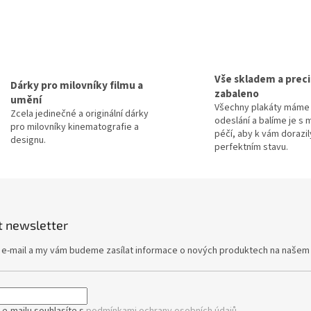
u
Vše skladem a prec
Dárky pro milovníky filmu a
zabaleno
umění
Všechny plakáty máme 
Zcela jedinečné a originální dárky
odeslání a balíme je s 
pro milovníky kinematografie a
péčí, aby k vám dorazil
designu.
perfektním stavu.
t newsletter
j e-mail a my vám budeme zasílat informace o nových produktech na našem