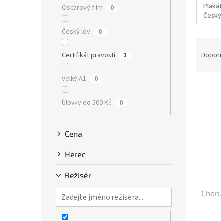
n
Plakát
Oscarový film
0
e
Český
l
Český lev
0
Ř
a
Certifikát pravosti
Dopor
1
z
e
Velký A1
0
V
n
ý
í
Úlovky do 500 Kč
0
p
p
i
r
s
o
Cena
p
d
r
u
Herec
o
k
d
t
Režisér
u
ů
Choru
k
t
ů