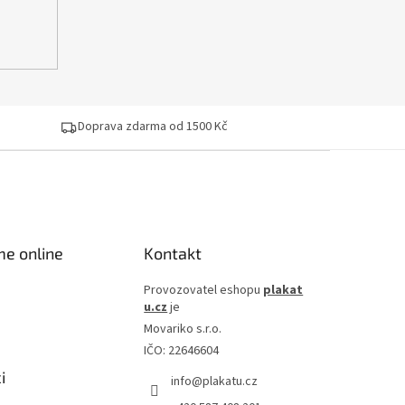
Doprava zdarma od 1500 Kč
me online
Kontakt
Provozovatel eshopu
plakat
u.cz
je
Movariko s.r.o.
IČO: 22646604
i
info
@
plakatu.cz