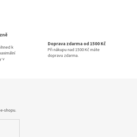
izně
Doprava zdarma od 1500 Kč
ihned k
Při nákupu nad 1500 Kč máte
maximální
dopravu zdarma.
y v
 e-shopu.