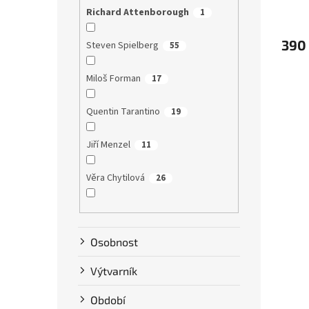
Richard Attenborough
1
390
Steven Spielberg
55
Miloš Forman
17
Quentin Tarantino
19
Jiří Menzel
11
Věra Chytilová
26
Tim Burton
9
Osobnost
Karel Zeman
10
Výtvarník
David Ondříček
17
Období