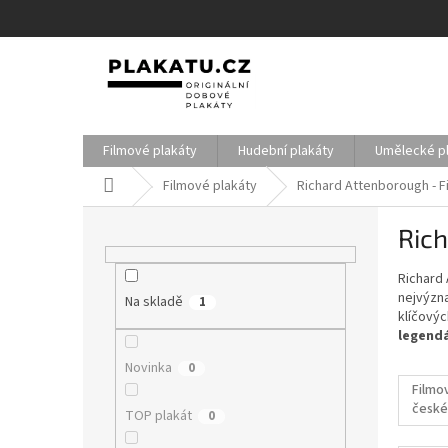
Přejít
na
obsah
Filmové plakáty
Hudební plakáty
Umělecké p
Domů
Filmové plakáty
Richard Attenborough - F
P
Rich
o
s
Richard 
t
nejvýzna
Na skladě
r
1
klíčovýc
a
legend
n
Novinka
0
n
Filmo
í
české
p
TOP plakát
0
filmy
a