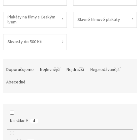
Plakáty na filmy s Českým
Slavné filmové plakáty
lvem
Skvosty do 500 Kč
Ř
a
Doporučujeme
Nejlevnější
Nejdražší
Nejprodávanější
z
e
Abecedně
n
í
p
r
o
Na skladě
4
d
u
k