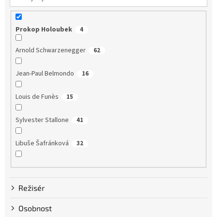
Prokop Holoubek
4
Arnold Schwarzenegger
62
Jean-Paul Belmondo
16
Louis de Funès
15
Sylvester Stallone
41
Libuše Šafránková
32
Dustin Hoffman
58
Režisér
Clint Eastwood
13
Osobnost
Bruce Willis
75