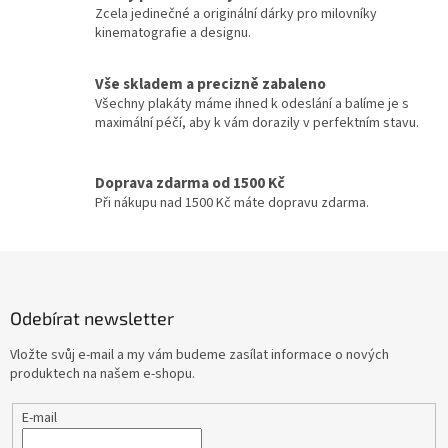
Lukáš Vaculík
40
p
Zcela jedinečné a originální dárky pro milovníky
r
kinematografie a designu.
v
Harrison Ford
39
k
y
Vše skladem a precizně zabaleno
Jaroslav Dušek
39
v
Všechny plakáty máme ihned k odeslání a balíme je s
ý
maximální péčí, aby k vám dorazily v perfektním stavu.
p
Aňa Geislerová
38
i
s
Doprava zdarma od 1500 Kč
Julianne Moore
38
u
Při nákupu nad 1500 Kč máte dopravu zdarma.
Hugh Grant
36
Z
á
Catherine Zeta-Jones
35
p
Odebírat newsletter
a
Tom Hanks
35
t
Vložte svůj e-mail a my vám budeme zasílat informace o nových
í
produktech na našem e-shopu.
Uma Thurman
35
E-mail
Nicole Kidman
34