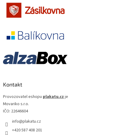
Jennifer Lopez
30
Jiří Macháček
30
Meg Ryan
30
Meryl Streep
30
Cate Blanchett
29
Gwyneth Paltrow
29
Kontakt
Jiří Lábus
29
Provozovatel eshopu
plakatu.cz
je
Josef Somr
29
Movariko s.r.o.
IČO: 22646604
Jude Law
29
info
@
plakatu.cz
+420 587 408 201
Kevin Bacon
29