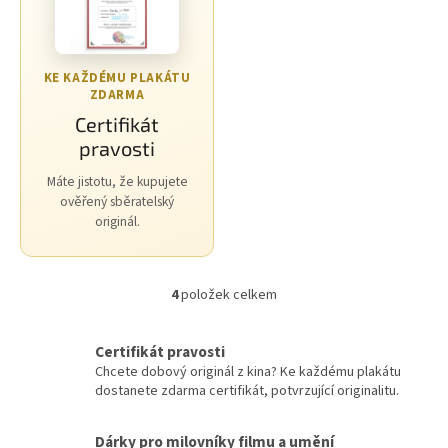
Morgan Freeman
45
George Clooney
44
KE KAŽDÉMU PLAKÁTU
ZDARMA
Jean-Claude Van Damme
42
Certifikát
pravosti
Mel Gibson
42
Máte jistotu, že kupujete
ověřený sběratelský
Eva Holubová
41
originál.
Matt Damon
41
4
položek celkem
O
Samuel L. Jackson
41
v
l
Certifikát pravosti
Antonio Banderas
40
á
Chcete dobový originál z kina? Ke každému plakátu
d
dostanete zdarma certifikát, potvrzující originalitu.
a
Ivana Chýlková
40
c
í
Dárky pro milovníky filmu a umění