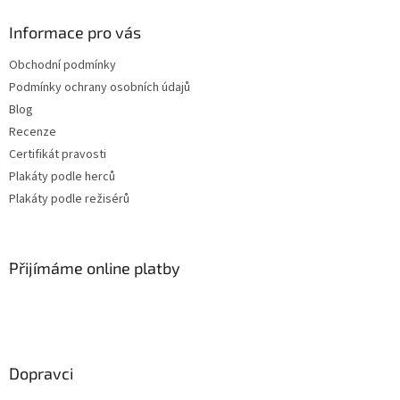
Jiří Sovák
32
Informace pro vás
Jiřina Bohdalová
32
Obchodní podmínky
Podmínky ochrany osobních údajů
Martin Růžek
32
Blog
Recenze
Václav Vydra nejml.
32
Certifikát pravosti
Plakáty podle herců
Ben Affleck
31
Plakáty podle režisérů
Charlie Sheen
31
Přijímáme online platby
Jana Brejchová
31
Leonardo DiCaprio
31
Miloš Kopecký
31
Dopravci