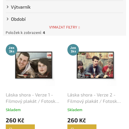
Výtvarník
Steve McQueen
7
Období
Bolek Polívka
68
VYMAZAT FILTRY
Položek k zobrazení:
4
Iva Janžurová
76
V
Jen
Jen
ý
1ks
1ks
Julia Roberts
69
p
i
s
Jiří Bartoška
59
p
r
Miroslav Donutil
56
o
d
Láska shora - Verze 1 -
Láska shora - Verze 2 -
Nicolas Cage
55
u
Filmový plakát / Fotoska /
Filmový plakát / Fotoska /
k
Slepka (cca A4)
Slepka (cca A4)
Skladem
Skladem
Vlastimil Brodský
51
t
260 Kč
260 Kč
ů
Brad Pitt
48