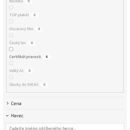
Novinka
0
t
ů
TOP plakát
0
Oscarový film
0
Český lev
0
Certifikát pravosti
4
Velký A1
0
Úlovky do 500 Kč
0
Cena
Herec