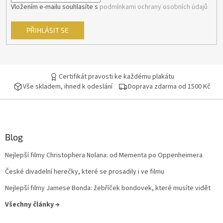
Vložením e-mailu souhlasíte s
podmínkami ochrany osobních údajů
Sean Connery
34
PŘIHLÁSIT SE
Ivan Trojan
33
Ondřej Vetchý
33
Certifikát pravosti ke každému plakátu
Vše skladem, ihned k odeslání
Doprava zdarma od 1500 Kč
Petr Nárožný
33
Stella Zázvorková
33
Vilma Cibulková
33
Blog
Nejlepší filmy Christophera Nolana: od Mementa po Oppenheimera
Dagmar Havlová
32
České divadelní herečky, které se prosadily i ve filmu
Drew Barrymore
32
Nejlepší filmy Jamese Bonda: žebříček bondovek, které musíte vidět
Všechny články →
Jack Nicholson
32