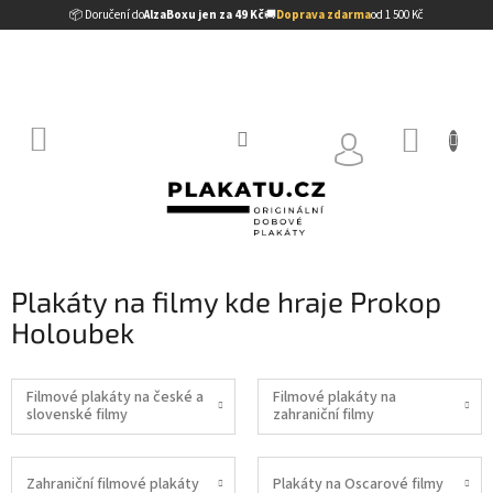
Přejít
📦 Doručení do
AlzaBoxu jen za 49 Kč
🚚
Doprava zdarma
od 1 500 Kč
na
obsah
NÁKUP
KOŠÍK
Plakáty na filmy kde hraje Prokop
Holoubek
Filmové plakáty na české a
Filmové plakáty na
slovenské filmy
zahraniční filmy
Zahraniční filmové plakáty
Plakáty na Oscarové filmy