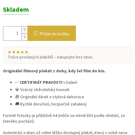
Měrná
Skladem
cena:
Přidat do košíku
★★★★★
Tisíce prodaných plakátů – nakupujte bez obav.
Originální filmový plakát z doby, kdy šel film do kin.
✅
CERTIFIKÁT PRAVOSTI
v balení
💎 Vzácný sběratelský kousek
🎁 Originální dárek a stylová dekorace
🚚 Rychlé doručení, bezpečně zabalený
Formát fotosky je přibližně A4 (může se mírně lišit podle období, ze
kterého pochází).
Autentický a dnes už velmi těžko dostupný plakát, který v sobě nese