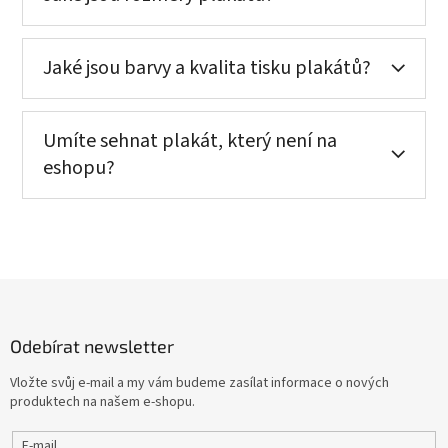
Jaké jsou barvy a kvalita tisku plakátů?
Umíte sehnat plakát, který není na
eshopu?
Z
á
p
Odebírat newsletter
a
t
Vložte svůj e-mail a my vám budeme zasílat informace o nových
í
produktech na našem e-shopu.
E-mail