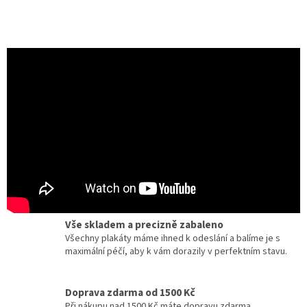
Certifikát pravosti
Chcete dobový originál z kina? Ke každému plakátu
dostanete zdarma certifikát, potvrzující originalitu.
Dárky pro milovníky filmu a umění
Zcela jedinečné a originální dárky pro milovníky
kinematografie a designu.
Vše skladem a precizně zabaleno
Všechny plakáty máme ihned k odeslání a balíme je s
maximální péčí, aby k vám dorazily v perfektním stavu.
Doprava zdarma od 1500 Kč
Při nákupu nad 1500 Kč máte dopravu zdarma.