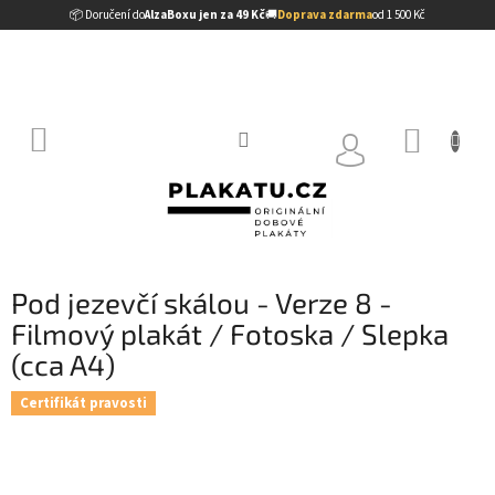
Přejít
📦 Doručení do
AlzaBoxu jen za 49 Kč
🚚
Doprava zdarma
od 1 500 Kč
na
obsah
NÁKUP
KOŠÍK
Pod jezevčí skálou - Verze 8 -
Filmový plakát / Fotoska / Slepka
(cca A4)
Certifikát pravosti