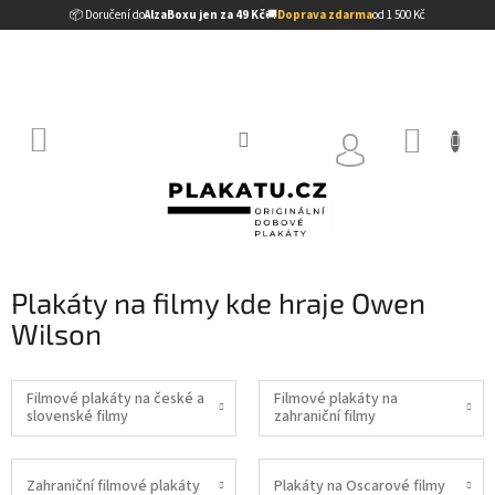
Přejít
📦 Doručení do
AlzaBoxu jen za 49 Kč
🚚
Doprava zdarma
od 1 500 Kč
na
obsah
NÁKUP
KOŠÍK
Plakáty na filmy kde hraje Owen
Wilson
Filmové plakáty na české a
Filmové plakáty na
slovenské filmy
zahraniční filmy
Zahraniční filmové plakáty
Plakáty na Oscarové filmy