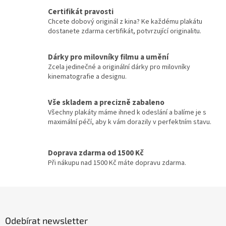
Jennifer Lopez
30
v
a
Certifikát pravosti
á
c
Chcete dobový originál z kina? Ke každému plakátu
n
Jiří Macháček
30
í
dostanete zdarma certifikát, potvrzující originalitu.
í
p
r
Meg Ryan
30
v
Dárky pro milovníky filmu a umění
k
Zcela jedinečné a originální dárky pro milovníky
Meryl Streep
30
y
kinematografie a designu.
v
ý
Cate Blanchett
29
Vše skladem a precizně zabaleno
p
Všechny plakáty máme ihned k odeslání a balíme je s
i
Gwyneth Paltrow
29
maximální péčí, aby k vám dorazily v perfektním stavu.
s
u
Jiří Lábus
29
Doprava zdarma od 1500 Kč
Při nákupu nad 1500 Kč máte dopravu zdarma.
Josef Somr
29
Z
Jude Law
29
á
p
Kevin Bacon
29
Odebírat newsletter
a