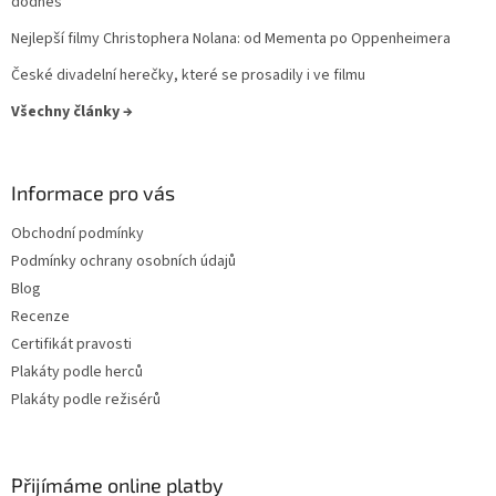
dodnes
Denzel Washington
27
Nejlepší filmy Christophera Nolana: od Mementa po Oppenheimera
Elijah Wood
27
České divadelní herečky, které se prosadily i ve filmu
Všechny články →
Helen Hunt
27
Jodie Foster
27
Informace pro vás
Karel Roden
27
Obchodní podmínky
Podmínky ochrany osobních údajů
Keanu Reeves
27
Blog
Recenze
Michaela Kuklová
27
Certifikát pravosti
Plakáty podle herců
Tommy Lee Jones
27
Plakáty podle režisérů
Ben Stiller
26
Přijímáme online platby