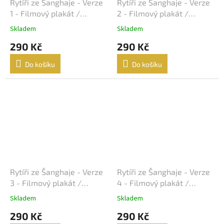
Lukáš Vaculík
40
Rytíři ze Šanghaje - Verze
Rytíři ze Šanghaje - Verze
1 - Filmový plakát /
2 - Filmový plakát /
Harrison Ford
Fotoska / Slepka (cca A4)
Fotoska / Slepka (cca A4)
39
Skladem
Skladem
290 Kč
290 Kč
Jaroslav Dušek
39
Do košíku
Do košíku
Aňa Geislerová
38
Julianne Moore
38
Hugh Grant
36
Catherine Zeta-Jones
35
Tom Hanks
35
Rytíři ze Šanghaje - Verze
Rytíři ze Šanghaje - Verze
3 - Filmový plakát /
4 - Filmový plakát /
Uma Thurman
35
Fotoska / Slepka (cca A4)
Fotoska / Slepka (cca A4)
Skladem
Skladem
290 Kč
290 Kč
Nicole Kidman
34