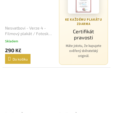
Morgan Freeman
45
George Clooney
44
KE KAŽDÉMU PLAKÁTU
ZDARMA
Nesvatbovi - Verze 4 -
Jean-Claude Van Damme
42
Certifikát
Filmový plakát / Fotoska /
pravosti
Slepka (cca A4)
Mel Gibson
42
Skladem
Máte jistotu, že kupujete
290 Kč
ověřený sběratelský
Eva Holubová
41
originál.
Do košíku
Matt Damon
41
Samuel L. Jackson
41
Antonio Banderas
40
Ivana Chýlková
40