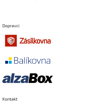
Edward Norton
26
Emília Vášáryová
26
Jiří Langmajer
26
Dopravci
Martin Dejdar
26
Robert Redford
26
Angelina Jolie
25
Ewan McGregor
25
Jim Carrey
25
Adolf Filip
25
Kontakt
Karel Gott
24