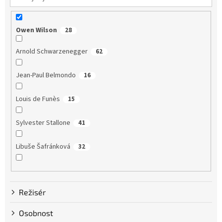
Owen Wilson
28
Arnold Schwarzenegger
62
Jean-Paul Belmondo
16
Louis de Funès
15
Sylvester Stallone
41
Libuše Šafránková
32
Dustin Hoffman
58
Režisér
Clint Eastwood
13
Osobnost
Bruce Willis
75