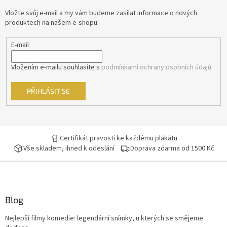
t
Vložte svůj e-mail a my vám budeme zasílat informace o nových
Kevin Costner
29
í
produktech na našem e-shopu.
Pavel Zedníček
29
E-mail
Richard Gere
29
Vložením e-mailu souhlasíte s
podmínkami ochrany osobních údajů
Robin Williams
29
PŘIHLÁSIT SE
Anthony Hopkins
28
Geoffrey Rush
Certifikát pravosti ke každému plakátu
28
Vše skladem, ihned k odeslání
Doprava zdarma od 1500 Kč
Jan Tříska
28
Kevin Spacey
28
Blog
Tomáš Hanák
28
Nejlepší filmy komedie: legendární snímky, u kterých se smějeme