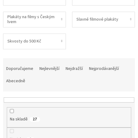
Plakáty na filmy s Českým
Slavné filmové plakáty
lvem
Skvosty do 500 Kč
Ř
a
Doporučujeme
Nejlevnější
Nejdražší
Nejprodávanější
z
e
Abecedně
n
í
p
r
o
Na skladě
27
d
u
k