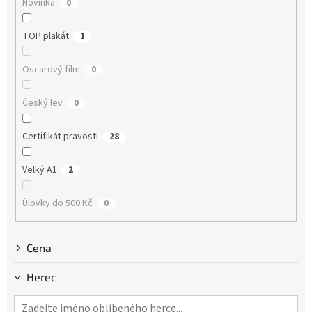
Novinka
0
t
ů
TOP plakát
1
Oscarový film
0
Český lev
0
Certifikát pravosti
28
Velký A1
2
Úlovky do 500 Kč
0
Cena
Herec