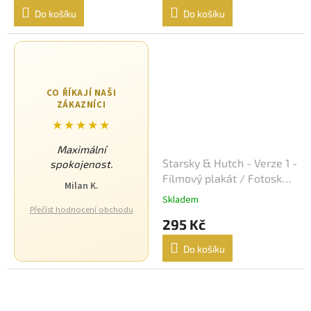
Do košíku
Do košíku
Sean Connery
34
Ivan Trojan
33
Ondřej Vetchý
33
CO ŘÍKAJÍ NAŠI
ZÁKAZNÍCI
Petr Nárožný
33
★★★★★
Maximální
Stella Zázvorková
33
Starsky & Hutch - Verze 1 -
spokojenost.
Filmový plakát / Fotoska /
Milan K.
Vilma Cibulková
33
Slepka (cca A4)
Skladem
Přečíst hodnocení obchodu
Dagmar Havlová
295 Kč
32
Do košíku
Drew Barrymore
32
Jack Nicholson
32