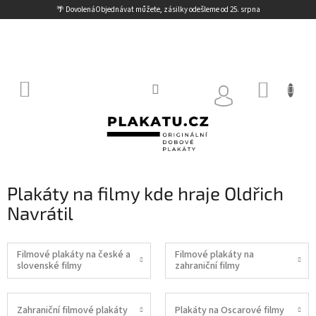
Přejít
🌴 Dovolená
Objednávat můžete, zásilky odešleme od 25. srpna
na
obsah
NÁKUP
KOŠÍK
Plakáty na filmy kde hraje Oldřich
Navrátil
Filmové plakáty na české a
Filmové plakáty na
slovenské filmy
zahraniční filmy
Zahraniční filmové plakáty
Plakáty na Oscarové filmy