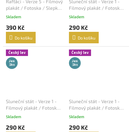
Lukáš Vaculík
40
Rafťáci - Verze 5 - Filmový
Sluneční stát - Verze 1 -
plakát / Fotoska / Slepka
Filmový plakát / Fotoska /
Harrison Ford
(cca A4)
Slepka (cca A4)
39
Skladem
Skladem
390 Kč
290 Kč
Jaroslav Dušek
39
Do košíku
Do košíku
Aňa Geislerová
38
Český lev
Český lev
Julianne Moore
38
Jen
Jen
1ks
1ks
Hugh Grant
36
Catherine Zeta-Jones
35
Tom Hanks
35
Sluneční stát - Verze 1 -
Sluneční stát - Verze 1 -
Filmový plakát / Fotoska /
Filmový plakát / Fotoska /
Uma Thurman
35
Slepka (cca A4)
Slepka (cca A4)
Skladem
Skladem
290 Kč
290 Kč
Nicole Kidman
34