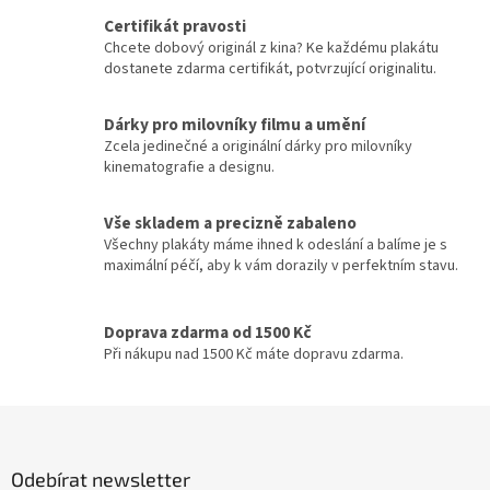
l
Jiří Sovák
32
Certifikát pravosti
á
Chcete dobový originál z kina? Ke každému plakátu
d
dostanete zdarma certifikát, potvrzující originalitu.
Jiřina Bohdalová
32
a
c
í
Martin Růžek
Dárky pro milovníky filmu a umění
32
p
Zcela jedinečné a originální dárky pro milovníky
r
kinematografie a designu.
Václav Vydra nejml.
32
v
k
y
Vše skladem a precizně zabaleno
Ben Affleck
31
v
Všechny plakáty máme ihned k odeslání a balíme je s
ý
maximální péčí, aby k vám dorazily v perfektním stavu.
Charlie Sheen
31
p
i
s
Doprava zdarma od 1500 Kč
Jana Brejchová
31
u
Při nákupu nad 1500 Kč máte dopravu zdarma.
Leonardo DiCaprio
31
Z
Miloš Kopecký
á
31
p
Odebírat newsletter
a