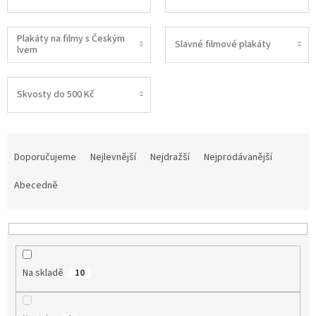
Plakáty na filmy s Českým
Slavné filmové plakáty
lvem
Skvosty do 500 Kč
Ř
a
Doporučujeme
Nejlevnější
Nejdražší
Nejprodávanější
z
e
Abecedně
n
í
p
r
o
Na skladě
10
d
u
k