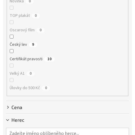
Novinka
0
t
ů
TOP plakát
0
Oscarový film
0
Český lev
9
Certifikát pravosti
10
Velký A1
0
Úlovky do 500 Kč
0
Cena
Herec