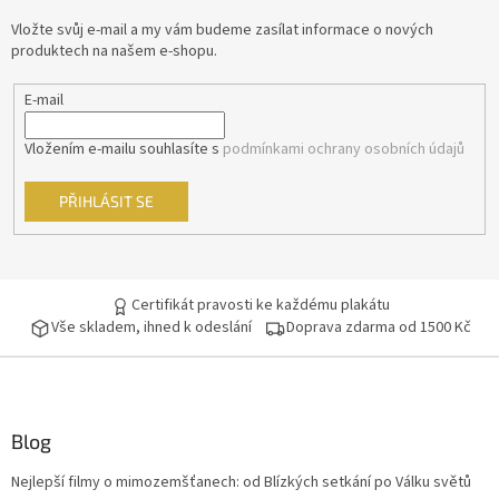
Jennifer Lopez
30
t
Vložte svůj e-mail a my vám budeme zasílat informace o nových
í
produktech na našem e-shopu.
Jiří Macháček
30
E-mail
Meg Ryan
30
Vložením e-mailu souhlasíte s
podmínkami ochrany osobních údajů
Meryl Streep
30
PŘIHLÁSIT SE
Cate Blanchett
29
Gwyneth Paltrow
29
Certifikát pravosti ke každému plakátu
Jiří Lábus
29
Vše skladem, ihned k odeslání
Doprava zdarma od 1500 Kč
Josef Somr
29
Jude Law
29
Blog
Nejlepší filmy o mimozemšťanech: od Blízkých setkání po Válku světů
Kevin Bacon
29