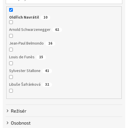
Oldřich Navrátil
10
Arnold Schwarzenegger
62
Jean-Paul Belmondo
16
Louis de Funès
15
Sylvester Stallone
41
Libuše Šafránková
32
Dustin Hoffman
58
Režisér
Clint Eastwood
13
Osobnost
Bruce Willis
75