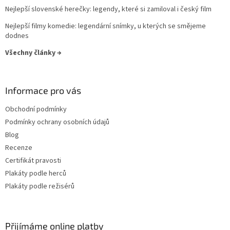
Nejlepší slovenské herečky: legendy, které si zamiloval i český film
Kevin Costner
29
Nejlepší filmy komedie: legendární snímky, u kterých se smějeme
dodnes
Pavel Zedníček
29
Všechny články →
Richard Gere
29
Informace pro vás
Robin Williams
29
Obchodní podmínky
Anthony Hopkins
28
Podmínky ochrany osobních údajů
Blog
Geoffrey Rush
28
Recenze
Certifikát pravosti
Jan Tříska
28
Plakáty podle herců
Plakáty podle režisérů
Kevin Spacey
28
Tomáš Hanák
28
Přijímáme online platby