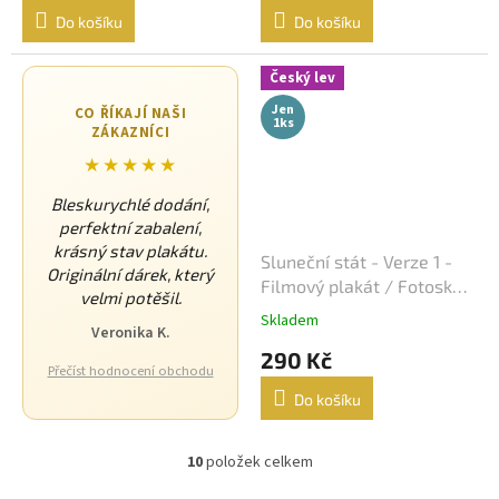
Do košíku
Do košíku
Sean Connery
34
Český lev
Ivan Trojan
33
Jen
CO ŘÍKAJÍ NAŠI
1ks
ZÁKAZNÍCI
Ondřej Vetchý
33
★★★★★
Petr Nárožný
33
Bleskurychlé dodání,
perfektní zabalení,
Stella Zázvorková
33
krásný stav plakátu.
Sluneční stát - Verze 1 -
Originální dárek, který
Filmový plakát / Fotoska /
velmi potěšil.
Vilma Cibulková
33
Slepka (cca A4)
Skladem
Veronika K.
Dagmar Havlová
290 Kč
32
Přečíst hodnocení obchodu
Do košíku
Drew Barrymore
32
10
položek celkem
Jack Nicholson
32
O
v