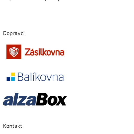
Owen Wilson
28
Denzel Washington
27
Dopravci
Elijah Wood
27
Helen Hunt
27
Jodie Foster
27
Karel Roden
27
Keanu Reeves
27
Michaela Kuklová
27
Tommy Lee Jones
27
Kontakt