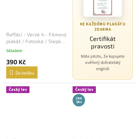
Morgan Freeman
45
George Clooney
44
KE KAŽDÉMU PLAKÁTU
ZDARMA
Rafťáci - Verze 4 - Filmový
Jean-Claude Van Damme
42
Certifikát
plakát / Fotoska / Slepka
pravosti
(cca A4)
Mel Gibson
42
Skladem
Máte jistotu, že kupujete
390 Kč
ověřený sběratelský
Eva Holubová
41
originál.
Do košíku
Matt Damon
41
Český lev
Český lev
Samuel L. Jackson
41
Jen
1ks
Antonio Banderas
40
Ivana Chýlková
40