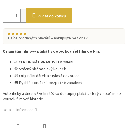
Přidat do košíku
★★★★★
Tisíce prodaných plakátů – nakupujte bez obav.
Originální filmový plakát z doby, kdy šel film do kin.
✅
CERTIFIKÁT PRAVOSTI
v balení
💎 Vzácný sběratelský kousek
🎁 Originální dárek a stylová dekorace
🚚 Rychlé doručení, bezpečně zabalený
Autentický a dnes už velmi těžko dostupný plakát, který v sobě nese
kousek filmové historie.
Detailní informace