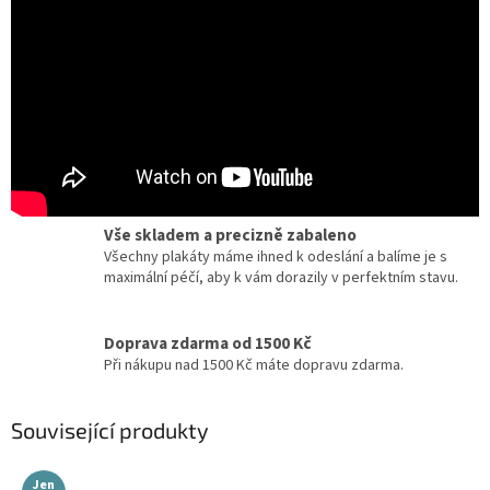
Certifikát pravosti
Chcete dobový originál z kina? Ke každému plakátu
dostanete zdarma certifikát, potvrzující originalitu.
Dárky pro milovníky filmu a umění
Zcela jedinečné a originální dárky pro milovníky
kinematografie a designu.
Vše skladem a precizně zabaleno
Všechny plakáty máme ihned k odeslání a balíme je s
maximální péčí, aby k vám dorazily v perfektním stavu.
Doprava zdarma od 1500 Kč
Při nákupu nad 1500 Kč máte dopravu zdarma.
Související produkty
Jen