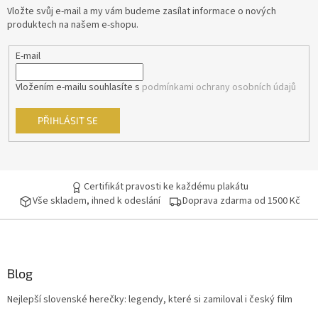
t
Vložte svůj e-mail a my vám budeme zasílat informace o nových
í
produktech na našem e-shopu.
E-mail
Vložením e-mailu souhlasíte s
podmínkami ochrany osobních údajů
PŘIHLÁSIT SE
Certifikát pravosti ke každému plakátu
Vše skladem, ihned k odeslání
Doprava zdarma od 1500 Kč
Blog
Nejlepší slovenské herečky: legendy, které si zamiloval i český film