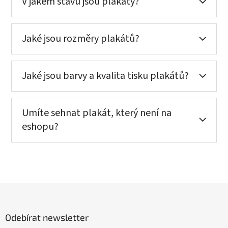
V jakém stavu jsou plakáty?
Jaké jsou rozměry plakátů?
Jaké jsou barvy a kvalita tisku plakátů?
Umíte sehnat plakát, který není na
eshopu?
Z
á
p
Odebírat newsletter
a