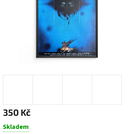
350 Kč
Měrná
Skladem
cena: