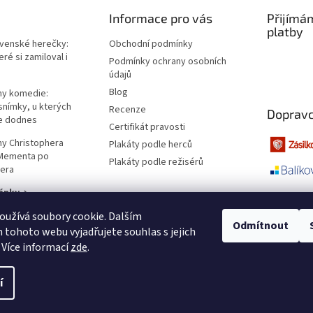
Informace pro vás
Přijímá
platby
ovenské herečky:
Obchodní podmínky
ré si zamiloval i
Podmínky ochrany osobních
údajů
Blog
lmy komedie:
snímky, u kterých
Recenze
Dopravc
e dodnes
Certifikát pravosti
lmy Christophera
Plakáty podle herců
 Mementa po
Plakáty podle režisérů
era
ánky →
užívá soubory cookie. Dalším
Odmítnout
tohoto webu vyjadřujete souhlas s jejich
 Více informací
zde
.
í