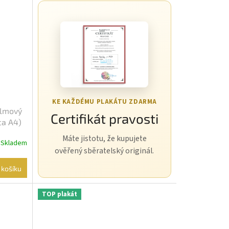
KE KAŽDÉMU PLAKÁTU ZDARMA
ilmový
Certifikát pravosti
ca A4)
Máte jistotu, že kupujete
Skladem
ověřený sběratelský originál.
 košíku
TOP plakát