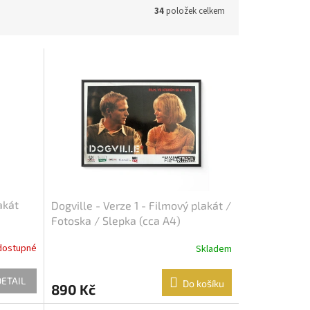
34
položek celkem
akát
Dogville - Verze 1 - Filmový plakát /
Fotoska / Slepka (cca A4)
dostupné
Skladem
DETAIL
Do košíku
890 Kč