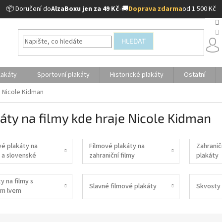
📦 Doručení do
AlzaBoxu jen za 49 Kč
•
🚚
Doprava zdarma
od 1 500 Kč
HLEDAT
lakáty
Sportovní plakáty
Historické plakáty
Ostatní
e Nicole Kidman
áty na filmy kde hraje Nicole Kidman
vé plakáty na
Filmové plakáty na
Zahranič
 a slovenské
zahraniční filmy
plakáty
y na filmy s
Slavné filmové plakáty
Skvosty 
m lvem