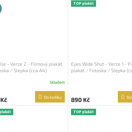
TOP plakát
lle - Verze 2 - Filmový plakát
Eyes Wide Shut - Verze 1 - F
oska / Slepka (cca A4)
plakát / Fotoska / Slepka (c
Skladem
Do košíku
Do
 Kč
890 Kč
plakát
TOP plakát