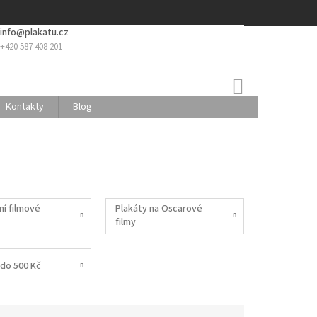
info@plakatu.cz
+420 587 408 201
NÁKUPNÍ
KOŠÍK
Kontakty
Blog
ní filmové
Plakáty na Oscarové
filmy
do 500 Kč