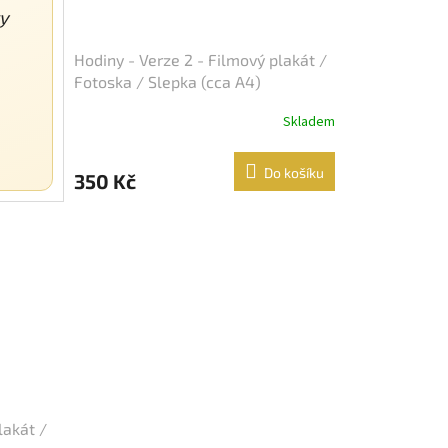
ty
Hodiny - Verze 2 - Filmový plakát /
Fotoska / Slepka (cca A4)
Skladem
Do košíku
350 Kč
lakát /