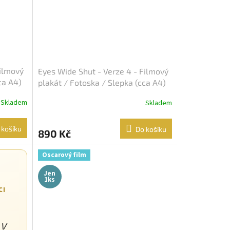
Filmový
Eyes Wide Shut - Verze 4 - Filmový
ca A4)
plakát / Fotoska / Slepka (cca A4)
Skladem
Skladem
 košíku
Do košíku
890 Kč
Oscarový film
Jen
1ks
CI
 V