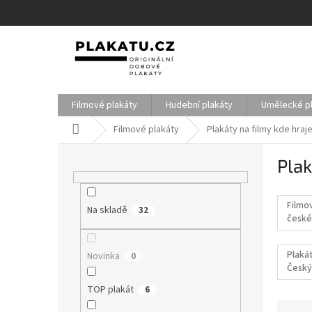
Přejít
na
obsah
Filmové plakáty
Hudební plakáty
Umělecké p
Domů
Filmové plakáty
Plakáty na filmy kde hraj
P
Plak
o
s
t
Filmo
Na skladě
r
32
české
a
filmy
n
Plakát
Novinka
0
n
Český
í
p
TOP plakát
6
a
Ř