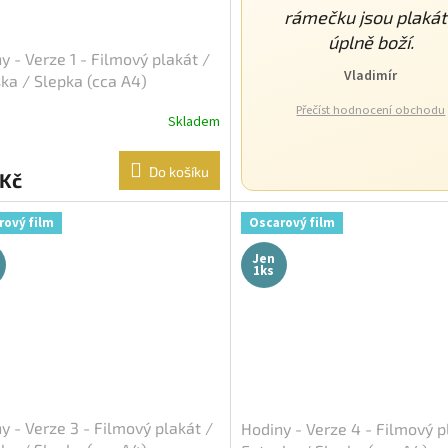
rámečku jsou plaká
úplně boží.
y - Verze 1 - Filmový plakát /
Vladimír
ka / Slepka (cca A4)
Přečíst hodnocení obchodu
Skladem
Do košíku
 Kč
rový film
Oscarový film
Jen
1ks
y - Verze 3 - Filmový plakát /
Hodiny - Verze 4 - Filmový p