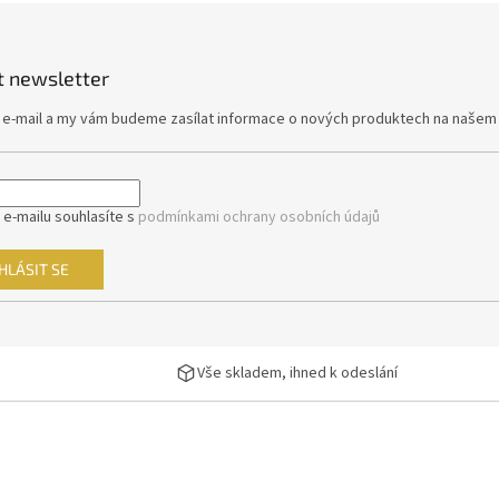
v
ý
p
i
t newsletter
s
u
j e-mail a my vám budeme zasílat informace o nových produktech na našem
 e-mailu souhlasíte s
podmínkami ochrany osobních údajů
HLÁSIT SE
Vše skladem, ihned k odeslání