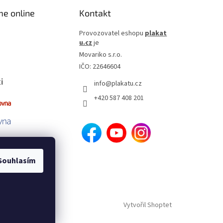
me online
Kontakt
Provozovatel eshopu
plakat
u.cz
je
Movariko s.r.o.
IČO: 22646604
i
info
@
plakatu.cz
+420 587 408 201
Souhlasím
Vytvořil Shoptet