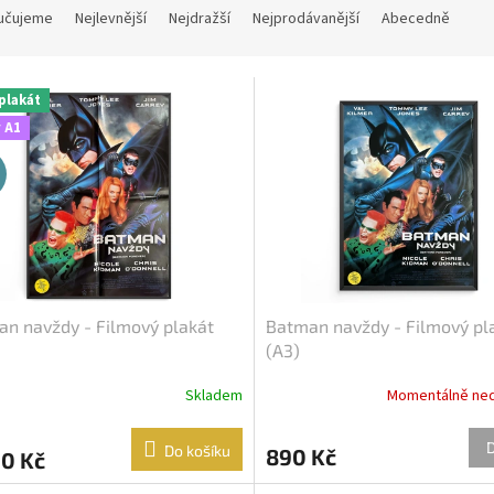
učujeme
Nejlevnější
Nejdražší
Nejprodávanější
Abecedně
plakát
 A1
n navždy - Filmový plakát
Batman navždy - Filmový pl
(A3)
Skladem
Momentálně ne
Do košíku
890 Kč
00 Kč