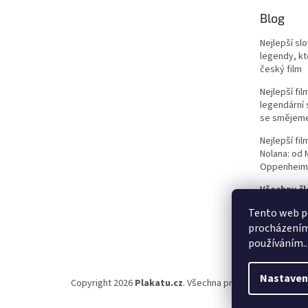
Ondřej Vetchý
33
Blog
Petr Nárožný
33
Nejlepší sl
legendy, kte
Stella Zázvorková
33
český film
Nejlepší fi
Vilma Cibulková
33
legendární 
se smějem
Dagmar Havlová
32
Nejlepší fi
Nolana: od
Drew Barrymore
32
Oppenheim
Všechny čl
Jack Nicholson
32
Tento web po
procházením 
Jiří Sovák
32
používáním..
Jiřina Bohdalová
32
Nastaven
Copyright 2026
Plakatu.cz
. Všechna práva vyhrazena.
Martin Růžek
32