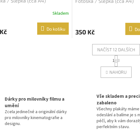
ka / Slepka (cca A4)
Fotoska / Slepka (cca A4)
Skladem
Do košíku
Do
 Kč
350 Kč
NAČÍST 12 DALŠÍCH
S
1
3
O
t
r
v
NAHORU
á
l
n
á
k
d
o
a
v
Vše skladem a prec
c
Dárky pro milovníky filmu a
á
zabaleno
í
umění
n
Všechny plakáty máme 
p
í
Zcela jedinečné a originální dárky
odeslání a balíme je s 
r
pro milovníky kinematografie a
péčí, aby k vám dorazil
v
designu.
perfektním stavu.
k
y