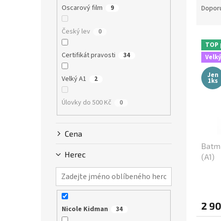
n
a
Oscarový film
9
Dopor
e
z
l
e
Český lev
0
V
n
TOP 
ý
í
Certifikát pravosti
34
Velký
p
p
i
r
Jen
Velký A1
2
1ks
s
o
p
d
Úlovky do 500 Kč
0
r
u
o
k
d
t
Cena
u
ů
Batma
k
Herec
(A1)
t
ů
2 9
Nicole Kidman
34