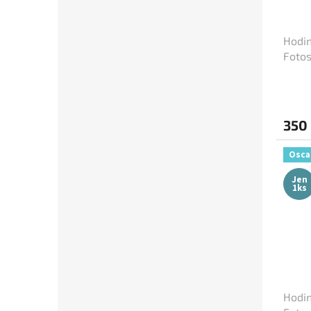
Jiří Krampol
48
Eddie Murphy
47
Hodin
Fotos
Josef Vinklář
47
Robert De Niro
47
350
Tom Cruise
47
Osca
Johnny Depp
46
Jen
1ks
Sandra Bullock
46
Wesley Snipes
46
Morgan Freeman
45
Hodin
George Clooney
44