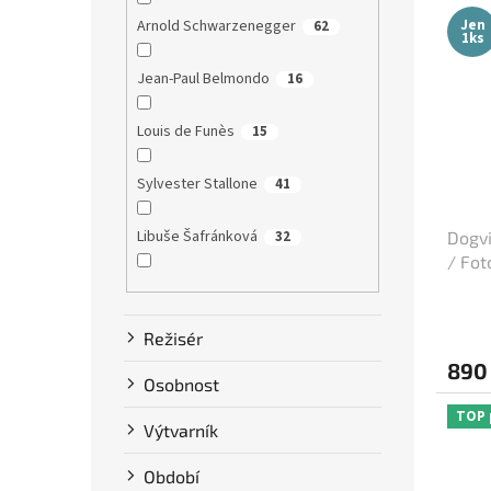
Jen
Arnold Schwarzenegger
62
1ks
Jean-Paul Belmondo
16
Louis de Funès
15
Sylvester Stallone
41
Libuše Šafránková
32
Dogvi
/ Fot
Dustin Hoffman
58
Režisér
Clint Eastwood
13
890
Osobnost
Bruce Willis
75
TOP 
Výtvarník
Steve McQueen
7
Období