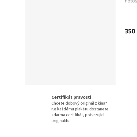
Fotos
Jean-Claude Van Damme
42
Mel Gibson
42
350
Eva Holubová
41
Matt Damon
41
Samuel L. Jackson
41
Antonio Banderas
40
Certifikát pravosti
Ivana Chýlková
40
Chcete dobový originál z kina?
Ke každému plakátu dostanete
Lukáš Vaculík
40
zdarma certifikát, potvrzující
originalitu.
Harrison Ford
39