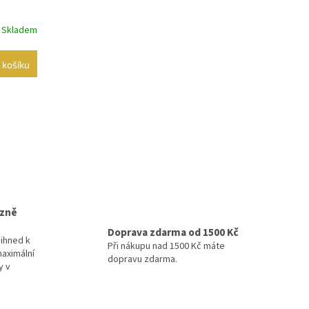
Skladem
 košíku
izně
Doprava zdarma od 1500 Kč
ihned k
Při nákupu nad 1500 Kč máte
maximální
dopravu zdarma.
y v