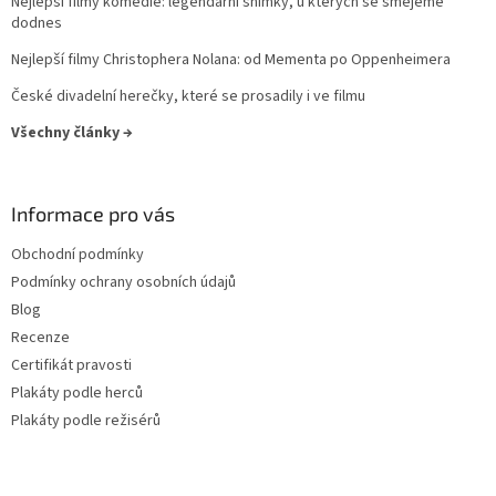
Nejlepší filmy komedie: legendární snímky, u kterých se smějeme
dodnes
Nejlepší filmy Christophera Nolana: od Mementa po Oppenheimera
České divadelní herečky, které se prosadily i ve filmu
Všechny články →
Informace pro vás
Obchodní podmínky
Podmínky ochrany osobních údajů
Blog
Recenze
Certifikát pravosti
Plakáty podle herců
Plakáty podle režisérů