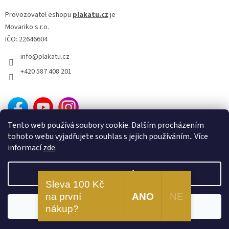
Provozovatel eshopu
plakatu.cz
je
Movariko s.r.o.
IČO: 22646604
info
@
plakatu.cz
+420 587 408 201
Tento web používá soubory cookie. Dalším procházením
tohoto webu vyjadřujete souhlas s jejich používáním.. Více
informací
zde
.
Nastavení
Vytvořil Shoptet
Sleva 100 Kč
na první
ANO
NE
Odmítnout
Souhlasím
Copyright 2026
Plakatu.cz
. Všechna práva vyhrazena.
nákup?