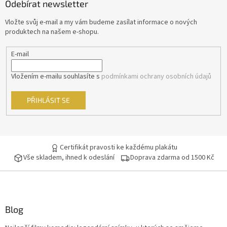
Odebírat newsletter
a
t
Vložte svůj e-mail a my vám budeme zasílat informace o nových
í
produktech na našem e-shopu.
E-mail
Vložením e-mailu souhlasíte s
podmínkami ochrany osobních údajů
PŘIHLÁSIT SE
Certifikát pravosti ke každému plakátu
Vše skladem, ihned k odeslání
Doprava zdarma od 1500 Kč
Blog