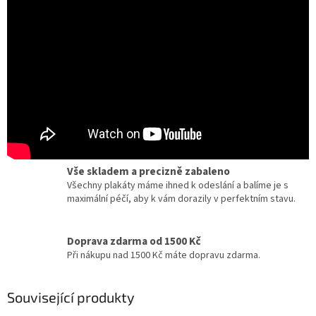
Certifikát pravosti
Chcete dobový originál z kina? Ke každému plakátu
dostanete zdarma certifikát, potvrzující originalitu.
Dárky pro milovníky filmu a umění
Zcela jedinečné a originální dárky pro milovníky
kinematografie a designu.
Vše skladem a precizně zabaleno
Všechny plakáty máme ihned k odeslání a balíme je s
maximální péčí, aby k vám dorazily v perfektním stavu.
Doprava zdarma od 1500 Kč
Při nákupu nad 1500 Kč máte dopravu zdarma.
Související produkty