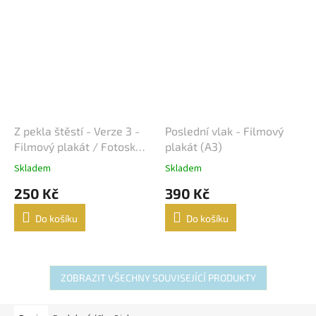
Z pekla štěstí - Verze 3 -
Poslední vlak - Filmový
Filmový plakát / Fotoska /
plakát (A3)
Slepka (cca A4)
Skladem
Skladem
250 Kč
390 Kč
Do košíku
Do košíku
ZOBRAZIT VŠECHNY SOUVISEJÍCÍ PRODUKTY