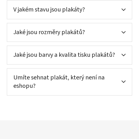
V jakém stavu jsou plakáty?
Jaké jsou rozměry plakátů?
Jaké jsou barvy a kvalita tisku plakátů?
Umíte sehnat plakát, který není na
eshopu?
Z
á
p