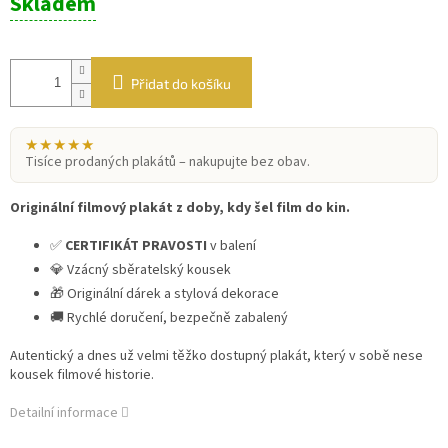
Skladem
cena:
Přidat do košíku
★★★★★
Tisíce prodaných plakátů – nakupujte bez obav.
Originální filmový plakát z doby, kdy šel film do kin.
✅
CERTIFIKÁT PRAVOSTI
v balení
💎 Vzácný sběratelský kousek
🎁 Originální dárek a stylová dekorace
🚚 Rychlé doručení, bezpečně zabalený
Autentický a dnes už velmi těžko dostupný plakát, který v sobě nese
kousek filmové historie.
Detailní informace