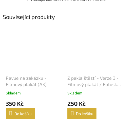
Související produkty
Revue na zakázku -
Z pekla štěstí - Verze 3 -
Filmový plakát (A3)
Filmový plakát / Fotoska /
Slepka (cca A4)
Skladem
Skladem
350 Kč
250 Kč
Do košíku
Do košíku