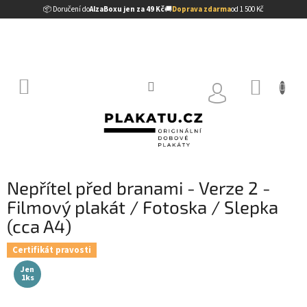
Přejít
📦 Doručení do
AlzaBoxu jen za 49 Kč
🚚
Doprava zdarma
od 1 500 Kč
na
obsah
NÁKUP
KOŠÍK
Nepřítel před branami - Verze 2 -
Filmový plakát / Fotoska / Slepka
(cca A4)
Certifikát pravosti
Jen
1ks