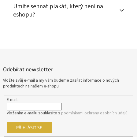
Umíte sehnat plakát, který není na
eshopu?
Z
á
p
Odebírat newsletter
a
t
Vložte svůj e-mail a my vám budeme zasílat informace o nových
í
produktech na našem e-shopu.
E-mail
Vložením e-mailu souhlasíte s
podmínkami ochrany osobních údajů
PŘIHLÁSIT SE