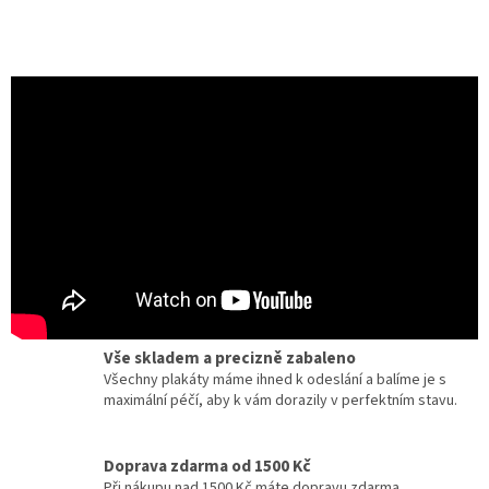
Certifikát pravosti
Chcete dobový originál z kina? Ke každému plakátu
dostanete zdarma certifikát, potvrzující originalitu.
Dárky pro milovníky filmu a umění
Zcela jedinečné a originální dárky pro milovníky
kinematografie a designu.
Vše skladem a precizně zabaleno
Všechny plakáty máme ihned k odeslání a balíme je s
maximální péčí, aby k vám dorazily v perfektním stavu.
Doprava zdarma od 1500 Kč
Při nákupu nad 1500 Kč máte dopravu zdarma.