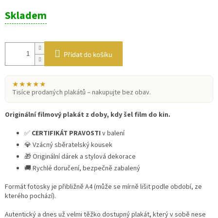
Měrná
Skladem
cena:
Přidat do košíku
★★★★★
Tisíce prodaných plakátů – nakupujte bez obav.
Originální filmový plakát z doby, kdy šel film do kin.
✅
CERTIFIKÁT PRAVOSTI
v balení
💎 Vzácný sběratelský kousek
🎁 Originální dárek a stylová dekorace
🚚 Rychlé doručení, bezpečně zabalený
Formát fotosky je přibližně A4 (může se mírně lišit podle období, ze
kterého pochází).
Autentický a dnes už velmi těžko dostupný plakát, který v sobě nese