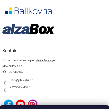
Kontakt
Provozovatel eshopu
plakatu.cz
je
Movariko s.r.o.
IČO: 22646604
info
@
plakatu.cz
+420 587 408 201