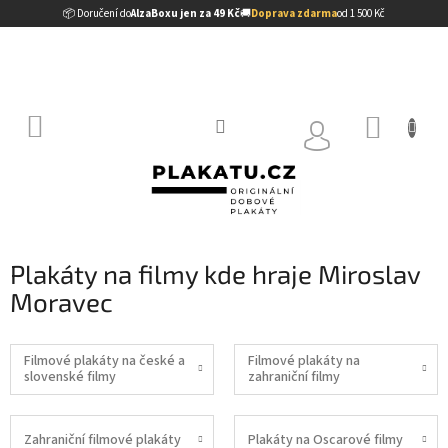
Přejít
📦 Doručení do
AlzaBoxu jen za 49 Kč
🚚
Doprava zdarma
od 1 500 Kč
na
obsah
NÁKUP
KOŠÍK
Plakáty na filmy kde hraje Miroslav
Moravec
Filmové plakáty na české a
Filmové plakáty na
slovenské filmy
zahraniční filmy
Zahraniční filmové plakáty
Plakáty na Oscarové filmy