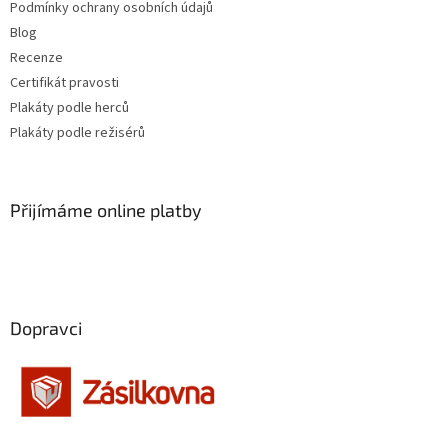
Jennifer Lopez
30
Podmínky ochrany osobních údajů
Blog
Jiří Macháček
30
Recenze
Certifikát pravosti
Meg Ryan
30
Plakáty podle herců
Plakáty podle režisérů
Meryl Streep
30
Cate Blanchett
29
Přijímáme online platby
Gwyneth Paltrow
29
Jiří Lábus
29
Dopravci
Josef Somr
29
Jude Law
29
Kevin Bacon
29