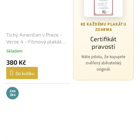
Morgan Freeman
45
George Clooney
44
KE KAŽDÉMU PLAKÁTU
ZDARMA
Tichý Američan v Praze -
Jean-Claude Van Damme
42
Certifikát
Verze 4 - Filmový plakát /
pravosti
Fotoska / Slepka (cca A4)
Mel Gibson
42
Skladem
Máte jistotu, že kupujete
380 Kč
ověřený sběratelský
Eva Holubová
41
originál.
Do košíku
Matt Damon
41
Jen
1ks
Samuel L. Jackson
41
Antonio Banderas
40
Ivana Chýlková
40