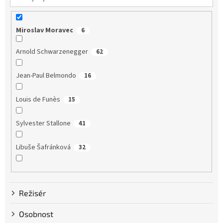
Miroslav Moravec
6
Arnold Schwarzenegger
62
Jean-Paul Belmondo
16
Louis de Funès
15
Sylvester Stallone
41
Libuše Šafránková
32
Dustin Hoffman
58
Režisér
Clint Eastwood
13
Osobnost
Bruce Willis
75