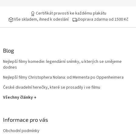
Jiří Sovák
32
Certifikát pravosti ke každému plakátu
Vše skladem, ihned k odeslání
Doprava zdarma od 1500 Kč
Jiřina Bohdalová
32
Martin Růžek
32
Václav Vydra nejml.
32
Blog
Nejlepší filmy komedie: legendární snímky, u kterých se smějeme
Ben Affleck
31
dodnes
Nejlepší filmy Christophera Nolana: od Mementa po Oppenheimera
Charlie Sheen
31
České divadelní herečky, které se prosadily i ve filmu
Jana Brejchová
31
Všechny články →
Leonardo DiCaprio
31
Informace pro vás
Miloš Kopecký
31
Obchodní podmínky