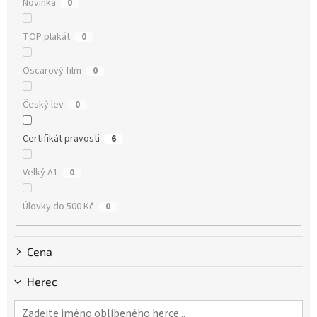
Novinka
0
t
ů
TOP plakát
0
Oscarový film
0
Český lev
0
Certifikát pravosti
6
Velký A1
0
Úlovky do 500 Kč
0
Cena
Herec