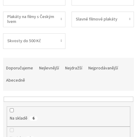
Plakáty na filmy s Českým
Slavné filmové plakáty
lvem
Skvosty do 500 Kč
Ř
a
Doporučujeme
Nejlevnější
Nejdražší
Nejprodávanější
z
e
Abecedně
n
í
p
r
o
Na skladě
6
d
u
k