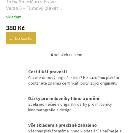
Lukáš Vaculík
40
Tichý Američan v Praze -
Verze 5 - Filmový plakát /
Harrison Ford
Fotoska / Slepka (cca A4)
39
Skladem
380 Kč
Jaroslav Dušek
39
Do košíku
Aňa Geislerová
38
6
položek celkem
O
Julianne Moore
38
v
l
Hugh Grant
Certifikát pravosti
36
á
Chcete dobový originál z kina? Ke každému plakátu
d
dostanete zdarma certifikát, potvrzující originalitu.
a
Catherine Zeta-Jones
35
c
í
Dárky pro milovníky filmu a umění
Tom Hanks
35
p
Zcela jedinečné a originální dárky pro milovníky
r
kinematografie a designu.
v
Uma Thurman
35
k
y
Vše skladem a precizně zabaleno
Nicole Kidman
34
v
Všechny plakáty máme ihned k odeslání a balíme je s