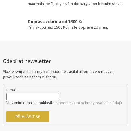
ý
maximální péčí, aby k vám dorazily v perfektním stavu.
p
Sean Connery
34
i
s
Doprava zdarma od 1500 Kč
Ivan Trojan
33
u
Při nákupu nad 1500 Kč máte dopravu zdarma.
Ondřej Vetchý
33
Z
á
Petr Nárožný
33
p
Odebírat newsletter
a
Stella Zázvorková
33
t
Vložte svůj e-mail a my vám budeme zasílat informace o nových
í
produktech na našem e-shopu.
Vilma Cibulková
33
E-mail
Dagmar Havlová
32
Vložením e-mailu souhlasíte s
podmínkami ochrany osobních údajů
Drew Barrymore
32
PŘIHLÁSIT SE
Jack Nicholson
32