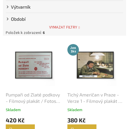
Výtvarník
Steve McQueen
7
Období
Bolek Polívka
68
VYMAZAT FILTRY
Položek k zobrazení:
6
Iva Janžurová
76
V
Jen
ý
1ks
Julia Roberts
69
p
i
s
Jiří Bartoška
59
p
r
Miroslav Donutil
56
o
d
Pumpaři od Zlaté podkovy
Tichý Američan v Praze -
Nicolas Cage
55
u
- Filmový plakát / Fotoska
Verze 1 - Filmový plakát /
k
/ Slepka (cca A4)
Fotoska / Slepka (cca A4)
Skladem
Skladem
Vlastimil Brodský
51
t
420 Kč
380 Kč
ů
Brad Pitt
48