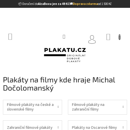
Přejít
📦 Doručení do
AlzaBoxu jen za 49 Kč
🚚
Doprava zdarma
od 1 500 Kč
na
obsah
NÁKUP
KOŠÍK
Plakáty na filmy kde hraje Michal
Dočolomanský
Filmové plakáty na české a
Filmové plakáty na
slovenské filmy
zahraniční filmy
Zahraniční filmové plakáty
Plakáty na Oscarové filmy