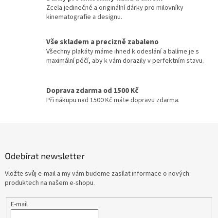
Jennifer Lopez
30
p
Zcela jedinečné a originální dárky pro milovníky
r
kinematografie a designu.
v
Jiří Macháček
30
k
y
Vše skladem a precizně zabaleno
Meg Ryan
30
v
Všechny plakáty máme ihned k odeslání a balíme je s
ý
maximální péčí, aby k vám dorazily v perfektním stavu.
p
Meryl Streep
30
i
s
Doprava zdarma od 1500 Kč
Cate Blanchett
29
u
Při nákupu nad 1500 Kč máte dopravu zdarma.
Gwyneth Paltrow
29
Z
á
Jiří Lábus
29
p
Odebírat newsletter
a
Josef Somr
29
t
Vložte svůj e-mail a my vám budeme zasílat informace o nových
í
produktech na našem e-shopu.
Jude Law
29
E-mail
Kevin Bacon
29