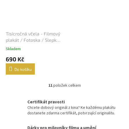
Jiří Sovák
32
Jiřina Bohdalová
32
Martin Růžek
32
Tisícročná včela - Filmový
plakát / Fotoska / Slepka
Václav Vydra nejml.
(cca A4)
32
Skladem
690 Kč
Ben Affleck
31
Do košíku
Charlie Sheen
31
11
položek celkem
O
Jana Brejchová
31
v
l
Leonardo DiCaprio
Certifikát pravosti
31
á
Chcete dobový originál z kina? Ke každému plakátu
d
dostanete zdarma certifikát, potvrzující originalitu.
a
Miloš Kopecký
31
c
í
Dárky pro milovníky filmu a umění