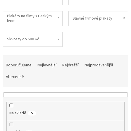
Plakáty na filmy s Českým
Slavné filmové plakáty
lvem
Skvosty do 500 Kč
Ř
a
Doporučujeme
Nejlevnější
Nejdražší
Nejprodávanější
z
e
Abecedně
n
í
p
r
o
Na skladě
5
d
u
k