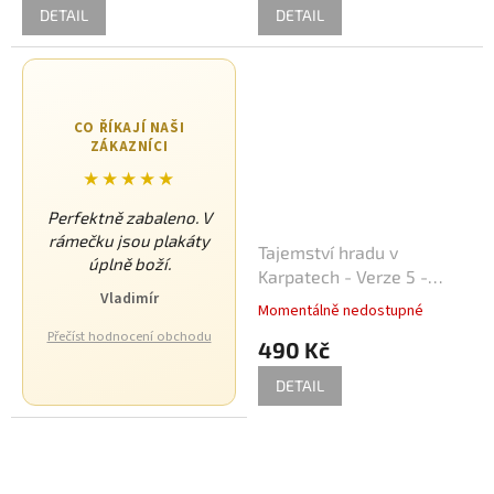
DETAIL
DETAIL
Sean Connery
34
Ivan Trojan
33
CO ŘÍKAJÍ NAŠI
Ondřej Vetchý
33
ZÁKAZNÍCI
★★★★★
Petr Nárožný
33
Perfektně zabaleno. V
rámečku jsou plakáty
Stella Zázvorková
33
Tajemství hradu v
úplně boží.
Karpatech - Verze 5 -
Vladimír
Vilma Cibulková
Filmový plakát / Fotoska /
33
Momentálně nedostupné
Slepka (cca A4)
Přečíst hodnocení obchodu
490 Kč
Dagmar Havlová
32
DETAIL
Drew Barrymore
32
Jack Nicholson
32