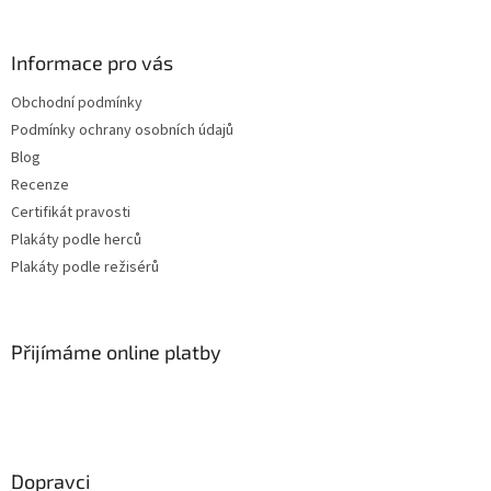
Owen Wilson
28
Informace pro vás
Denzel Washington
27
Obchodní podmínky
Elijah Wood
27
Podmínky ochrany osobních údajů
Blog
Helen Hunt
27
Recenze
Certifikát pravosti
Jodie Foster
27
Plakáty podle herců
Plakáty podle režisérů
Karel Roden
27
Keanu Reeves
27
Přijímáme online platby
Michaela Kuklová
27
Tommy Lee Jones
27
Dopravci