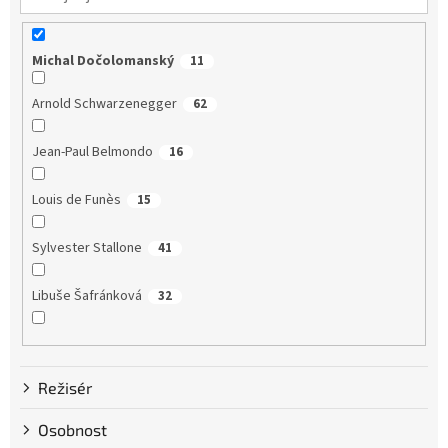
Michal Dočolomanský
11
Arnold Schwarzenegger
62
Jean-Paul Belmondo
16
Louis de Funès
15
Sylvester Stallone
41
Libuše Šafránková
32
Dustin Hoffman
58
Režisér
Clint Eastwood
13
Osobnost
Bruce Willis
75