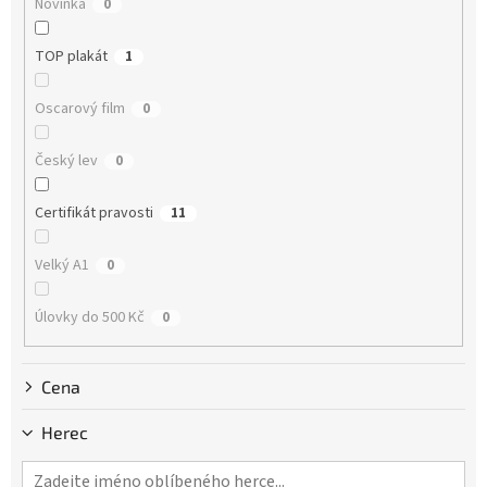
Novinka
0
t
ů
TOP plakát
1
Oscarový film
0
Český lev
0
Certifikát pravosti
11
Velký A1
0
Úlovky do 500 Kč
0
Cena
Herec