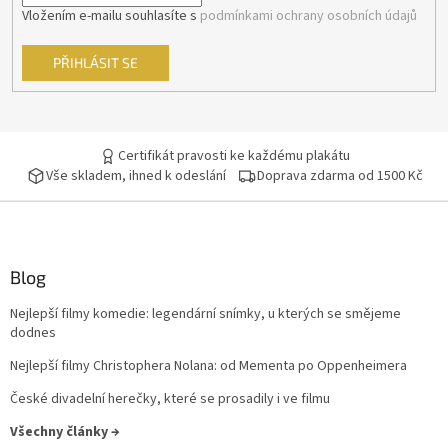
Vložením e-mailu souhlasíte s
podmínkami ochrany osobních údajů
Kevin Costner
29
PŘIHLÁSIT SE
Pavel Zedníček
29
Richard Gere
29
Certifikát pravosti ke každému plakátu
Vše skladem, ihned k odeslání
Doprava zdarma od 1500 Kč
Robin Williams
29
Anthony Hopkins
28
Geoffrey Rush
28
Blog
Nejlepší filmy komedie: legendární snímky, u kterých se smějeme
Jan Tříska
28
dodnes
Nejlepší filmy Christophera Nolana: od Mementa po Oppenheimera
Kevin Spacey
28
České divadelní herečky, které se prosadily i ve filmu
Tomáš Hanák
28
Všechny články →