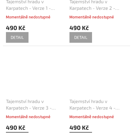
Lukáš Vaculík
40
Tajemství hradu v
Tajemství hradu v
Karpatech - Verze 1 -
Karpatech - Verze 2 -
Harrison Ford
Filmový plakát / Fotoska /
Filmový plakát / Fotoska /
39
Momentálně nedostupné
Momentálně nedostupné
Slepka (cca A4)
Slepka (cca A4)
490 Kč
490 Kč
Jaroslav Dušek
39
DETAIL
DETAIL
Aňa Geislerová
38
Julianne Moore
38
Hugh Grant
36
Catherine Zeta-Jones
35
Tom Hanks
35
Tajemství hradu v
Tajemství hradu v
Karpatech - Verze 3 -
Karpatech - Verze 4 -
Uma Thurman
Filmový plakát / Fotoska /
Filmový plakát / Fotoska /
35
Momentálně nedostupné
Momentálně nedostupné
Slepka (cca A4)
Slepka (cca A4)
490 Kč
490 Kč
Nicole Kidman
34