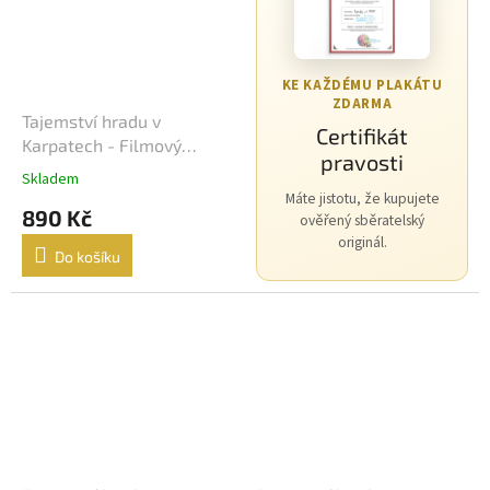
Morgan Freeman
45
George Clooney
44
KE KAŽDÉMU PLAKÁTU
ZDARMA
Tajemství hradu v
Jean-Claude Van Damme
42
Certifikát
Karpatech - Filmový
pravosti
plakát / Fotoska / Slepka
Mel Gibson
42
Skladem
(cca A4)
Máte jistotu, že kupujete
890 Kč
ověřený sběratelský
Eva Holubová
41
originál.
Do košíku
Matt Damon
41
Samuel L. Jackson
41
Antonio Banderas
40
Ivana Chýlková
40