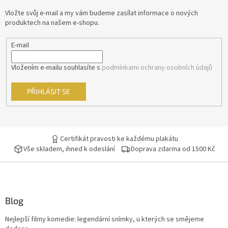
t
Vložte svůj e-mail a my vám budeme zasílat informace o nových
Kevin Costner
29
í
produktech na našem e-shopu.
Pavel Zedníček
29
E-mail
Richard Gere
29
Vložením e-mailu souhlasíte s
podmínkami ochrany osobních údajů
Robin Williams
29
PŘIHLÁSIT SE
Anthony Hopkins
28
Geoffrey Rush
Certifikát pravosti ke každému plakátu
28
Vše skladem, ihned k odeslání
Doprava zdarma od 1500 Kč
Jan Tříska
28
Kevin Spacey
28
Blog
Tomáš Hanák
28
Nejlepší filmy komedie: legendární snímky, u kterých se smějeme