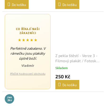
Do košíku
Do košíku
Sean Connery
34
Ivan Trojan
33
CO ŘÍKAJÍ NAŠI
Ondřej Vetchý
33
ZÁKAZNÍCI
★★★★★
Petr Nárožný
33
Perfektně zabaleno. V
Stella Zázvorková
33
rámečku jsou plakáty
Z pekla štěstí - Verze 3 -
úplně boží.
Filmový plakát / Fotoska /
Vilma Cibulková
33
Vladimír
Slepka (cca A4)
Skladem
Přečíst hodnocení obchodu
Dagmar Havlová
250 Kč
32
Do košíku
Drew Barrymore
32
Jen
Jack Nicholson
32
1ks