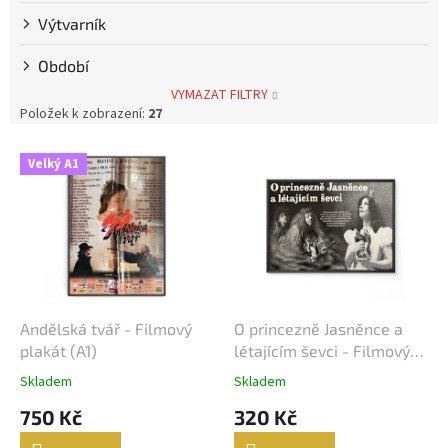
Výtvarník
Steve McQueen
7
Období
Bolek Polívka
68
VYMAZAT FILTRY
Položek k zobrazení:
27
Iva Janžurová
76
V
Velký A1
ý
Julia Roberts
69
p
i
s
Jiří Bartoška
59
p
r
Miroslav Donutil
56
o
d
Andělská tvář - Filmový
O princezně Jasněnce a
Nicolas Cage
55
u
plakát (A1)
létajícím ševci - Filmový
k
plakát / Fotoska / Slepka
Skladem
Skladem
Vlastimil Brodský
51
t
(cca A4)
750 Kč
320 Kč
ů
Brad Pitt
48