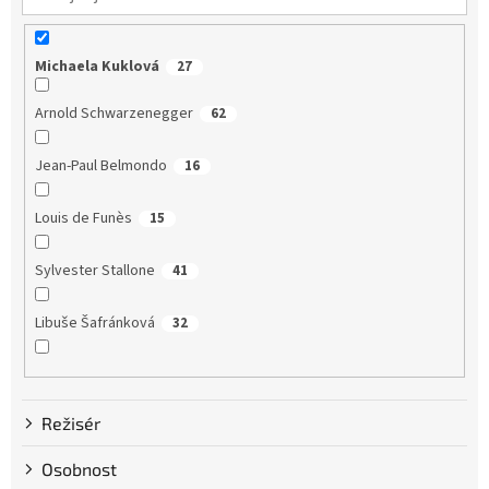
Michaela Kuklová
27
Arnold Schwarzenegger
62
Jean-Paul Belmondo
16
Louis de Funès
15
Sylvester Stallone
41
Libuše Šafránková
32
Dustin Hoffman
58
Režisér
Clint Eastwood
13
Osobnost
Bruce Willis
75