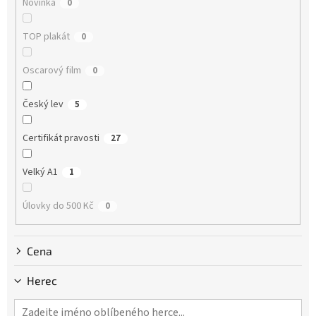
Novinka
0
t
ů
TOP plakát
0
Oscarový film
0
Český lev
5
Certifikát pravosti
27
Velký A1
1
Úlovky do 500 Kč
0
Cena
Herec