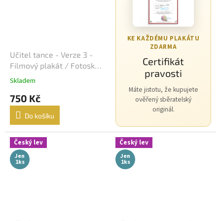
Morgan Freeman
45
George Clooney
44
KE KAŽDÉMU PLAKÁTU
ZDARMA
Učitel tance - Verze 3 -
Jean-Claude Van Damme
42
Certifikát
Filmový plakát / Fotoska /
pravosti
Slepka (cca A4)
Mel Gibson
42
Skladem
Máte jistotu, že kupujete
750 Kč
ověřený sběratelský
Eva Holubová
41
originál.
Do košíku
Matt Damon
41
Český lev
Český lev
Samuel L. Jackson
41
Jen
Jen
1ks
1ks
Antonio Banderas
40
Ivana Chýlková
40