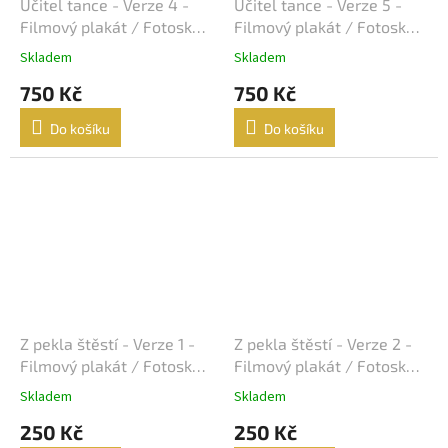
Lukáš Vaculík
40
Učitel tance - Verze 4 -
Učitel tance - Verze 5 -
Filmový plakát / Fotoska /
Filmový plakát / Fotoska /
Harrison Ford
Slepka (cca A4)
Slepka (cca A4)
39
Skladem
Skladem
750 Kč
750 Kč
Jaroslav Dušek
39
Do košíku
Do košíku
Aňa Geislerová
38
Julianne Moore
38
Hugh Grant
36
Catherine Zeta-Jones
35
Tom Hanks
35
Z pekla štěstí - Verze 1 -
Z pekla štěstí - Verze 2 -
Filmový plakát / Fotoska /
Filmový plakát / Fotoska /
Uma Thurman
35
Slepka (cca A4)
Slepka (cca A4)
Skladem
Skladem
250 Kč
250 Kč
Nicole Kidman
34