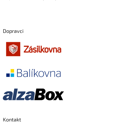
Edward Norton
26
Emília Vášáryová
26
Jiří Langmajer
26
Dopravci
Martin Dejdar
26
Robert Redford
26
Angelina Jolie
25
Ewan McGregor
25
Jim Carrey
25
Adolf Filip
25
Kontakt
Karel Gott
24