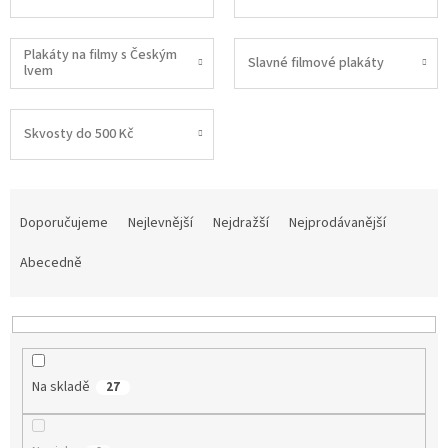
Plakáty na filmy s Českým
Slavné filmové plakáty
lvem
Skvosty do 500 Kč
Ř
a
Doporučujeme
Nejlevnější
Nejdražší
Nejprodávanější
z
e
Abecedně
n
í
p
r
o
Na skladě
27
d
u
k