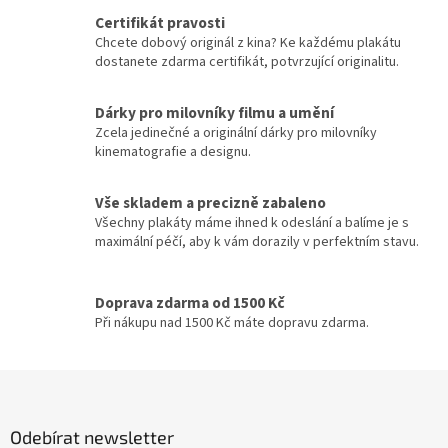
Jennifer Lopez
30
v
a
Certifikát pravosti
á
c
Chcete dobový originál z kina? Ke každému plakátu
n
Jiří Macháček
30
í
dostanete zdarma certifikát, potvrzující originalitu.
í
p
r
Meg Ryan
30
v
Dárky pro milovníky filmu a umění
k
Zcela jedinečné a originální dárky pro milovníky
Meryl Streep
30
y
kinematografie a designu.
v
ý
Cate Blanchett
29
Vše skladem a precizně zabaleno
p
Všechny plakáty máme ihned k odeslání a balíme je s
i
Gwyneth Paltrow
29
maximální péčí, aby k vám dorazily v perfektním stavu.
s
u
Jiří Lábus
29
Doprava zdarma od 1500 Kč
Při nákupu nad 1500 Kč máte dopravu zdarma.
Josef Somr
29
Z
Jude Law
29
á
p
Kevin Bacon
29
Odebírat newsletter
a