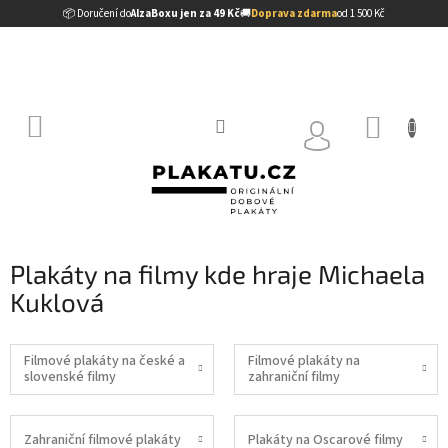
Přejít
📦 Doručení do
AlzaBoxu jen za 49 Kč
🚚
Doprava zdarma
od 1 500 Kč
na
obsah
NÁKUP
KOŠÍK
Plakáty na filmy kde hraje Michaela
Kuklová
Filmové plakáty na české a
Filmové plakáty na
slovenské filmy
zahraniční filmy
Zahraniční filmové plakáty
Plakáty na Oscarové filmy