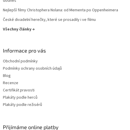
dodnes
Owen Wilson
28
Nejlepší filmy Christophera Nolana: od Mementa po Oppenheimera
Denzel Washington
27
České divadelní herečky, které se prosadily i ve filmu
Všechny články →
Elijah Wood
27
Helen Hunt
27
Informace pro vás
Jodie Foster
27
Obchodní podmínky
Podmínky ochrany osobních údajů
Karel Roden
27
Blog
Recenze
Keanu Reeves
27
Certifikát pravosti
Plakáty podle herců
Tommy Lee Jones
27
Plakáty podle režisérů
Ben Stiller
26
Přijímáme online platby