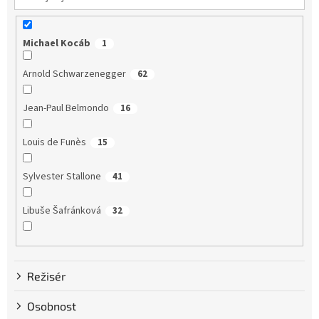
Michael Kocáb
1
Arnold Schwarzenegger
62
Jean-Paul Belmondo
16
Louis de Funès
15
Sylvester Stallone
41
Libuše Šafránková
32
Dustin Hoffman
58
Režisér
Clint Eastwood
13
Osobnost
Bruce Willis
75