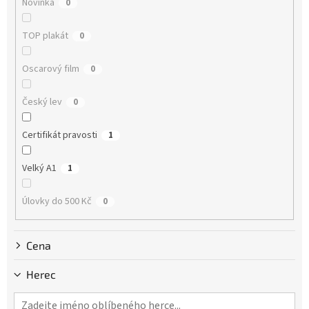
Novinka
0
t
ů
TOP plakát
0
Oscarový film
0
Český lev
0
Certifikát pravosti
1
Velký A1
1
Úlovky do 500 Kč
0
Cena
Herec