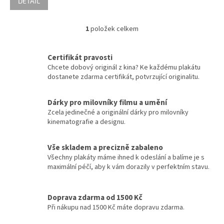
DETAIL
Vladimír Menšík
48
1
položek celkem
O
Jiří Krampol
48
v
l
Certifikát pravosti
á
Eddie Murphy
47
Chcete dobový originál z kina? Ke každému plakátu
d
dostanete zdarma certifikát, potvrzující originalitu.
a
Josef Vinklář
47
c
í
Dárky pro milovníky filmu a umění
p
Robert De Niro
Zcela jedinečné a originální dárky pro milovníky
47
r
kinematografie a designu.
v
Tom Cruise
47
k
y
Vše skladem a precizně zabaleno
v
Všechny plakáty máme ihned k odeslání a balíme je s
Johnny Depp
46
ý
maximální péčí, aby k vám dorazily v perfektním stavu.
p
Sandra Bullock
i
46
s
Doprava zdarma od 1500 Kč
u
Při nákupu nad 1500 Kč máte dopravu zdarma.
Wesley Snipes
46