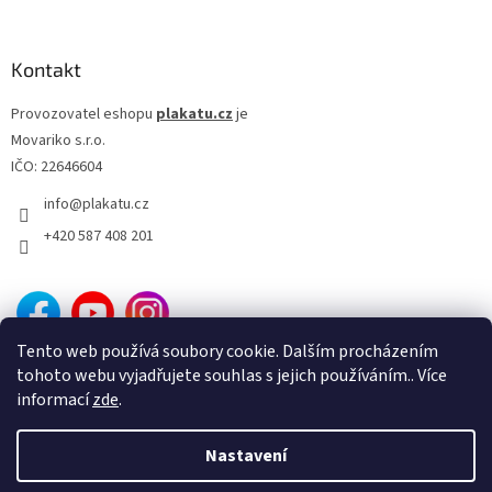
Jiří Sovák
32
Kontakt
Jiřina Bohdalová
32
Provozovatel eshopu
plakatu.cz
je
Martin Růžek
32
Movariko s.r.o.
IČO: 22646604
Václav Vydra nejml.
32
info
@
plakatu.cz
Ben Affleck
31
+420 587 408 201
Charlie Sheen
31
Jana Brejchová
31
Tento web používá soubory cookie. Dalším procházením
tohoto webu vyjadřujete souhlas s jejich používáním.. Více
Leonardo DiCaprio
31
informací
zde
.
Miloš Kopecký
31
Nastavení
Vytvořil Shoptet