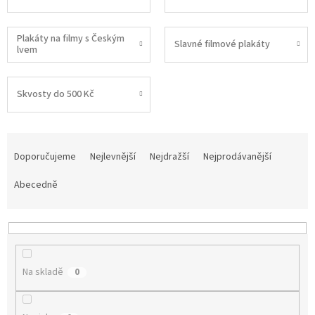
Plakáty na filmy s Českým
Slavné filmové plakáty
lvem
Skvosty do 500 Kč
Ř
a
Doporučujeme
Nejlevnější
Nejdražší
Nejprodávanější
z
e
Abecedně
n
í
p
r
o
Na skladě
0
d
u
k