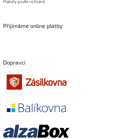
Plakáty podle režisérů
Sean Connery
34
Ivan Trojan
Přijímáme online platby
33
Ondřej Vetchý
33
Petr Nárožný
33
Dopravci
Stella Zázvorková
33
Vilma Cibulková
33
Dagmar Havlová
32
Drew Barrymore
32
Jack Nicholson
32