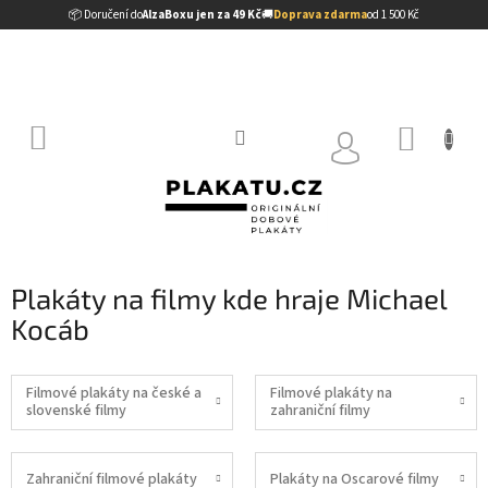
Přejít
📦 Doručení do
AlzaBoxu jen za 49 Kč
🚚
Doprava zdarma
od 1 500 Kč
na
obsah
NÁKUP
KOŠÍK
Plakáty na filmy kde hraje Michael
Kocáb
Filmové plakáty na české a
Filmové plakáty na
slovenské filmy
zahraniční filmy
Zahraniční filmové plakáty
Plakáty na Oscarové filmy