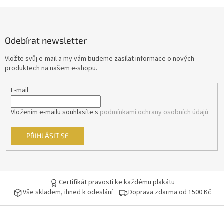
Morgan Freeman
45
Z
á
George Clooney
44
p
Odebírat newsletter
a
t
Jean-Claude Van Damme
42
Vložte svůj e-mail a my vám budeme zasílat informace o nových
í
produktech na našem e-shopu.
Mel Gibson
42
E-mail
Eva Holubová
41
Vložením e-mailu souhlasíte s
podmínkami ochrany osobních údajů
Matt Damon
41
PŘIHLÁSIT SE
Samuel L. Jackson
41
Antonio Banderas
40
Certifikát pravosti ke každému plakátu
Vše skladem, ihned k odeslání
Doprava zdarma od 1500 Kč
Ivana Chýlková
40