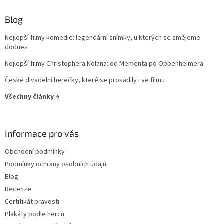
Lukáš Vaculík
40
Blog
Harrison Ford
39
Nejlepší filmy komedie: legendární snímky, u kterých se smějeme
dodnes
Jaroslav Dušek
39
Nejlepší filmy Christophera Nolana: od Mementa po Oppenheimera
Aňa Geislerová
38
České divadelní herečky, které se prosadily i ve filmu
Julianne Moore
Všechny články →
38
Hugh Grant
36
Informace pro vás
Catherine Zeta-Jones
35
Obchodní podmínky
Podmínky ochrany osobních údajů
Tom Hanks
35
Blog
Recenze
Uma Thurman
35
Certifikát pravosti
Plakáty podle herců
Nicole Kidman
34