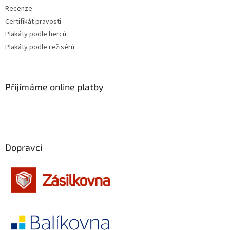
Recenze
Barry Levinson
16
Certifikát pravosti
Jaromil Jireš
15
Plakáty podle herců
Plakáty podle režisérů
Vladimír Drha
15
Jonathan Kaplan
15
Přijímáme online platby
Andrew Davis
15
Andy Tennant
14
Dopravci
Robert Rodriguez
14
Roman Polanski
14
Edward Zwick
14