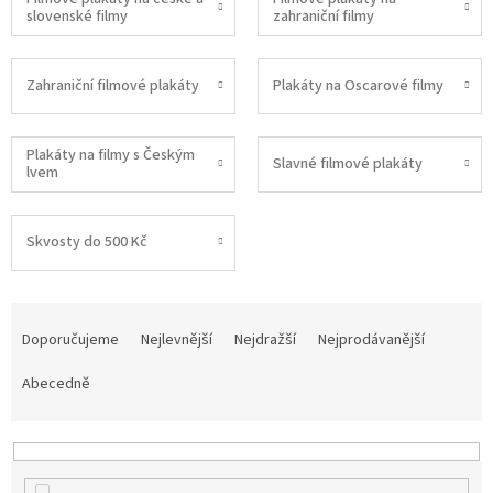
slovenské filmy
zahraniční filmy
Zahraniční filmové plakáty
Plakáty na Oscarové filmy
Plakáty na filmy s Českým
Slavné filmové plakáty
lvem
Skvosty do 500 Kč
Ř
a
Doporučujeme
Nejlevnější
Nejdražší
Nejprodávanější
z
e
Abecedně
n
í
p
r