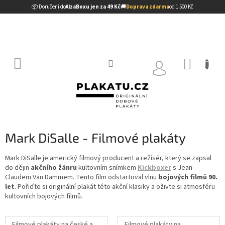
Přejít
📦 Doručení do
AlzaBoxu jen za 49 Kč
🚚
Doprava zdarma
od 1 500 Kč
na
obsah
NÁKUP
KOŠÍK
Mark DiSalle - Filmové plakáty
Mark DiSalle je americký filmový producent a režisér, který se zapsal
do dějin
akčního žánru
kultovním snímkem
Kickboxer
s Jean-
Claudem Van Dammem. Tento film odstartoval vlnu
bojových filmů 90.
let
. Pořiďte si originální plakát této akční klasiky a oživte si atmosféru
kultovních bojových filmů.
Filmové plakáty na české a
Filmové plakáty na