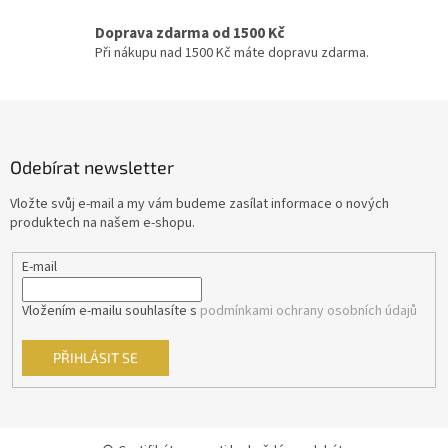
Michael Bay
24
i
s
Doprava zdarma od 1500 Kč
u
David Fincher
23
Při nákupu nad 1500 Kč máte dopravu zdarma.
M. Night Shyamalan
23
Z
á
Jindřich Polák
22
p
Odebírat newsletter
a
František Vláčil
20
t
Vložte svůj e-mail a my vám budeme zasílat informace o nových
í
produktech na našem e-shopu.
Dušan Klein
19
E-mail
Joel Schumacher
19
Vložením e-mailu souhlasíte s
podmínkami ochrany osobních údajů
Chris Columbus
18
PŘIHLÁSIT SE
Vít Olmer
18
John McTiernan
17