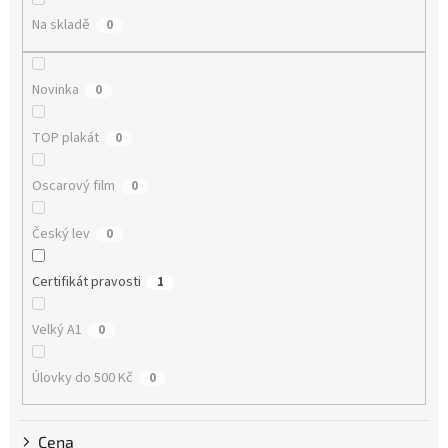
o
Na skladě
0
d
u
k
Novinka
0
t
ů
TOP plakát
0
Oscarový film
0
Český lev
0
Certifikát pravosti
1
Velký A1
0
Úlovky do 500 Kč
0
Cena