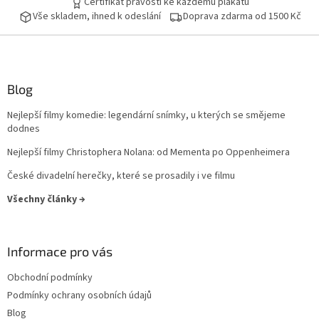
Certifikát pravosti ke každému plakátu
Vše skladem, ihned k odeslání
Doprava zdarma od 1500 Kč
Peter Jackson
17
Curtis Hanson
16
Blog
John Woo
16
Nejlepší filmy komedie: legendární snímky, u kterých se smějeme
Milan Růžička
16
dodnes
Nejlepší filmy Christophera Nolana: od Mementa po Oppenheimera
Ron Howard
16
České divadelní herečky, které se prosadily i ve filmu
Vladimír Čech
16
Všechny články →
Vladimír Michálek
16
Informace pro vás
Phillip Noyce
16
Obchodní podmínky
Podmínky ochrany osobních údajů
Stephen Herek
16
Blog