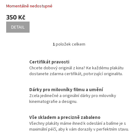
k
A4)
Karel Steklý
34
Momentálně nedostupné
t
350 Kč
ů
Robert Zemeckis
32
DETAIL
Jan Hřebejk
31
1
položek celkem
O
Steven Soderbergh
30
v
l
Certifikát pravosti
á
Otakar Vávra
28
Chcete dobový originál z kina? Ke každému plakátu
d
dostanete zdarma certifikát, potvrzující originalitu.
a
Juraj Herz
27
c
í
Dárky pro milovníky filmu a umění
p
Ridley Scott
26
Zcela jedinečné a originální dárky pro milovníky
r
kinematografie a designu.
v
James Cameron
25
k
y
Vše skladem a precizně zabaleno
v
Woody Allen
Všechny plakáty máme ihned k odeslání a balíme je s
25
ý
maximální péčí, aby k vám dorazily v perfektním stavu.
p