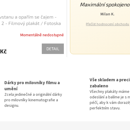
Maximální spokojeno
Milan K.
 vstanu a opařím se čajem -
 2 - Filmový plakát / Fotoska
Přečíst hodnocení obchodu
pka (cca A4)
Momentálně nedostupné
DETAIL
 Kč
O
v
l
Vše skladem a prec
á
Dárky pro milovníky filmu a
zabaleno
d
umění
Všechny plakáty máme 
a
Zcela jedinečné a originální dárky
odeslání a balíme je s 
c
pro milovníky kinematografie a
péčí, aby k vám dorazil
í
designu.
perfektním stavu.
p
r
v
k