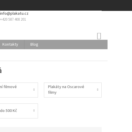
info@plakatu.cz
+420 587 408 201
NÁKUPNÍ
KOŠÍK
Kontakty
Blog
á
ní filmové
Plakáty na Oscarové
filmy
do 500 Kč