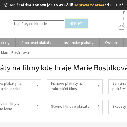
📦 Doručení do
AlzaBoxu jen za 49 Kč
•
🚚
Doprava zdarma
od 1 500 Kč
HLEDAT
lakáty
Sportovní plakáty
Historické plakáty
Ostatní
e Marie Rosůlková
áty na filmy kde hraje Marie Rosůlkov
vé plakáty na
Filmové plakáty na
Zahranič
 a slovenské
zahraniční filmy
plakáty
y na filmy s
Slavné filmové plakáty
Skvosty 
m lvem