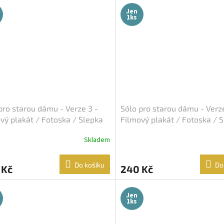
Jen
1ks
pro starou dámu - Verze 3 -
Sólo pro starou dámu - Verz
vý plakát / Fotoska / Slepka
Filmový plakát / Fotoska / 
A4)
(cca A4)
Skladem
Do košíku
Do
 Kč
240 Kč
Jen
1ks