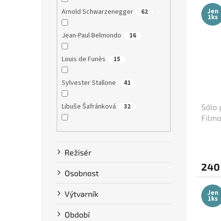
Jen
Arnold Schwarzenegger
62
1ks
Jean-Paul Belmondo
16
Louis de Funès
15
Sylvester Stallone
41
Libuše Šafránková
32
Sólo 
Filmo
(cca 
Dustin Hoffman
58
Režisér
Clint Eastwood
13
240
Osobnost
Bruce Willis
75
Jen
Výtvarník
1ks
Steve McQueen
7
Období