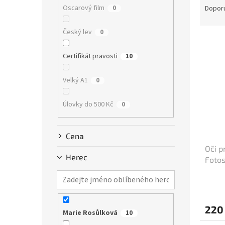
n
a
Oscarový film
0
Dopor
e
z
l
e
Český lev
0
V
n
ý
í
Certifikát pravosti
10
p
p
i
r
Velký A1
0
s
o
p
d
Úlovky do 500 Kč
0
r
u
o
k
d
t
Cena
u
ů
Oči p
k
Herec
Fotos
t
ů
220
Marie Rosůlková
10