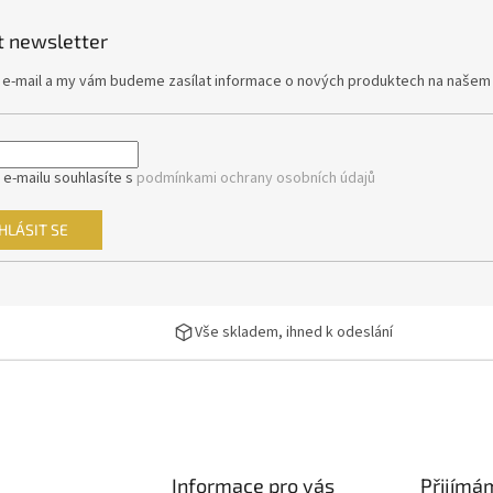
y
v
t newsletter
ý
p
j e-mail a my vám budeme zasílat informace o nových produktech na našem
i
s
u
 e-mailu souhlasíte s
podmínkami ochrany osobních údajů
HLÁSIT SE
Vše skladem, ihned k odeslání
Informace pro vás
Přijímá