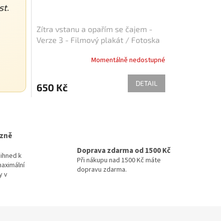
st.
Zítra vstanu a opařím se čajem -
Verze 3 - Filmový plakát / Fotoska
/ Slepka (cca A4)
Momentálně nedostupné
DETAIL
650 Kč
izně
Doprava zdarma od 1500 Kč
ihned k
Při nákupu nad 1500 Kč máte
maximální
dopravu zdarma.
y v