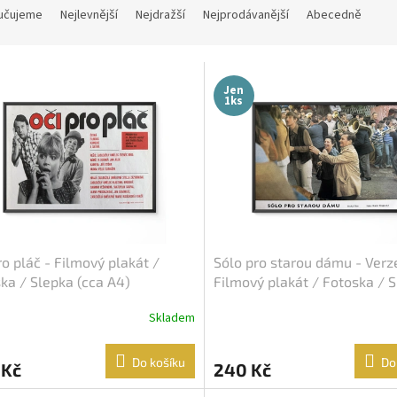
učujeme
Nejlevnější
Nejdražší
Nejprodávanější
Abecedně
Jen
1ks
ro pláč - Filmový plakát /
Sólo pro starou dámu - Verze
ka / Slepka (cca A4)
Filmový plakát / Fotoska / 
(cca A4)
Skladem
Do košíku
Do
 Kč
240 Kč