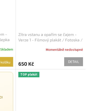
em -
Zítra vstanu a opařím se čajem -
Slepka
Verze 1 - Filmový plakát / Fotoska /
Slepka (cca A4)
Skladem
Momentálně nedostupné
DETAIL
 košíku
650 Kč
TOP plakát
CI