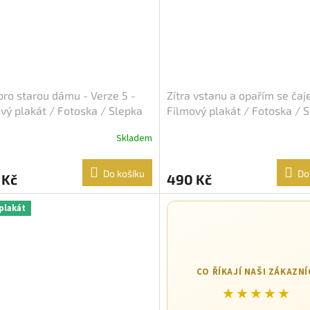
pro starou dámu - Verze 5 -
Zítra vstanu a opařím se čaj
vý plakát / Fotoska / Slepka
Filmový plakát / Fotoska / 
A4)
(cca A4)
Skladem
Do košíku
Do
 Kč
490 Kč
plakát
CO ŘÍKAJÍ NAŠI ZÁKAZNÍ
★★★★★