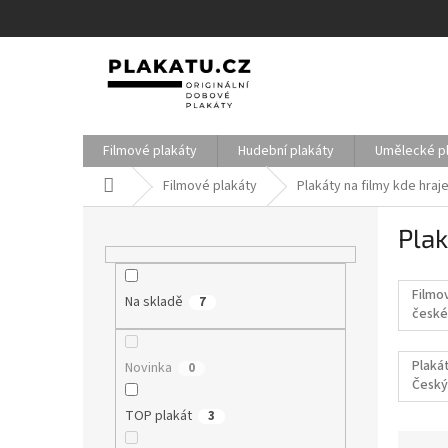
Přejít
na
obsah
Filmové plakáty
Hudební plakáty
Umělecké p
Domů
Filmové plakáty
Plakáty na filmy kde hraj
P
Plak
o
s
t
Filmo
Na skladě
r
7
české
a
filmy
n
Plakát
Novinka
0
n
Český
í
p
TOP plakát
3
a
Ř