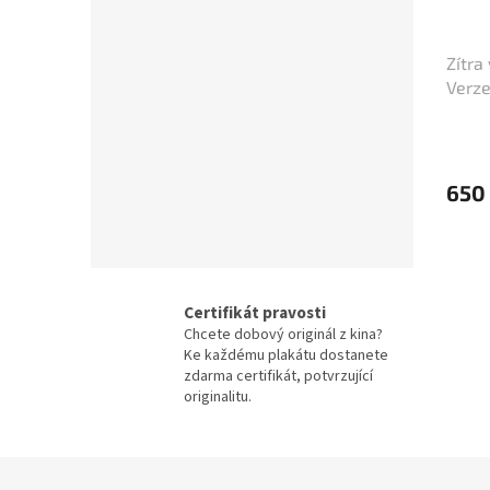
Jiří Krampol
48
Eddie Murphy
47
Zítra
Verze
Josef Vinklář
47
/ Sle
Robert De Niro
47
650
Tom Cruise
47
Johnny Depp
46
Certifikát pravosti
Sandra Bullock
46
Chcete dobový originál z kina?
Ke každému plakátu dostanete
Wesley Snipes
46
zdarma certifikát, potvrzující
originalitu.
Morgan Freeman
45
Z
George Clooney
44