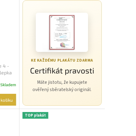
KE KAŽDÉMU PLAKÁTU ZDARMA
e 4 -
Certifikát pravosti
Slepka
Máte jistotu, že kupujete
Skladem
ověřený sběratelský originál.
 košíku
TOP plakát