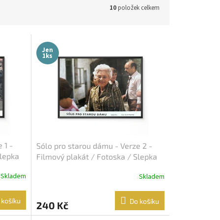
10
položek celkem
Jen
1ks
 1 -
Sólo pro starou dámu - Verze 2 -
Slepka
Filmový plakát / Fotoska / Slepka
(cca A4)
Skladem
Skladem
 košíku
Do košíku
240 Kč