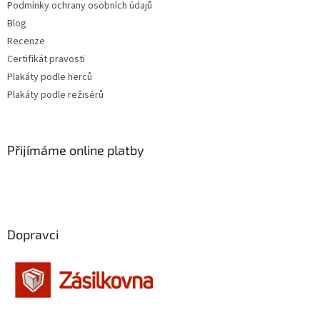
Jennifer Lopez
30
Podmínky ochrany osobních údajů
Blog
Jiří Macháček
30
Recenze
Certifikát pravosti
Meg Ryan
30
Plakáty podle herců
Plakáty podle režisérů
Meryl Streep
30
Cate Blanchett
29
Přijímáme online platby
Gwyneth Paltrow
29
Jiří Lábus
29
Dopravci
Josef Somr
29
Jude Law
29
Kevin Bacon
29