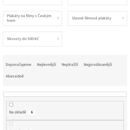
Plakáty na filmy s Českým
Slavné filmové plakáty
lvem
Skvosty do 500 Kč
Ř
a
Doporučujeme
Nejlevnější
Nejdražší
Nejprodávanější
z
e
Abecedně
n
í
p
r
o
Na skladě
6
d
u
k