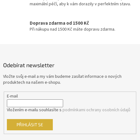
ý
maximální péčí, aby k vám dorazily v perfektním stavu.
p
Sean Connery
34
i
s
Doprava zdarma od 1500 Kč
Ivan Trojan
33
u
Při nákupu nad 1500 Kč máte dopravu zdarma.
Ondřej Vetchý
33
Z
á
Petr Nárožný
33
p
Odebírat newsletter
a
Stella Zázvorková
33
t
Vložte svůj e-mail a my vám budeme zasílat informace o nových
í
produktech na našem e-shopu.
Vilma Cibulková
33
E-mail
Dagmar Havlová
32
Vložením e-mailu souhlasíte s
podmínkami ochrany osobních údajů
Drew Barrymore
32
PŘIHLÁSIT SE
Jack Nicholson
32