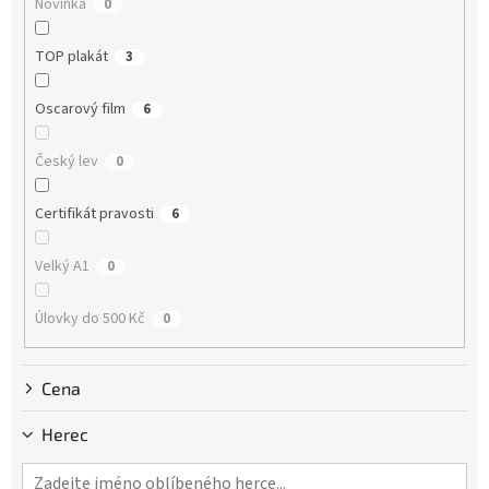
Novinka
0
t
ů
TOP plakát
3
Oscarový film
6
Český lev
0
Certifikát pravosti
6
Velký A1
0
Úlovky do 500 Kč
0
Cena
Herec