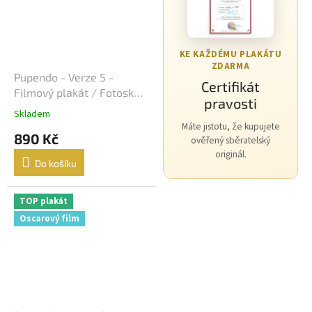
Morgan Freeman
45
George Clooney
44
KE KAŽDÉMU PLAKÁTU
ZDARMA
Pupendo - Verze 5 -
Jean-Claude Van Damme
42
Certifikát
Filmový plakát / Fotoska /
pravosti
Slepka (cca A4)
Mel Gibson
42
Skladem
Máte jistotu, že kupujete
890 Kč
ověřený sběratelský
Eva Holubová
41
originál.
Do košíku
Matt Damon
41
TOP plakát
Samuel L. Jackson
41
Oscarový film
Antonio Banderas
40
Ivana Chýlková
40