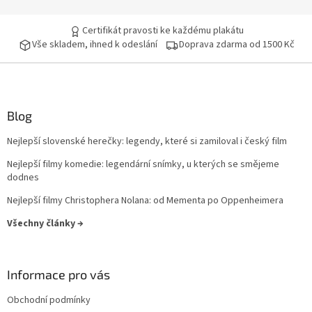
Jiří Sovák
32
Certifikát pravosti ke každému plakátu
Vše skladem, ihned k odeslání
Doprava zdarma od 1500 Kč
Jiřina Bohdalová
32
Martin Růžek
32
Václav Vydra nejml.
32
Blog
Nejlepší slovenské herečky: legendy, které si zamiloval i český film
Ben Affleck
31
Nejlepší filmy komedie: legendární snímky, u kterých se smějeme
dodnes
Charlie Sheen
31
Nejlepší filmy Christophera Nolana: od Mementa po Oppenheimera
Jana Brejchová
31
Všechny články →
Leonardo DiCaprio
31
Informace pro vás
Miloš Kopecký
31
Obchodní podmínky