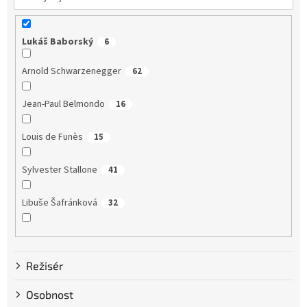
Lukáš Baborský
6
Arnold Schwarzenegger
62
Jean-Paul Belmondo
16
Louis de Funès
15
Sylvester Stallone
41
Libuše Šafránková
32
Dustin Hoffman
58
Režisér
Clint Eastwood
13
Osobnost
Bruce Willis
75