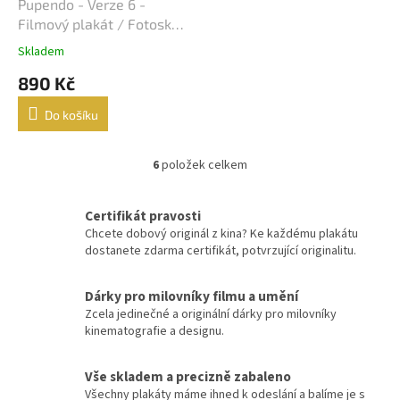
Lukáš Vaculík
40
Pupendo - Verze 6 -
Filmový plakát / Fotoska /
Harrison Ford
Slepka (cca A4)
39
Skladem
890 Kč
Jaroslav Dušek
39
Do košíku
Aňa Geislerová
38
6
položek celkem
O
Julianne Moore
38
v
l
Hugh Grant
Certifikát pravosti
36
á
Chcete dobový originál z kina? Ke každému plakátu
d
dostanete zdarma certifikát, potvrzující originalitu.
a
Catherine Zeta-Jones
35
c
í
Dárky pro milovníky filmu a umění
Tom Hanks
35
p
Zcela jedinečné a originální dárky pro milovníky
r
kinematografie a designu.
v
Uma Thurman
35
k
y
Vše skladem a precizně zabaleno
Nicole Kidman
34
v
Všechny plakáty máme ihned k odeslání a balíme je s