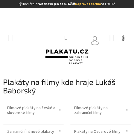
Přejít
📦 Doručení do
AlzaBoxu jen za 49 Kč
🚚
Doprava zdarma
od 1 500 Kč
na
obsah
NÁKUP
KOŠÍK
Plakáty na filmy kde hraje Lukáš
Baborský
Filmové plakáty na české a
Filmové plakáty na
slovenské filmy
zahraniční filmy
Zahraniční filmové plakáty
Plakáty na Oscarové filmy