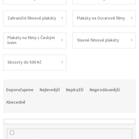
Zahraniční filmové plakáty
Plakáty na Oscarové filmy
Plakáty na filmy s Českým
Slavné filmové plakáty
lvem
Skvosty do 500 Kč
Ř
a
Doporučujeme
Nejlevnější
Nejdražší
Nejprodávanější
z
e
Abecedně
n
í
p
r
o