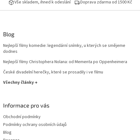
Vše skladem, ihned k odeslání
Doprava zdarma od 1500 Kč
Peter Jackson
17
Curtis Hanson
16
Blog
John Woo
16
Nejlepší filmy komedie: legendární snímky, u kterých se smějeme
Milan Růžička
16
dodnes
Nejlepší filmy Christophera Nolana: od Mementa po Oppenheimera
Ron Howard
16
České divadelní herečky, které se prosadily i ve filmu
Vladimír Čech
16
Všechny články →
Vladimír Michálek
16
Informace pro vás
Phillip Noyce
16
Obchodní podmínky
Stephen Herek
Podmínky ochrany osobních údajů
16
Blog
Barry Levinson
16