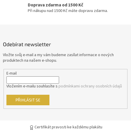
s
Doprava zdarma od 1500 Kč
u
David Fincher
23
Při nákupu nad 1500 Kč máte dopravu zdarma.
M. Night Shyamalan
23
Z
á
Jindřich Polák
22
p
Odebírat newsletter
a
František Vláčil
20
t
Vložte svůj e-mail a my vám budeme zasílat informace o nových
í
produktech na našem e-shopu.
Dušan Klein
19
E-mail
Joel Schumacher
19
Vložením e-mailu souhlasíte s
podmínkami ochrany osobních údajů
Chris Columbus
18
PŘIHLÁSIT SE
Vít Olmer
18
John McTiernan
17
Certifikát pravosti ke každému plakátu