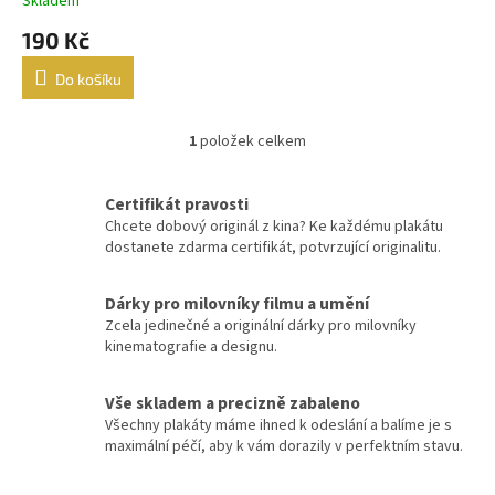
Skladem
t
190 Kč
ů
Robert Zemeckis
32
Do košíku
Jan Hřebejk
31
1
položek celkem
O
Steven Soderbergh
30
v
l
Certifikát pravosti
Otakar Vávra
28
á
Chcete dobový originál z kina? Ke každému plakátu
d
dostanete zdarma certifikát, potvrzující originalitu.
a
Juraj Herz
27
c
í
Dárky pro milovníky filmu a umění
Ridley Scott
26
p
Zcela jedinečné a originální dárky pro milovníky
r
kinematografie a designu.
v
James Cameron
25
k
y
Vše skladem a precizně zabaleno
Woody Allen
v
25
Všechny plakáty máme ihned k odeslání a balíme je s
ý
maximální péčí, aby k vám dorazily v perfektním stavu.
p
Michael Bay
24
i