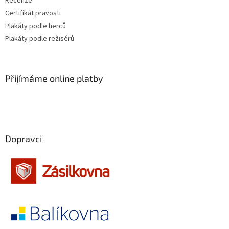
Recenze
Certifikát pravosti
Jaromil Jireš
15
Plakáty podle herců
Plakáty podle režisérů
Vladimír Drha
15
Jonathan Kaplan
15
Přijímáme online platby
Andrew Davis
15
Andy Tennant
14
Dopravci
Robert Rodriguez
14
Roman Polanski
14
Edward Zwick
14
Frank Oz
14