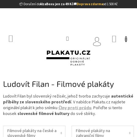
Přejít
📦 Doručení do
AlzaBoxu jen za 49 Kč
🚚
Doprava zdarma
od 1 500 Kč
na
obsah
NÁKUP
KOŠÍK
Ludovít Filan - Filmové plakáty
Ludovít Filan byl slovenský režisér, jehož tvorba zachycuje
autentické
příběhy ze slovenského prostředí
. V nabídce Plakatu.cz najdete
originální plakát k jeho snímku
Člny proti prúdu
. Pořiďte si tento
kousek
slovenské filmové kultury
do své sbírky.
Filmové plakáty na české a
Filmové plakáty na
slovenské filmy
zahraniční filmy