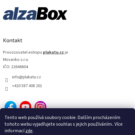
Josef Mach
13
Luc Besson
13
Martin Campbell
13
Kontakt
Provozovatel eshopu
plakatu.cz
je
Martin Scorsese
13
Movariko s.r.o.
IČO: 22646604
Otakar Fuka
13
info
@
plakatu.cz
Stanislav Strnad
13
+420 587 408 201
Jiří Svoboda
13
Jonathan Mostow
13
Tento web používá soubory cookie. Dalším procházením
tohoto webu vyjadřujete souhlas s jejich používáním.. Více
Antoine Fuqua
13
informací
zde
.