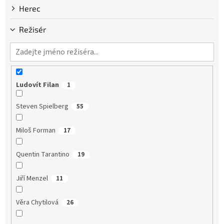
Herec
Režisér
Ludovít Filan
1
Steven Spielberg
55
Miloš Forman
17
Quentin Tarantino
19
Jiří Menzel
11
Věra Chytilová
26