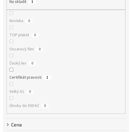
Na skladě
1
d
u
k
Novinka
0
t
ů
TOP plakát
0
Oscarový film
0
Český lev
0
Certifikát pravosti
1
Velký A1
0
Úlovky do 500 Kč
0
Cena