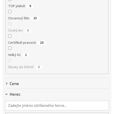
ů
TOP plakát
9
Oscarový film
15
Český lev
0
Certifikát pravosti
20
Velký A1
2
Úlovky do 500 Kč
0
Cena
Herec