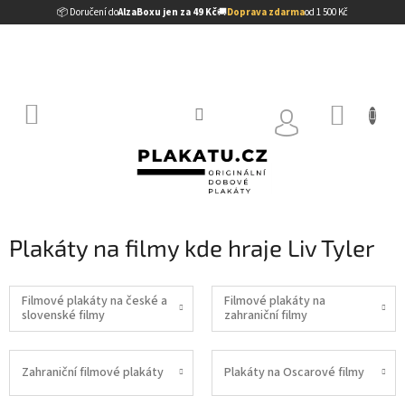
Přejít
📦 Doručení do
AlzaBoxu jen za 49 Kč
🚚
Doprava zdarma
od 1 500 Kč
na
obsah
NÁKUP
KOŠÍK
Plakáty na filmy kde hraje Liv Tyler
Filmové plakáty na české a
Filmové plakáty na
slovenské filmy
zahraniční filmy
Zahraniční filmové plakáty
Plakáty na Oscarové filmy