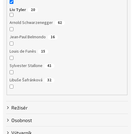
Liv Tyler
20
Arnold Schwarzenegger
62
Jean-Paul Belmondo
16
Louis de Funès
15
Sylvester Stallone
41
Libuše Šafránková
32
Dustin Hoffman
58
Režisér
Clint Eastwood
13
Osobnost
Bruce Willis
75
Výtvarník