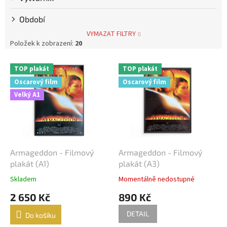
Steve McQueen
7
Období
Bolek Polívka
68
VYMAZAT FILTRY
Položek k zobrazení:
20
Iva Janžurová
76
V
TOP plakát
TOP plakát
ý
Oscarový film
Oscarový film
Julia Roberts
69
p
Velký A1
i
s
Jiří Bartoška
59
p
r
Miroslav Donutil
56
o
d
Armageddon - Filmový
Armageddon - Filmový
Nicolas Cage
55
u
plakát (A1)
plakát (A3)
k
Skladem
Momentálně nedostupné
Vlastimil Brodský
51
t
2 650 Kč
890 Kč
ů
Brad Pitt
48
DETAIL
Do košíku