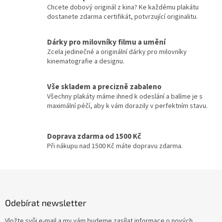
á
c
Chcete dobový originál z kina? Ke každému plakátu
n
Jiří Macháček
30
í
dostanete zdarma certifikát, potvrzující originalitu.
í
p
r
Meg Ryan
30
v
Dárky pro milovníky filmu a umění
k
Zcela jedinečné a originální dárky pro milovníky
Meryl Streep
30
y
kinematografie a designu.
v
ý
Cate Blanchett
29
Vše skladem a precizně zabaleno
p
Všechny plakáty máme ihned k odeslání a balíme je s
i
Gwyneth Paltrow
29
maximální péčí, aby k vám dorazily v perfektním stavu.
s
u
Jiří Lábus
29
Doprava zdarma od 1500 Kč
Při nákupu nad 1500 Kč máte dopravu zdarma.
Josef Somr
29
Z
Jude Law
29
á
p
Kevin Bacon
29
Odebírat newsletter
a
t
Vložte svůj e-mail a my vám budeme zasílat informace o nových