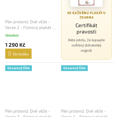
George Clooney
44
KE KAŽDÉMU PLAKÁTU
ZDARMA
Pán prstenů: Dvě věže -
Jean-Claude Van Damme
42
Certifikát
Verze 2 - Filmový plakát /
pravosti
Fotoska / Slepka (cca A4)
Mel Gibson
42
Skladem
Máte jistotu, že kupujete
1 290 Kč
ověřený sběratelský
Eva Holubová
41
originál.
Do košíku
Matt Damon
41
Oscarový film
Oscarový film
Samuel L. Jackson
41
Antonio Banderas
40
Ivana Chýlková
40
Lukáš Vaculík
40
Pán prstenů: Dvě věže -
Pán prstenů: Dvě věže -
Verze 3 - Filmový plakát /
Verze 4 - Filmový plakát /