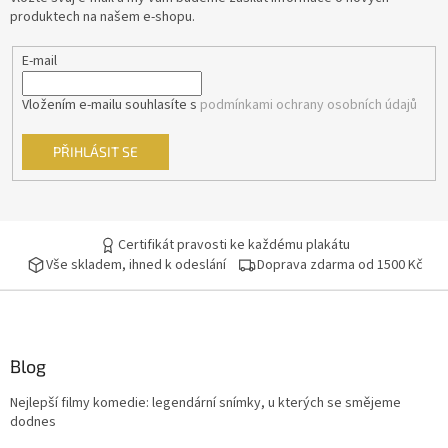
Kevin Costner
29
í
produktech na našem e-shopu.
Pavel Zedníček
29
E-mail
Richard Gere
29
Vložením e-mailu souhlasíte s
podmínkami ochrany osobních údajů
Robin Williams
29
PŘIHLÁSIT SE
Anthony Hopkins
28
Geoffrey Rush
Certifikát pravosti ke každému plakátu
28
Vše skladem, ihned k odeslání
Doprava zdarma od 1500 Kč
Jan Tříska
28
Kevin Spacey
28
Blog
Tomáš Hanák
28
Nejlepší filmy komedie: legendární snímky, u kterých se smějeme
dodnes
Owen Wilson
28