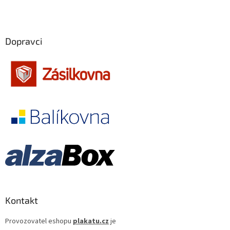
Edward Norton
26
Emília Vášáryová
26
Dopravci
Jiří Langmajer
26
Martin Dejdar
26
Robert Redford
26
Angelina Jolie
25
Ewan McGregor
25
Jim Carrey
25
Kontakt
Adolf Filip
25
Provozovatel eshopu
plakatu.cz
je