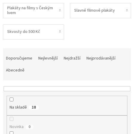
Plakáty na filmy s Českým
Slavné filmové plakáty
lvem
Skvosty do 500 Kč
Ř
a
Doporučujeme
Nejlevnější
Nejdražší
Nejprodávanější
z
e
Abecedně
n
í
p
r
o
Na skladě
18
d
u
k
Novinka
0
t