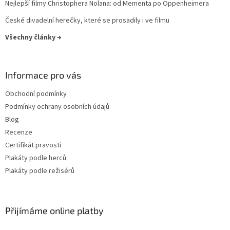
Nejlepší filmy Christophera Nolana: od Mementa po Oppenheimera
Denzel Washington
27
České divadelní herečky, které se prosadily i ve filmu
Všechny články →
Elijah Wood
27
Helen Hunt
27
Informace pro vás
Jodie Foster
27
Obchodní podmínky
Podmínky ochrany osobních údajů
Karel Roden
27
Blog
Recenze
Keanu Reeves
27
Certifikát pravosti
Plakáty podle herců
Michaela Kuklová
27
Plakáty podle režisérů
Tommy Lee Jones
27
Přijímáme online platby
Ben Stiller
26