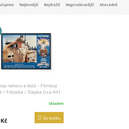
učujeme
Nejlevnější
Nejdražší
Nejprodávanější
Abecedně
kop nahoru a dolů - Filmový
t / Fotoska / Slepka (cca A4)
Skladem
Do košíku
 Kč