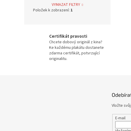
Bolek Polívka
68
VYMAZAT FILTRY
Položek k zobrazení:
1
Iva Janžurová
76
Julia Roberts
69
Certifikát pravosti
Chcete dobový originál z kina?
Jiří Bartoška
59
Ke každému plakátu dostanete
zdarma certifikát, potvrzující
originalitu.
Miroslav Donutil
56
Nicolas Cage
55
Z
á
Vlastimil Brodský
51
p
Odebíra
a
t
Brad Pitt
48
Vložte svů
í
Vladimír Menšík
48
E-mail