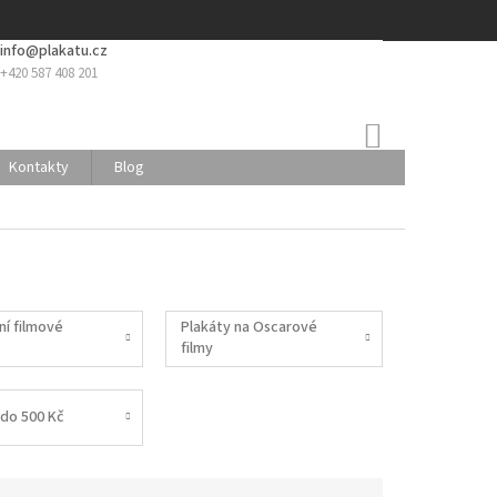
info@plakatu.cz
+420 587 408 201
NÁKUPNÍ
KOŠÍK
Kontakty
Blog
ní filmové
Plakáty na Oscarové
filmy
do 500 Kč