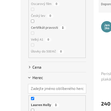
n
a
Oscarový film
0
Dopor
e
z
l
e
Český lev
0
V
n
ý
í
Jen
Certifikát pravosti
1
1ks
p
p
i
r
Velký A1
0
s
o
p
d
Úlovky do 500 Kč
0
r
u
o
k
d
t
Cena
u
ů
Peris
k
Herec
plaká
t
ů
240
Lauren Holly
1