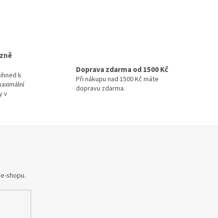
izně
Doprava zdarma od 1500 Kč
ihned k
Při nákupu nad 1500 Kč máte
maximální
dopravu zdarma.
y v
 e-shopu.