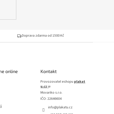
Doprava zdarma od 1500 Kč
me online
Kontakt
Provozovatel eshopu
plakat
u.cz
je
Movariko s.r.o.
IČO: 22646604
i
info
@
plakatu.cz