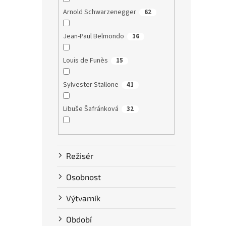
Arnold Schwarzenegger
62
Jean-Paul Belmondo
16
Louis de Funès
15
Sylvester Stallone
41
Libuše Šafránková
32
Dustin Hoffman
58
Režisér
Clint Eastwood
13
Osobnost
Bruce Willis
75
Výtvarník
Steve McQueen
7
Období