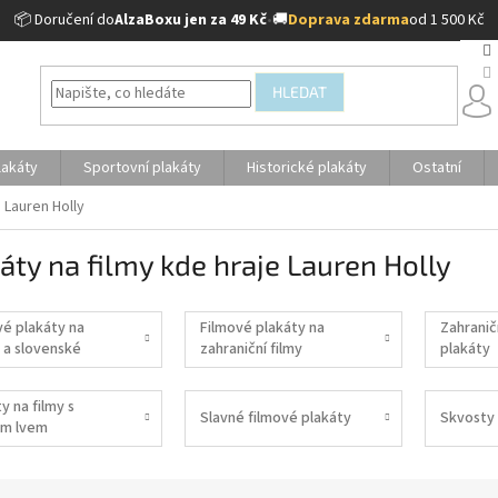
📦 Doručení do
AlzaBoxu jen za 49 Kč
•
🚚
Doprava zdarma
od 1 500 Kč
HLEDAT
lakáty
Sportovní plakáty
Historické plakáty
Ostatní
e Lauren Holly
áty na filmy kde hraje Lauren Holly
vé plakáty na
Filmové plakáty na
Zahranič
 a slovenské
zahraniční filmy
plakáty
y na filmy s
Slavné filmové plakáty
Skvosty 
m lvem