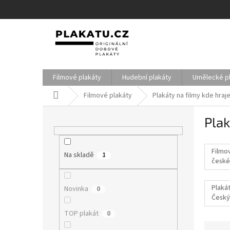
Přejít
na
obsah
Filmové plakáty
Hudební plakáty
Umělecké p
Domů
Filmové plakáty
Plakáty na filmy kde hraj
P
Plak
o
s
t
Filmo
Na skladě
r
1
české
a
filmy
n
Plakát
Novinka
0
n
Český
í
p
TOP plakát
0
a
Ř