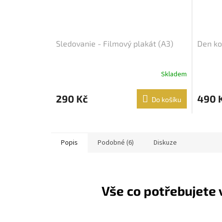
Sledovanie - Filmový plakát (A3)
Den ko
Skladem
290 Kč
490 
Do košíku
Popis
Podobné (6)
Diskuze
Vše co potřebujete