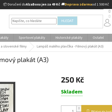
📦 Doručení do
AlzaBoxu jen za 49 Kč
•
🚚
Doprava zdarma
od 1 500 Kč
HLEDAT
lakáty
Sportovní plakáty
Historické plakáty
Ostatní
 a slovenské filmy
Lampáš malého plavčíka - Filmový plakát (A3)
mový plakát (A3)
250 Kč
Měrná
Skladem
cena:
Přidat do koš