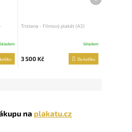
produkt
-
Tristana - Filmový plakát (A3)
Skladem
Skladem
3 500 Kč
košíku
Do košíku
nákupu na
plakatu.cz