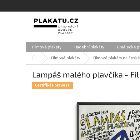
Přejít
na
obsah
Filmové plakáty
Hudební plakáty
Umělecké p
Domů
Filmové plakáty
Filmové plakáty na české
Lampáš malého plavčíka - Fil
Certifikát pravosti