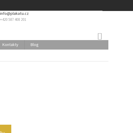
info@plakatu.cz
+420 587 408 201
NÁKUPNÍ
KOŠÍK
Kontakty
Blog
íku