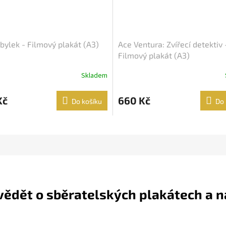
bylek - Filmový plakát (A3)
Ace Ventura: Zvířecí detektiv 
Filmový plakát (A3)
Skladem
Kč
660 Kč
Do košíku
Do 
 vědět o sběratelských plakátech a 