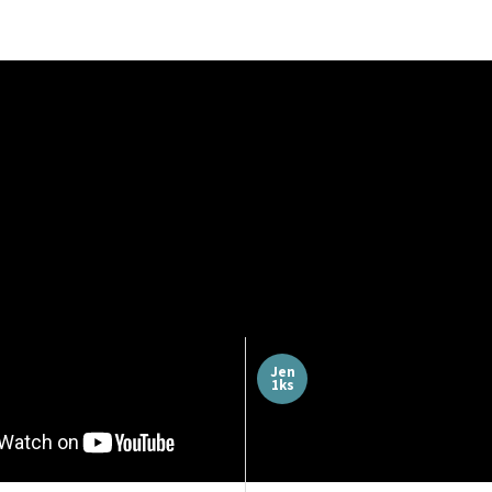
Vše skladem a prec
Dárky pro milovníky filmu
zabaleno
a umění
Všechny plakáty máme 
Zcela jedinečné a originální
odeslání a balíme je s 
dárky pro milovníky
péčí, aby k vám dorazil
kinematografie a designu.
perfektním stavu.
Jen
1ks