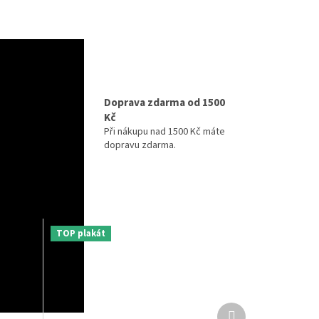
izně
Doprava zdarma od 1500
Kč
ihned k
maximální
Při nákupu nad 1500 Kč máte
y v
dopravu zdarma.
TOP plakát
Další