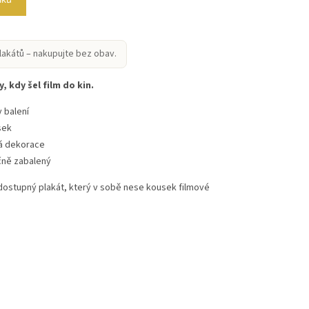
lakátů – nakupujte bez obav.
, kdy šel film do kin.
 balení
sek
vá dekorace
čně zabalený
 dostupný plakát, který v sobě nese kousek filmové