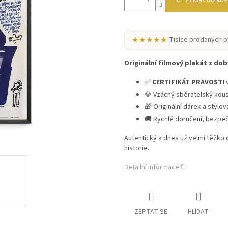
★★★★★
|
Tisíce prodaných p
Originální filmový plakát z doby
✅
CERTIFIKÁT PRAVOSTI
v
💎 Vzácný sběratelský kou
🎁 Originální dárek a stylo
🚚 Rychlé doručení, bezpe
Autentický a dnes už velmi těžko
historie.
Detailní informace
ZEPTAT SE
HLÍDAT