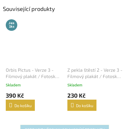
Související produkty
Jen
1ks
Orbis Pictus - Verze 3 -
Z pekla štěstí 2 - Verze 3 -
Filmový plakát / Fotoska /
Filmový plakát / Fotoska /
Slepka (cca A4)
Slepka (cca A4)
Skladem
Skladem
390 Kč
230 Kč
Do košíku
Do košíku