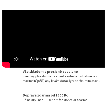
Certifikát pravosti
Chcete dobový originál z kina? Ke každému plakátu
dostanete zdarma certifikát, potvrzující originalitu.
Dárky pro milovníky filmu a umění
Zcela jedinečné a originální dárky pro milovníky
kinematografie a designu.
Vše skladem a precizně zabaleno
Všechny plakáty máme ihned k odeslání a balíme je s
maximální péčí, aby k vám dorazily v perfektním stavu.
Doprava zdarma od 1500 Kč
Při nákupu nad 1500 Kč máte dopravu zdarma.