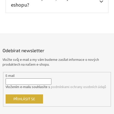
eshopu?
Z
á
p
Odebírat newsletter
a
t
Vložte svůj e-mail a my vám budeme zasílat informace o nových
í
produktech na našem e-shopu.
E-mail
Vložením e-mailu souhlasíte s
podmínkami ochrany osobních údajů
PŘIHLÁSIT SE