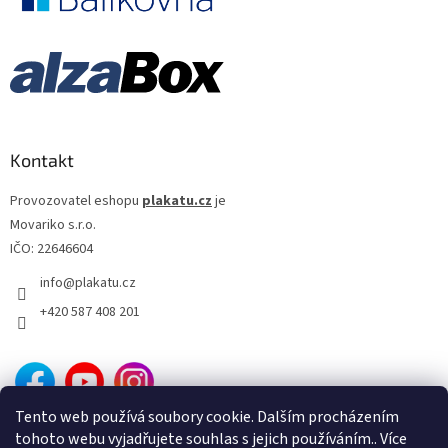
Kontakt
Provozovatel eshopu
plakatu.cz
je
Movariko s.r.o.
IČO: 22646604
info
@
plakatu.cz
+420 587 408 201
Tento web používá soubory cookie. Dalším procházením
tohoto webu vyjadřujete souhlas s jejich používáním.. Více