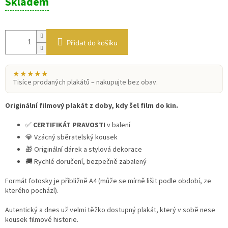
Skladem
cena:
Přidat do košíku
★★★★★
Tisíce prodaných plakátů – nakupujte bez obav.
Originální filmový plakát z doby, kdy šel film do kin.
✅
CERTIFIKÁT PRAVOSTI
v balení
💎 Vzácný sběratelský kousek
🎁 Originální dárek a stylová dekorace
🚚 Rychlé doručení, bezpečně zabalený
Formát fotosky je přibližně A4 (může se mírně lišit podle období, ze
kterého pochází).
Autentický a dnes už velmi těžko dostupný plakát, který v sobě nese
kousek filmové historie.