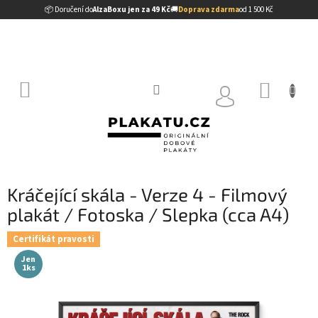
Přejít
📦 Doručení do
AlzaBoxu jen za 49 Kč
🚚
Doprava zdarma
od 1 500 Kč
na
obsah
NÁKUP
KOŠÍK
Kráčející skála - Verze 4 - Filmový
plakát / Fotoska / Slepka (cca A4)
Certifikát pravosti
Jen
1ks