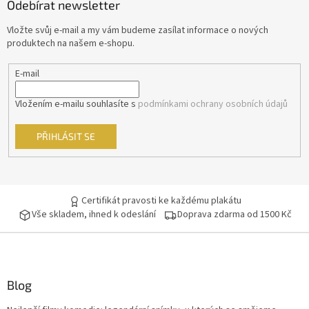
Odebírat newsletter
a
t
Vložte svůj e-mail a my vám budeme zasílat informace o nových
í
produktech na našem e-shopu.
E-mail
Vložením e-mailu souhlasíte s
podmínkami ochrany osobních údajů
PŘIHLÁSIT SE
Certifikát pravosti ke každému plakátu
Vše skladem, ihned k odeslání
Doprava zdarma od 1500 Kč
Blog