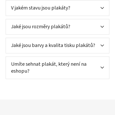
V jakém stavu jsou plakáty?
Jaké jsou rozměry plakátů?
Jaké jsou barvy a kvalita tisku plakátů?
Umíte sehnat plakát, který není na
eshopu?
Z
á
p