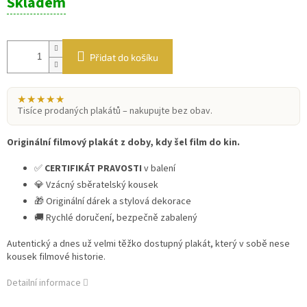
Skladem
cena:
Přidat do košíku
★★★★★
Tisíce prodaných plakátů – nakupujte bez obav.
Originální filmový plakát z doby, kdy šel film do kin.
✅
CERTIFIKÁT PRAVOSTI
v balení
💎 Vzácný sběratelský kousek
🎁 Originální dárek a stylová dekorace
🚚 Rychlé doručení, bezpečně zabalený
Autentický a dnes už velmi těžko dostupný plakát, který v sobě nese
kousek filmové historie.
Detailní informace