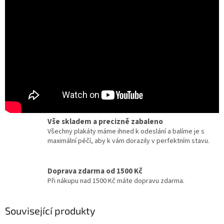
Certifikát pravosti
Chcete dobový originál z kina? Ke každému plakátu
dostanete zdarma certifikát, potvrzující originalitu.
Dárky pro milovníky filmu a umění
Zcela jedinečné a originální dárky pro milovníky
kinematografie a designu.
Vše skladem a precizně zabaleno
Všechny plakáty máme ihned k odeslání a balíme je s
maximální péčí, aby k vám dorazily v perfektním stavu.
Doprava zdarma od 1500 Kč
Při nákupu nad 1500 Kč máte dopravu zdarma.
Související produkty