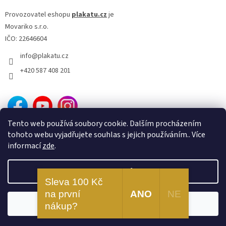
Provozovatel eshopu
plakatu.cz
je
Movariko s.r.o.
IČO: 22646604
info
@
plakatu.cz
+420 587 408 201
Tento web používá soubory cookie. Dalším procházením
tohoto webu vyjadřujete souhlas s jejich používáním.. Více
informací
zde
.
Nastavení
Vytvořil Shoptet
Sleva 100 Kč
na první
ANO
NE
Odmítnout
Souhlasím
Copyright 2026
Plakatu.cz
. Všechna práva vyhrazena.
nákup?