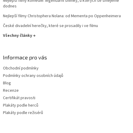
Nejlepší filmy komedie: legendární snímky, u kterých se smějeme
dodnes
Nejlepší filmy Christophera Nolana: od Mementa po Oppenheimera
České divadelní herečky, které se prosadily i ve filmu
Všechny články →
Informace pro vás
Obchodní podmínky
Podmínky ochrany osobních údajů
Blog
Recenze
Certifikát pravosti
Plakáty podle herců
Plakáty podle režisérů