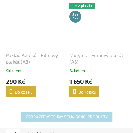
TOP plakát
Jen
1ks
Poklad Aztéků - Filmový
Motýlek - Filmový plakát
plakát (A3)
(A3)
Skladem
Skladem
290 Kč
1 650 Kč
Do košíku
Do košíku
ZOBRAZIT VŠECHNY SOUVISEJÍCÍ PRODUKTY