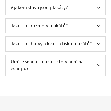
V jakém stavu jsou plakáty?
Jaké jsou rozměry plakátů?
Jaké jsou barvy a kvalita tisku plakátů?
Umíte sehnat plakát, který není na
eshopu?
Z
á
p