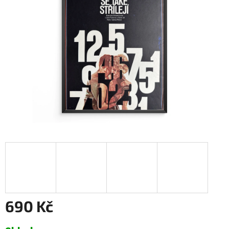
690 Kč
Měrná