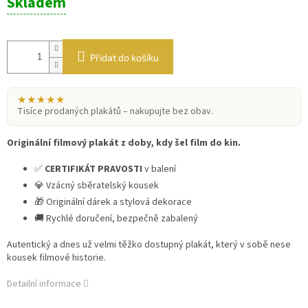
Skladem
cena:
Přidat do košíku
★★★★★
Tisíce prodaných plakátů – nakupujte bez obav.
Originální filmový plakát z doby, kdy šel film do kin.
✅
CERTIFIKÁT PRAVOSTI
v balení
💎 Vzácný sběratelský kousek
🎁 Originální dárek a stylová dekorace
🚚 Rychlé doručení, bezpečně zabalený
Autentický a dnes už velmi těžko dostupný plakát, který v sobě nese
kousek filmové historie.
Detailní informace