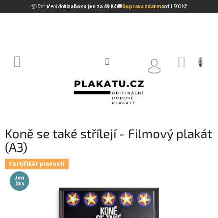
Přejít
📦 Doručení do
AlzaBoxu jen za 49 Kč
🚚
Doprava zdarma
od 1 500 Kč
na
obsah
NÁKUP
KOŠÍK
Koně se také střílejí - Filmový plakát
(A3)
Certifikát pravosti
Jen
1ks