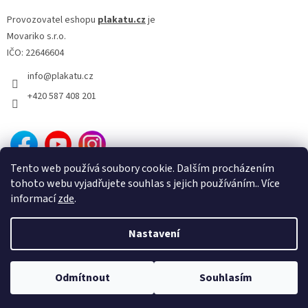
Provozovatel eshopu
plakatu.cz
je
Movariko s.r.o.
IČO: 22646604
info
@
plakatu.cz
+420 587 408 201
Tento web používá soubory cookie. Dalším procházením
tohoto webu vyjadřujete souhlas s jejich používáním.. Více
informací
zde
.
Nastavení
Vytvořil Shoptet
Sleva 100 Kč
na první
ANO
NE
Odmítnout
Souhlasím
Copyright 2026
Plakatu.cz
. Všechna práva vyhrazena.
nákup?