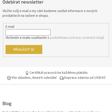
Odebírat newsletter
a
t
Vložte svůj e-mail a my vám budeme zasílat informace o nových
í
produktech na našem e-shopu.
E-mail
Vložením e-mailu souhlasíte s
podmínkami ochrany osobních údajů
PŘIHLÁSIT SE
Certifikát pravosti ke každému plakátu
Vše skladem, ihned k odeslání
Doprava zdarma od 1500 Kč
Blog