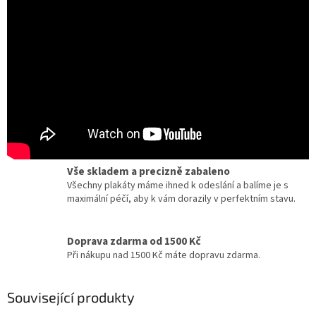
Certifikát pravosti
Chcete dobový originál z kina? Ke každému plakátu
dostanete zdarma certifikát, potvrzující originalitu.
Dárky pro milovníky filmu a umění
Zcela jedinečné a originální dárky pro milovníky
kinematografie a designu.
Vše skladem a precizně zabaleno
Všechny plakáty máme ihned k odeslání a balíme je s
maximální péčí, aby k vám dorazily v perfektním stavu.
Doprava zdarma od 1500 Kč
Při nákupu nad 1500 Kč máte dopravu zdarma.
Související produkty