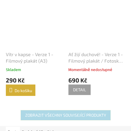
Vítr v kapse - Verze 1 -
Ať žijí duchové! - Verze 1 -
Filmový plakát (A3)
Filmový plakát / Fotoska /
Slepka (cca A4)
Skladem
Momentálně nedostupné
290 Kč
690 Kč
DETAIL
Do košíku
ZOBRAZIT VŠECHNY SOUVISEJÍCÍ PRODUKTY