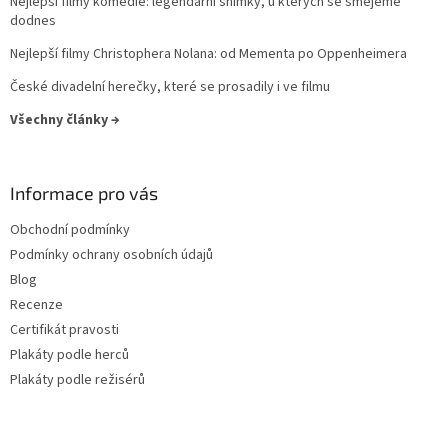
Nejlepší filmy komedie: legendární snímky, u kterých se smějeme
dodnes
Nejlepší filmy Christophera Nolana: od Mementa po Oppenheimera
České divadelní herečky, které se prosadily i ve filmu
Všechny články →
Informace pro vás
Obchodní podmínky
Podmínky ochrany osobních údajů
Blog
Recenze
Certifikát pravosti
Plakáty podle herců
Plakáty podle režisérů