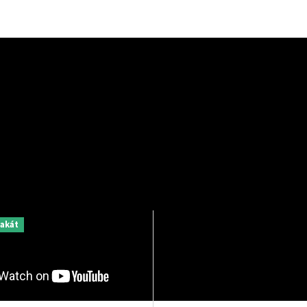
Vše skladem a prec
Dárky pro milovníky filmu
zabaleno
a umění
Všechny plakáty máme 
Zcela jedinečné a originální
odeslání a balíme je s 
dárky pro milovníky
péčí, aby k vám dorazil
kinematografie a designu.
perfektním stavu.
akát