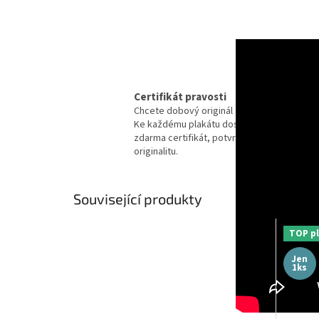
Certifikát pravosti
Chcete dobový originál z kina?
Ke každému plakátu dostanete
zdarma certifikát, potvrzující
originalitu.
Související produkty
TOP pl
Jen
1ks