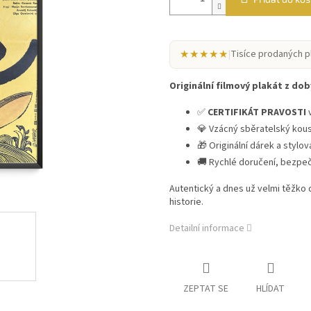
★★★★★
|
Tisíce prodaných p
Originální filmový plakát z doby
✅
CERTIFIKÁT PRAVOSTI
v
💎 Vzácný sběratelský kou
🎁 Originální dárek a stylo
🚚 Rychlé doručení, bezpe
Autentický a dnes už velmi těžko
historie.
Detailní informace
ZEPTAT SE
HLÍDAT