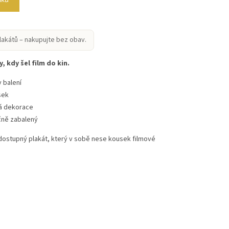
lakátů – nakupujte bez obav.
, kdy šel film do kin.
 balení
sek
vá dekorace
čně zabalený
 dostupný plakát, který v sobě nese kousek filmové