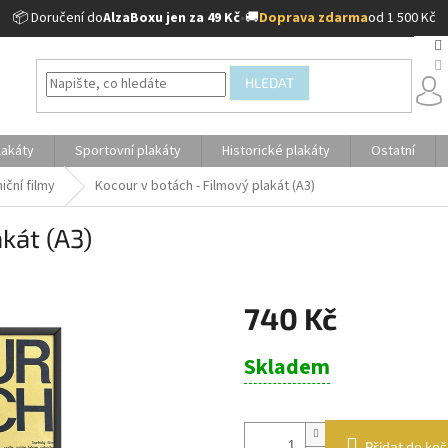
📦 Doručení do
AlzaBoxu jen za 49 Kč
•
🚚
Doprava zdarma
od 1 500 Kč
HLEDAT
lakáty
Sportovní plakáty
Historické plakáty
Ostatní
iční filmy
Kocour v botách - Filmový plakát (A3)
kát (A3)
740 Kč
Měrná
Skladem
cena:
Přidat do koš