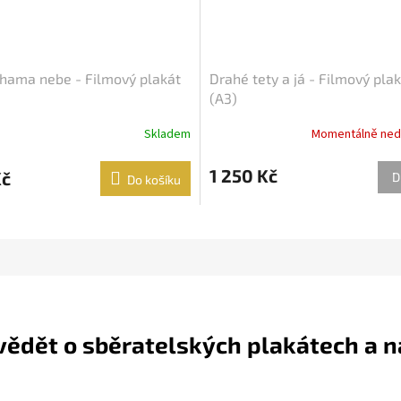
hama nebe - Filmový plakát
Drahé tety a já - Filmový pla
(A3)
Skladem
Momentálně ned
1 250 Kč
Kč
D
Do košíku
 vědět o sběratelských plakátech a 