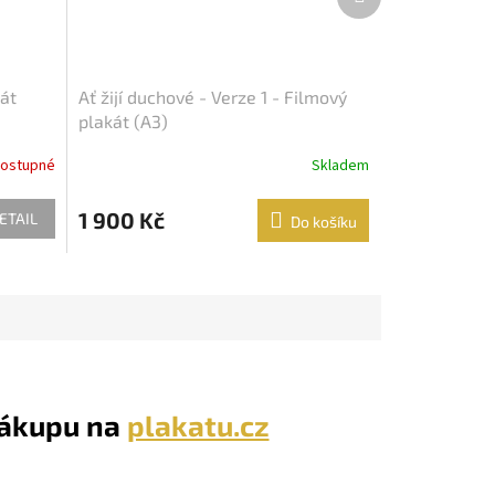
produkt
kát
Ať žijí duchové - Verze 1 - Filmový
plakát (A3)
ostupné
Skladem
1 900 Kč
ETAIL
Do košíku
nákupu na
plakatu.cz