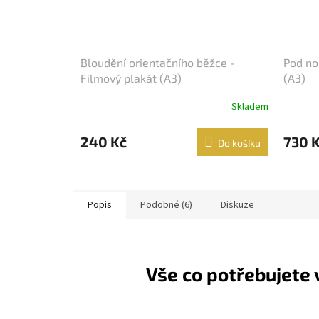
Bloudění orientačního běžce -
Pod no
Filmový plakát (A3)
(A3)
Skladem
240 Kč
730 
Do košíku
Popis
Podobné (6)
Diskuze
Vše co potřebujete