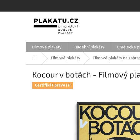
Přejít
na
obsah
Filmové plakáty
Hudební plakáty
Umělecké p
Domů
Filmové plakáty
Filmové plakáty na zahran
Kocour v botách - Filmový pla
Certifikát pravosti