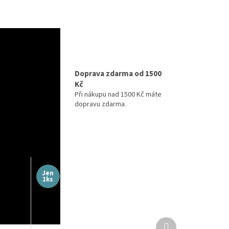
izně
Doprava zdarma od 1500
Kč
ihned k
maximální
Při nákupu nad 1500 Kč máte
y v
dopravu zdarma.
Jen
1ks
Další