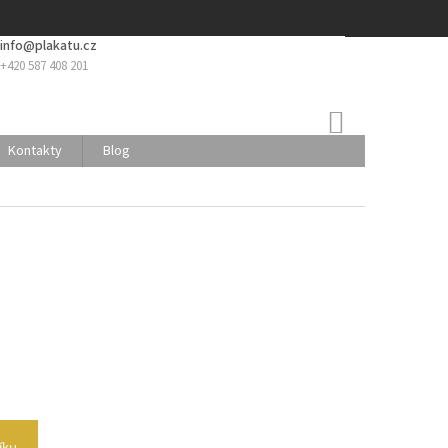
info@plakatu.cz
+420 587 408 201
NÁKUPNÍ
KOŠÍK
Kontakty
Blog
íku