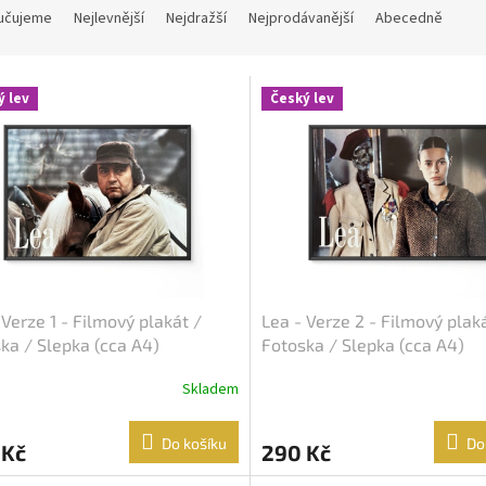
učujeme
Nejlevnější
Nejdražší
Nejprodávanější
Abecedně
ý lev
Český lev
 Verze 1 - Filmový plakát /
Lea - Verze 2 - Filmový plak
ka / Slepka (cca A4)
Fotoska / Slepka (cca A4)
Skladem
Do košíku
Do
 Kč
290 Kč