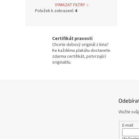
Bolek Polívka
68
VYMAZAT FILTRY
Položek k zobrazení:
4
Iva Janžurová
76
Julia Roberts
69
Certifikát pravosti
Chcete dobový originál z kina?
Jiří Bartoška
59
Ke každému plakátu dostanete
zdarma certifikát, potvrzující
originalitu.
Miroslav Donutil
56
Nicolas Cage
55
Z
á
Vlastimil Brodský
51
p
Odebíra
a
t
Brad Pitt
48
Vložte svů
í
Vladimír Menšík
48
E-mail