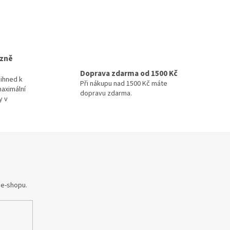
izně
Doprava zdarma od 1500 Kč
ihned k
Při nákupu nad 1500 Kč máte
maximální
dopravu zdarma.
y v
 e-shopu.