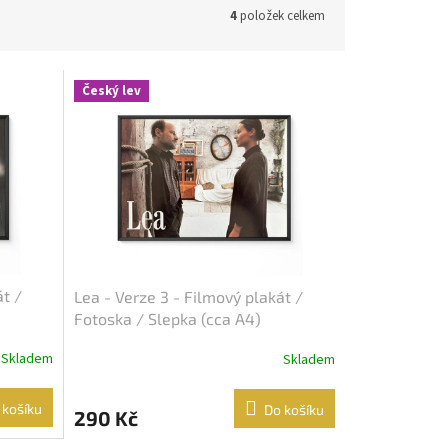
4
položek celkem
Český lev
át /
Lea - Verze 3 - Filmový plakát /
Fotoska / Slepka (cca A4)
Skladem
Skladem
 košíku
Do košíku
290 Kč