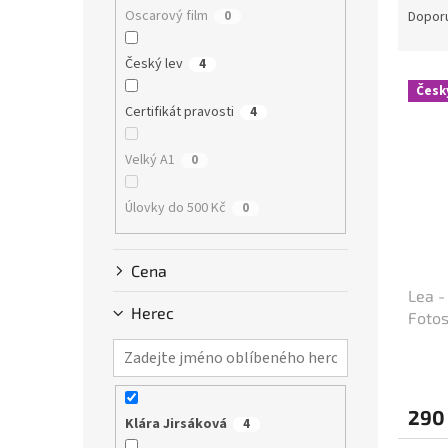
n
a
Oscarový film
0
Dopor
e
z
l
e
Český lev
4
V
n
Česk
ý
í
Certifikát pravosti
4
p
p
i
r
Velký A1
0
s
o
p
d
Úlovky do 500 Kč
0
r
u
o
k
d
t
Cena
u
ů
Lea -
k
Herec
Fotos
t
ů
290
Klára Jirsáková
4