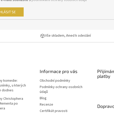
 e-mailu souhlasíte s
podmínkami ochrany osobních údajů
HLÁSIT SE
Vše skladem, ihned k odeslání
Informace pro vás
Přijímá
platby
lmy komedie:
Obchodní podmínky
snímky, u kterých
Podmínky ochrany osobních
e dodnes
údajů
Blog
lmy Christophera
 Mementa po
Recenze
Dopravc
era
Certifikát pravosti