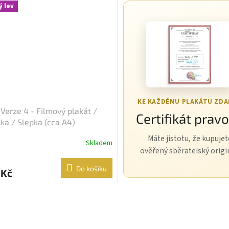
ý lev
KE KAŽDÉMU PLAKÁTU ZD
 Verze 4 - Filmový plakát /
Certifikát pravo
ka / Slepka (cca A4)
Máte jistotu, že kupujet
Skladem
ověřený sběratelský origi
Do košíku
 Kč
O
v
l
á