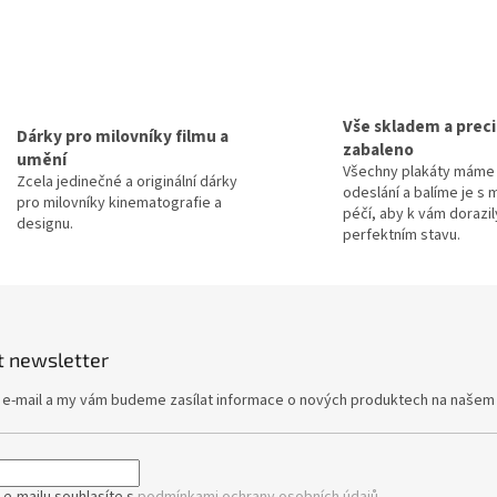
d
a
c
í
p
r
Vše skladem a prec
Dárky pro milovníky filmu a
v
zabaleno
umění
k
Všechny plakáty máme 
y
Zcela jedinečné a originální dárky
odeslání a balíme je s 
v
pro milovníky kinematografie a
péčí, aby k vám dorazil
ý
designu.
perfektním stavu.
p
i
s
u
t newsletter
j e-mail a my vám budeme zasílat informace o nových produktech na našem