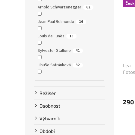
Česk
Arnold Schwarzenegger
62
Jean-Paul Belmondo
16
Louis de Funès
15
Sylvester Stallone
41
Libuše Šafránková
32
Lea -
Fotos
Dustin Hoffman
58
Režisér
Clint Eastwood
13
290
Osobnost
Bruce Willis
75
Výtvarník
Steve McQueen
7
Období