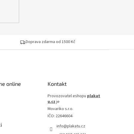
Doprava zdarma od 1500 Kč
me online
Kontakt
Provozovatel eshopu
plakat
u.cz
je
Movariko s.r.o.
IČO: 22646604
i
info
@
plakatu.cz