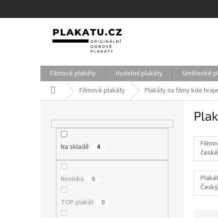
Přejít
na
obsah
Filmové plakáty
Hudební plakáty
Umělecké p
Domů
Filmové plakáty
Plakáty na filmy kde hraj
P
Plak
o
s
t
Filmo
Na skladě
r
4
české
a
filmy
n
Plakát
Novinka
0
n
Český
í
p
TOP plakát
0
a
Ř