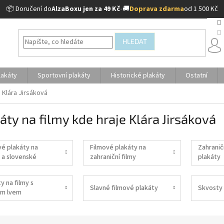
📦 Doručení do
AlzaBoxu jen za 49 Kč
•
🚚
Doprava zdarma
od 1 500 Kč
HLEDAT
lakáty
Sportovní plakáty
Historické plakáty
Ostatní
e Klára Jirsáková
áty na filmy kde hraje Klára Jirsáková
vé plakáty na
Filmové plakáty na
Zahranič
 a slovenské
zahraniční filmy
plakáty
y na filmy s
Slavné filmové plakáty
Skvosty 
m lvem