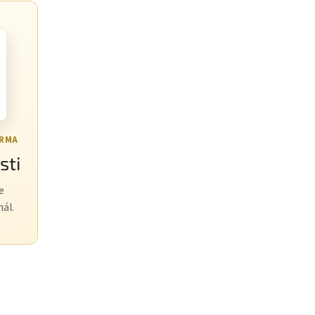
ARMA
sti
e
nál.