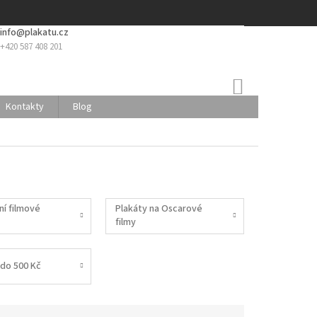
info@plakatu.cz
+420 587 408 201
NÁKUPNÍ
KOŠÍK
Kontakty
Blog
ní filmové
Plakáty na Oscarové
filmy
do 500 Kč