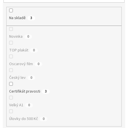
p
r
o
Na skladě
3
d
u
k
Novinka
0
t
ů
TOP plakát
0
Oscarový film
0
Český lev
0
Certifikát pravosti
3
Velký A1
0
Úlovky do 500 Kč
0