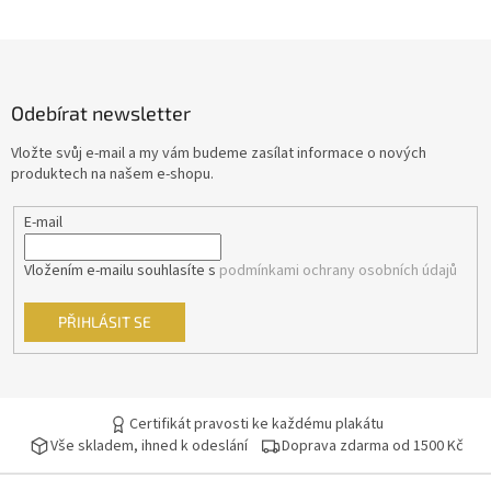
John McTiernan
17
Z
á
Peter Jackson
17
p
Odebírat newsletter
a
Curtis Hanson
16
t
Vložte svůj e-mail a my vám budeme zasílat informace o nových
í
produktech na našem e-shopu.
John Woo
16
E-mail
Milan Růžička
16
Vložením e-mailu souhlasíte s
podmínkami ochrany osobních údajů
Ron Howard
16
PŘIHLÁSIT SE
Vladimír Čech
16
Vladimír Michálek
16
Certifikát pravosti ke každému plakátu
Vše skladem, ihned k odeslání
Doprava zdarma od 1500 Kč
Phillip Noyce
16