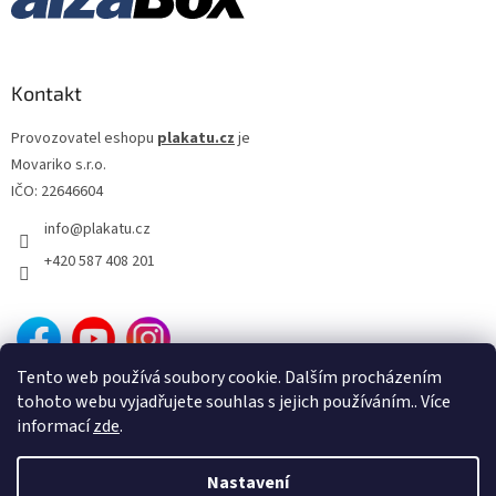
Antoine Fuqua
13
Filip Renč
12
Kontakt
Tomáš Vorel st.
12
Provozovatel eshopu
plakatu.cz
je
Movariko s.r.o.
Tony Scott
12
IČO: 22646604
info
@
plakatu.cz
Ivo Toman
12
+420 587 408 201
Adrian Lyne
11
Clint Eastwood
11
Tento web používá soubory cookie. Dalším procházením
Emir Kusturica
11
tohoto webu vyjadřujete souhlas s jejich používáním.. Více
informací
zde
.
Karel Smyczek
11
Nastavení
Vytvořil Shoptet