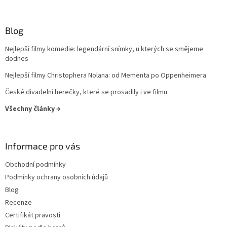
Stephen Herek
16
Barry Levinson
16
Blog
Nejlepší filmy komedie: legendární snímky, u kterých se smějeme
Jaromil Jireš
15
dodnes
Nejlepší filmy Christophera Nolana: od Mementa po Oppenheimera
Vladimír Drha
15
České divadelní herečky, které se prosadily i ve filmu
Jonathan Kaplan
15
Všechny články →
Andrew Davis
15
Informace pro vás
Andy Tennant
14
Obchodní podmínky
Robert Rodriguez
14
Podmínky ochrany osobních údajů
Blog
Roman Polanski
14
Recenze
Certifikát pravosti
Edward Zwick
14