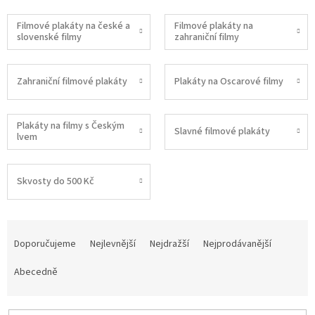
Filmové plakáty na české a
Filmové plakáty na
slovenské filmy
zahraniční filmy
Zahraniční filmové plakáty
Plakáty na Oscarové filmy
Plakáty na filmy s Českým
Slavné filmové plakáty
lvem
Skvosty do 500 Kč
Ř
a
Doporučujeme
Nejlevnější
Nejdražší
Nejprodávanější
z
e
Abecedně
n
í