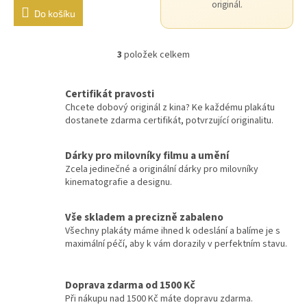
originál.
Do košíku
Michael Bay
24
3
položek celkem
O
David Fincher
23
v
l
M. Night Shyamalan
Certifikát pravosti
23
á
Chcete dobový originál z kina? Ke každému plakátu
d
dostanete zdarma certifikát, potvrzující originalitu.
a
Jindřich Polák
22
c
í
Dárky pro milovníky filmu a umění
František Vláčil
20
p
Zcela jedinečné a originální dárky pro milovníky
r
kinematografie a designu.
v
Dušan Klein
19
k
y
Vše skladem a precizně zabaleno
Joel Schumacher
19
v
Všechny plakáty máme ihned k odeslání a balíme je s
ý
maximální péčí, aby k vám dorazily v perfektním stavu.
p
Chris Columbus
18
i
s
Doprava zdarma od 1500 Kč
Vít Olmer
18
u
Při nákupu nad 1500 Kč máte dopravu zdarma.