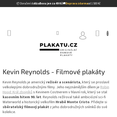
Přejít
📦 Doručení do
AlzaBoxu jen za 49 Kč
🚚
Doprava zdarma
od 1 500 Kč
na
obsah
NÁKUP
KOŠÍK
Kevin Reynolds - Filmové plakáty
Kevin Reynolds je americký
režisér a scenárista
, který se proslavil
velkolepými dobrodružnými filmy. Jeho nejznámějším dílem je
Robin
Hood: Král zbojníků
s Kevinem Costnerem v hlavní roli, který se stal
kasovním hitem 90. let
. Reynolds režíroval také ambiciózní sci-fi
Waterworld a historický velkofilm
Hrabě Monte Cristo
. Přidejte si
sběratelský filmový plakát
z jeho dobrodružných snímků do své
kolekce.