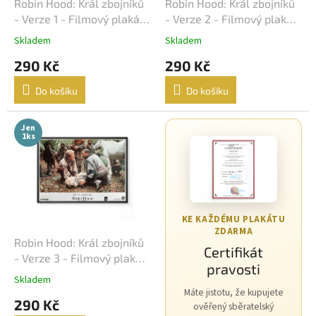
d
Robin Hood: Král zbojníků
Robin Hood: Král zbojníků
Karel Kachyňa
34
u
- Verze 1 - Filmový plakát
- Verze 2 - Filmový plakát
k
/ Fotoska / Slepka (cca
/ Fotoska / Slepka (cca
Karel Steklý
34
Skladem
Skladem
t
A4)
A4)
290 Kč
290 Kč
ů
Robert Zemeckis
32
Do košíku
Do košíku
Jan Hřebejk
31
Jen
1ks
Steven Soderbergh
30
Otakar Vávra
28
Juraj Herz
27
KE KAŽDÉMU PLAKÁTU
ZDARMA
Ridley Scott
26
Robin Hood: Král zbojníků
Certifikát
- Verze 3 - Filmový plakát
pravosti
/ Fotoska / Slepka (cca
James Cameron
25
Skladem
A4)
Máte jistotu, že kupujete
290 Kč
ověřený sběratelský
Woody Allen
25