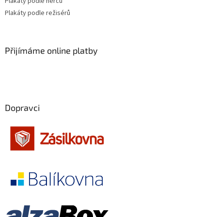
Plakáty podle herců
Plakáty podle režisérů
Frank Oz
14
Josef Mach
13
Přijímáme online platby
Luc Besson
13
Martin Campbell
13
Dopravci
Martin Scorsese
13
Otakar Fuka
13
Stanislav Strnad
13
Jiří Svoboda
13
Jonathan Mostow
13