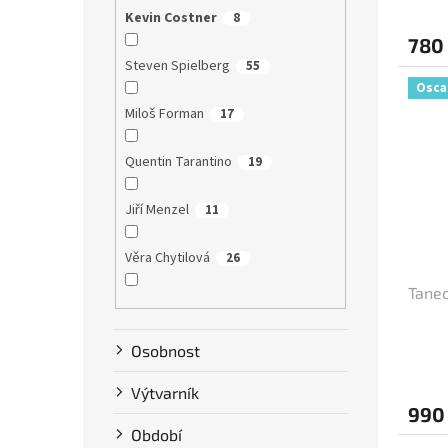
Kevin Costner
8
780
Steven Spielberg
55
Osca
Miloš Forman
17
Quentin Tarantino
19
Jiří Menzel
11
Věra Chytilová
26
Tanec
Tim Burton
9
Osobnost
Karel Zeman
10
Výtvarník
David Ondříček
17
990
Období