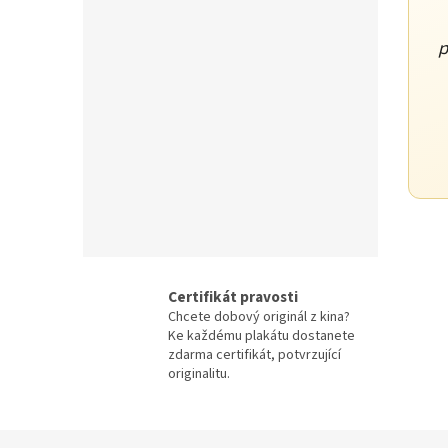
Otakar Vávra
28
p
Juraj Herz
27
Ridley Scott
26
James Cameron
25
Woody Allen
25
Michael Bay
24
Certifikát pravosti
Chcete dobový originál z kina?
David Fincher
23
Ke každému plakátu dostanete
zdarma certifikát, potvrzující
originalitu.
M. Night Shyamalan
23
Jindřich Polák
22
Z