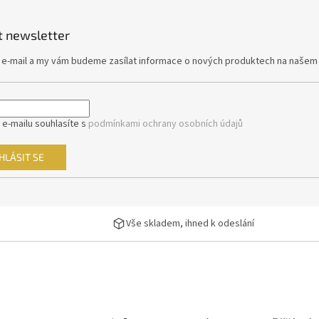
y
v
t newsletter
ý
p
j e-mail a my vám budeme zasílat informace o nových produktech na našem
i
s
u
 e-mailu souhlasíte s
podmínkami ochrany osobních údajů
HLÁSIT SE
Vše skladem, ihned k odeslání