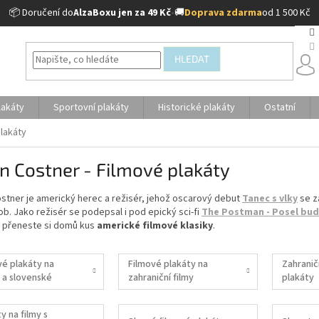
📦 Doručení do
AlzaBoxu jen za 49 Kč
•
🚚
Doprava zdarma
od 1 500 Kč
HLEDAT
lakáty
Sportovní plakáty
Historické plakáty
Ostatní
plakáty
n Costner - Filmové plakáty
stner je americký herec a režisér, jehož oscarový debut
Tanec s vlky
se za
b. Jako režisér se podepsal i pod epický sci-fi
The Postman - Posel bu
a přeneste si domů kus
americké filmové klasiky
.
vé plakáty na
Filmové plakáty na
Zahranič
 a slovenské
zahraniční filmy
plakáty
y na filmy s