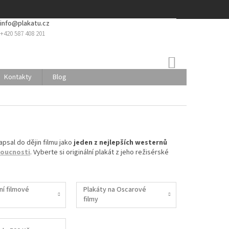
info@plakatu.cz
+420 587 408 201
NÁKUPNÍ
KOŠÍK
Kontakty
Blog
psal do dějin filmu jako
jeden z nejlepších westernů
doucnosti
. Vyberte si originální plakát z jeho režisérské
ní filmové
Plakáty na Oscarové
filmy