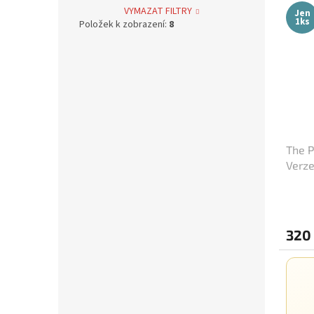
Jan Svěrák
12
VYMAZAT FILTRY
Jen
1ks
Položek k zobrazení:
8
Alfred Hitchcock
4
Oldřich Lipský
39
Zdeněk Troška
39
Václav Vorlíček
38
The P
Verze
Karel Kachyňa
34
/ Sle
Karel Steklý
34
320
Robert Zemeckis
32
Jan Hřebejk
31
Steven Soderbergh
30