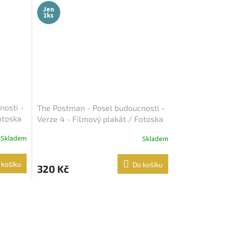
Jen
1ks
nosti -
The Postman - Posel budoucnosti -
otoska
Verze 4 - Filmový plakát / Fotoska
/ Slepka (cca A4)
Skladem
Skladem
 košíku
Do košíku
320 Kč