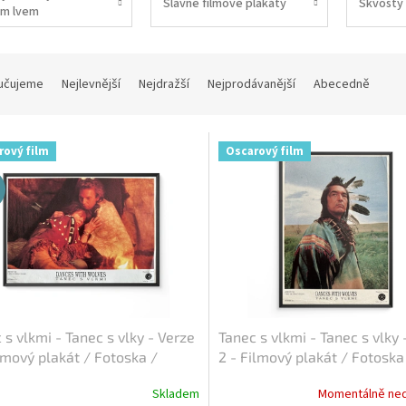
Slavné filmové plakáty
Skvosty 
m lvem
učujeme
Nejlevnější
Nejdražší
Nejprodávanější
Abecedně
rový film
Oscarový film
 s vlkmi - Tanec s vlky - Verze
Tanec s vlkmi - Tanec s vlky 
ilmový plakát / Fotoska /
2 - Filmový plakát / Fotoska
a (cca A4)
Slepka (cca A4)
Skladem
Momentálně ne