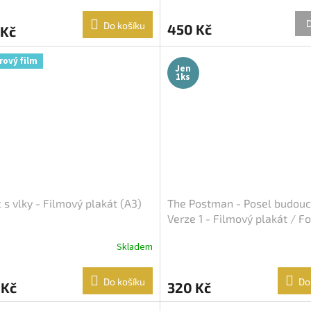
Do košíku
450 Kč
 Kč
rový film
Jen
1ks
 s vlky - Filmový plakát (A3)
The Postman - Posel budouc
Verze 1 - Filmový plakát / F
Slepka (cca A4)
Skladem
Do košíku
Do
 Kč
320 Kč