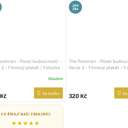
Jen
1ks
ostman - Posel budoucnosti -
The Postman - Posel budouc
 2 - Filmový plakát / Fotoska
Verze 3 - Filmový plakát / F
pka (cca A4)
/ Slepka (cca A4)
Skladem
Do košíku
Do
 Kč
320 Kč
CO ŘÍKAJÍ NAŠI ZÁKAZNÍCI
★★★★★