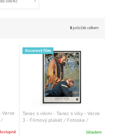
do 500 Kč
8
položek celkem
Oscarový film
- Verze
Tanec s vlkmi - Tanec s vlky - Verze
 /
3 - Filmový plakát / Fotoska /
Slepka (cca A4)
dostupné
Skladem