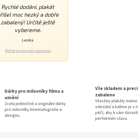
Rychlé dodání, plakát
řišel moc hezký a dobře
zabalený! Určitě ještě
vybereme.
Lenka
Přečíst hodnocení obchodu
O
v
l
Vše skladem a prec
á
Dárky pro milovníky filmu a
zabaleno
d
umění
Všechny plakáty máme 
a
Zcela jedinečné a originální dárky
odeslání a balíme je s 
c
pro milovníky kinematografie a
péčí, aby k vám dorazil
í
designu.
perfektním stavu.
p
r
v
k