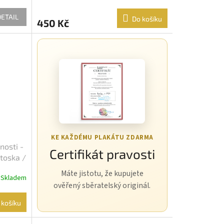
DETAIL
Do košíku
450 Kč
KE KAŽDÉMU PLAKÁTU ZDARMA
nosti -
Certifikát pravosti
otoska /
Máte jistotu, že kupujete
Skladem
ověřený sběratelský originál.
 košíku