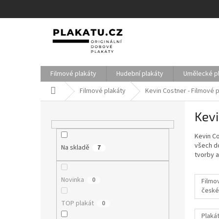
Přejít
na
obsah
Filmové plakáty
Hudební plakáty
Umělecké p
Domů
Filmové plakáty
Kevin Costner - Filmové 
P
Kevi
o
s
Kevin Co
t
všech do
Na skladě
r
7
tvorby 
a
n
Novinka
0
n
Filmo
české
í
filmy
p
TOP plakát
0
a
Plakát