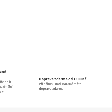
izně
Doprava zdarma od 1500 Kč
ihned k
Při nákupu nad 1500 Kč máte
maximální
dopravu zdarma.
y v