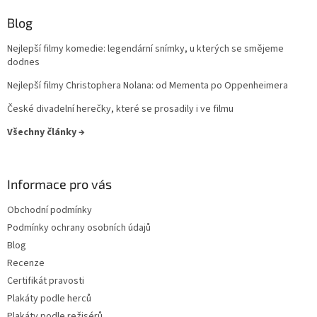
Sydney Pollack
10
Blog
Zdeněk Podskalský st.
10
Nejlepší filmy komedie: legendární snímky, u kterých se smějeme
dodnes
Václav Gajer
10
Nejlepší filmy Christophera Nolana: od Mementa po Oppenheimera
Michael Ritchie
10
České divadelní herečky, které se prosadily i ve filmu
Všechny články →
Ludvík Ráža
10
Alice Nellis
9
Informace pro vás
Antonín Kachlík
9
Obchodní podmínky
Podmínky ochrany osobních údajů
Bohdan Sláma
9
Blog
Recenze
George Lucas
9
Certifikát pravosti
Plakáty podle herců
Gore Verbinski
9
Plakáty podle režisérů