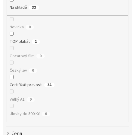
o
Na skladě
33
d
u
k
Novinka
0
t
ů
TOP plakát
2
Oscarový film
0
Český lev
0
Certifikát pravosti
34
Velký A1
0
Úlovky do 500 Kč
0
Cena