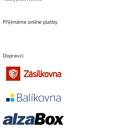
Jan de Bont
9
Přijímáme online platby
Jim Jarmusch
9
Martin Šulík
9
Pedro Almodóvar
9
Dopravci
Garry Marshall
9
Wes Anderson
9
Norman Jewison
9
Mimi Leder
9
John Mackenzie
9