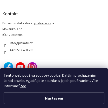
Brian Levant
9
Kontakt
Július Matula
9
Provozovatel eshopu
plakatu.cz
je
Jan Rybkowski
9
Movariko s.r.o.
IČO: 22646604
Dan Svátek
9
info
@
plakatu.cz
+420 587 408 201
Jevgenij Karelov
9
Alan Parker
8
Antonín Moskalyk
8
Tento web používá soubory cookie. Dalším procházením
tohoto webu vyjadřujete souhlas s jejich používáním.. Více
Donald Petrie
8
informací
zde
.
George Miller
8
Nastavení
Vytvořil Shoptet