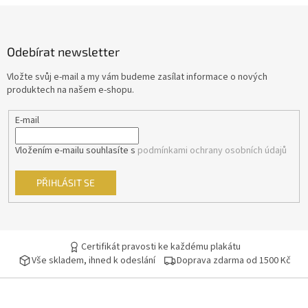
Z
Stephen Frears
11
á
p
Hynek Bočan
11
Odebírat newsletter
a
t
Vložte svůj e-mail a my vám budeme zasílat informace o nových
Karel Janák
11
í
produktech na našem e-shopu.
Raja Gosnell
11
E-mail
Francis Ford Coppola
10
Vložením e-mailu souhlasíte s
podmínkami ochrany osobních údajů
Guy Ritchie
10
PŘIHLÁSIT SE
Juraj Jakubisko
10
Petr Nikolaev
10
Certifikát pravosti ke každému plakátu
Vše skladem, ihned k odeslání
Doprava zdarma od 1500 Kč
Petr Zelenka
10