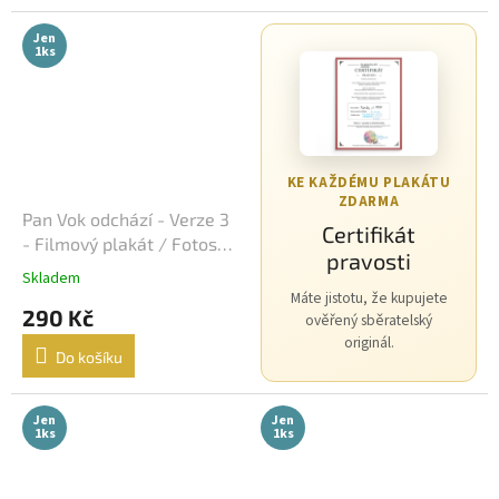
David Fincher
23
Jen
1ks
M. Night Shyamalan
23
Jindřich Polák
22
František Vláčil
20
KE KAŽDÉMU PLAKÁTU
ZDARMA
Dušan Klein
19
Pan Vok odchází - Verze 3
Certifikát
- Filmový plakát / Fotoska
pravosti
Joel Schumacher
/ Slepka (cca A4)
19
Skladem
Máte jistotu, že kupujete
290 Kč
ověřený sběratelský
Chris Columbus
18
originál.
Do košíku
Vít Olmer
18
Jen
Jen
John McTiernan
17
1ks
1ks
Peter Jackson
17