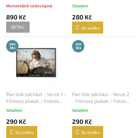
k
Robert Zemeckis
32
Momentálně nedostupné
Skladem
t
890 Kč
280 Kč
ů
Jan Hřebejk
31
DETAIL
Do košíku
Steven Soderbergh
30
Jen
Jen
1ks
1ks
Otakar Vávra
28
Juraj Herz
27
Ridley Scott
26
James Cameron
25
Pan Vok odchází - Verze 1 -
Pan Vok odchází - Verze 2
Filmový plakát / Fotoska /
- Filmový plakát / Fotoska
Slepka (cca A4)
/ Slepka (cca A4)
Woody Allen
25
Skladem
Skladem
290 Kč
290 Kč
Michael Bay
24
Do košíku
Do košíku