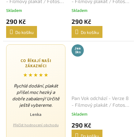
- Filmový plakát / Fotoska
- Filmový plakát / Fotoska
Jaromil Jireš
15
/ Slepka (cca A4)
/ Slepka (cca A4)
Skladem
Skladem
Vladimír Drha
15
290 Kč
290 Kč
Do košíku
Do košíku
Jonathan Kaplan
15
Jen
Andrew Davis
15
1ks
CO ŘÍKAJÍ NAŠI
Andy Tennant
14
ZÁKAZNÍCI
★★★★★
Robert Rodriguez
14
Rychlé dodání, plakát
přišel moc hezký a
Roman Polanski
14
Pan Vok odchází - Verze 8
dobře zabalený! Určitě
- Filmový plakát / Fotoska
ještě vybereme.
Edward Zwick
14
/ Slepka (cca A4)
Skladem
Lenka
Frank Oz
14
290 Kč
Přečíst hodnocení obchodu
Do košíku