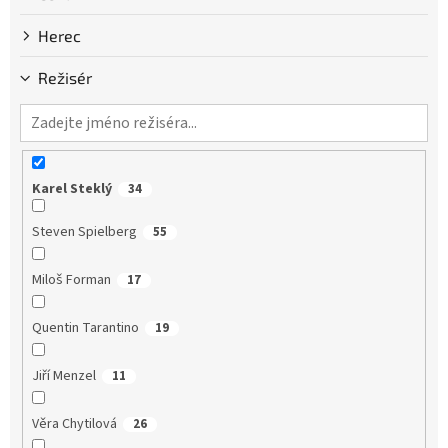
Herec
Režisér
Karel Steklý
34
Steven Spielberg
55
Miloš Forman
17
Quentin Tarantino
19
Jiří Menzel
11
Věra Chytilová
26