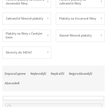
slovenské filmy
zahraniční filmy
Zahraniční filmové plakáty
Plakáty na Oscarové filmy
Plakáty na filmy s Českým
Slavné filmové plakáty
lvem
Skvosty do 500 Kč
Ř
a
Doporučujeme
Nejlevnější
Nejdražší
Nejprodávanější
z
e
Abecedně
n
í
p
r