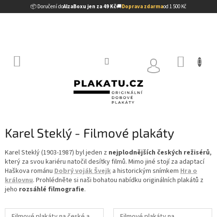
Přejít
📦 Doručení do
AlzaBoxu jen za 49 Kč
🚚
Doprava zdarma
od 1 500 Kč
na
obsah
NÁKUP
KOŠÍK
Karel Steklý - Filmové plakáty
Karel Steklý (1903-1987) byl jeden z
nejplodnějších českých režisérů
,
který za svou kariéru natočil desítky filmů. Mimo jiné stojí za adaptací
Haškova románu
Dobrý voják Švejk
a historickým snímkem
Hra o
královnu
. Prohlédněte si naši bohatou nabídku originálních plakátů z
jeho
rozsáhlé filmografie
.
Filmové plakáty na české a
Filmové plakáty na