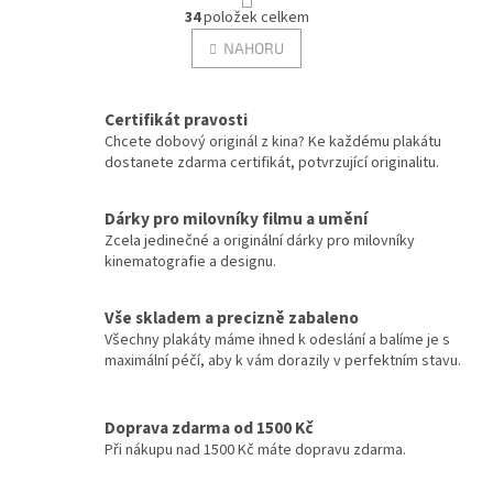
O
r
34
položek celkem
v
á
Tomáš Vorel st.
12
l
NAHORU
n
á
k
Tony Scott
d
o
12
v
a
Certifikát pravosti
á
c
Ivo Toman
Chcete dobový originál z kina? Ke každému plakátu
12
n
í
dostanete zdarma certifikát, potvrzující originalitu.
í
p
r
Adrian Lyne
11
v
Dárky pro milovníky filmu a umění
k
Zcela jedinečné a originální dárky pro milovníky
Clint Eastwood
11
y
kinematografie a designu.
v
ý
Emir Kusturica
11
Vše skladem a precizně zabaleno
p
Všechny plakáty máme ihned k odeslání a balíme je s
i
Karel Smyczek
11
maximální péčí, aby k vám dorazily v perfektním stavu.
s
u
Oliver Stone
11
Doprava zdarma od 1500 Kč
Při nákupu nad 1500 Kč máte dopravu zdarma.
Petr Schulhoff
11