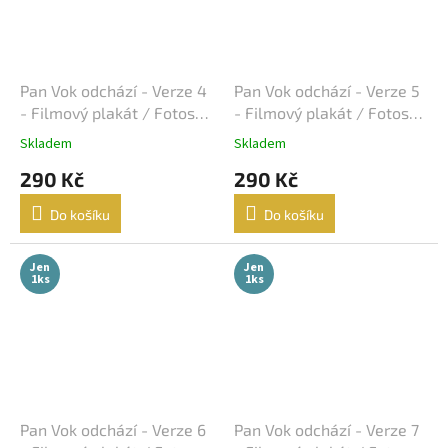
Curtis Hanson
16
John Woo
16
Pan Vok odchází - Verze 4
Pan Vok odchází - Verze 5
- Filmový plakát / Fotoska
- Filmový plakát / Fotoska
Milan Růžička
16
/ Slepka (cca A4)
/ Slepka (cca A4)
Skladem
Skladem
Ron Howard
290 Kč
290 Kč
16
Do košíku
Do košíku
Vladimír Čech
16
Jen
Jen
Vladimír Michálek
16
1ks
1ks
Phillip Noyce
16
Stephen Herek
16
Barry Levinson
16
Pan Vok odchází - Verze 6
Pan Vok odchází - Verze 7