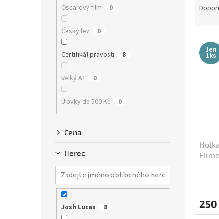
n
a
Oscarový film
0
Dopor
e
z
l
e
Český lev
0
V
n
ý
í
Jen
Certifikát pravosti
8
1ks
p
p
i
r
Velký A1
0
s
o
p
d
Úlovky do 500 Kč
0
r
u
o
k
d
t
Cena
u
ů
Holka
k
Herec
Filmo
t
(cca 
ů
250
Josh Lucas
8