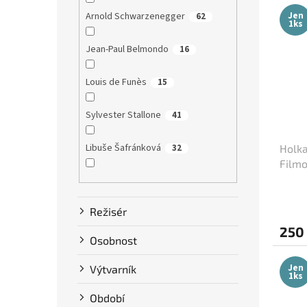
Jen
Arnold Schwarzenegger
62
1ks
Jean-Paul Belmondo
16
Louis de Funès
15
Sylvester Stallone
41
Libuše Šafránková
32
Holka
Filmo
(cca 
Dustin Hoffman
58
Režisér
Clint Eastwood
13
250
Osobnost
Bruce Willis
75
Jen
Výtvarník
1ks
Steve McQueen
7
Období