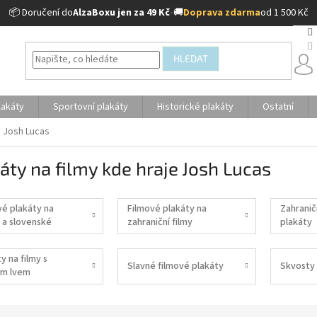
📦 Doručení do
AlzaBoxu jen za 49 Kč
•
🚚
Doprava zdarma
od 1 500 Kč
HLEDAT
lakáty
Sportovní plakáty
Historické plakáty
Ostatní
e Josh Lucas
áty na filmy kde hraje Josh Lucas
vé plakáty na
Filmové plakáty na
Zahranič
 a slovenské
zahraniční filmy
plakáty
y na filmy s
Slavné filmové plakáty
Skvosty 
m lvem