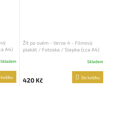
ový
Žít po svém - Verze 4 - Filmový
ca A4)
plakát / Fotoska / Slepka (cca A4)
Skladem
Skladem
 košíku
Do košíku
420 Kč