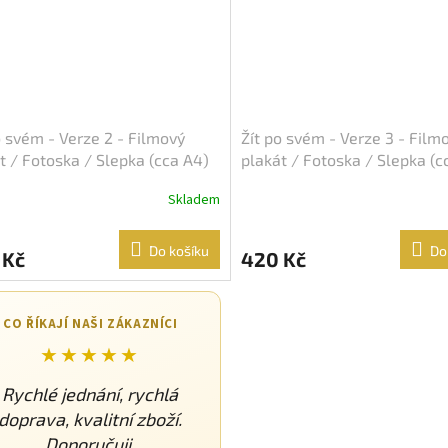
o svém - Verze 2 - Filmový
Žít po svém - Verze 3 - Film
t / Fotoska / Slepka (cca A4)
plakát / Fotoska / Slepka (c
Skladem
Do košíku
Do
 Kč
420 Kč
CO ŘÍKAJÍ NAŠI ZÁKAZNÍCI
★★★★★
Rychlé jednání, rychlá
doprava, kvalitní zboží.
Doporučuji.