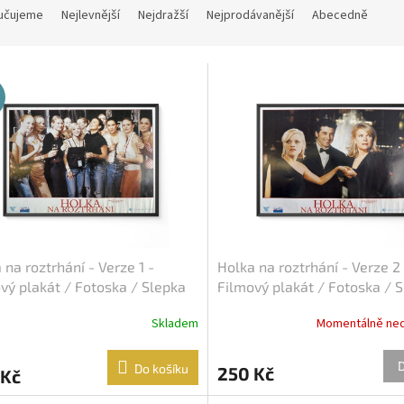
učujeme
Nejlevnější
Nejdražší
Nejprodávanější
Abecedně
 na roztrhání - Verze 1 -
Holka na roztrhání - Verze 2 
vý plakát / Fotoska / Slepka
Filmový plakát / Fotoska / 
A4)
(cca A4)
Skladem
Momentálně ne
Do košíku
250 Kč
 Kč