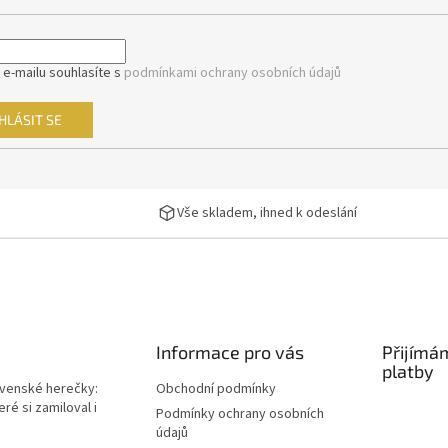
s
u
 e-mailu souhlasíte s
podmínkami ochrany osobních údajů
HLÁSIT SE
Vše skladem, ihned k odeslání
Informace pro vás
Přijímá
platby
ovenské herečky:
Obchodní podmínky
ré si zamiloval i
Podmínky ochrany osobních
údajů