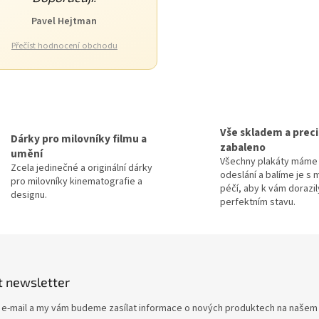
Pavel Hejtman
Přečíst hodnocení obchodu
O
v
l
Vše skladem a prec
á
Dárky pro milovníky filmu a
zabaleno
d
umění
Všechny plakáty máme 
a
Zcela jedinečné a originální dárky
odeslání a balíme je s 
c
pro milovníky kinematografie a
péčí, aby k vám dorazil
í
designu.
perfektním stavu.
p
r
v
k
y
v
t newsletter
ý
p
j e-mail a my vám budeme zasílat informace o nových produktech na našem
i