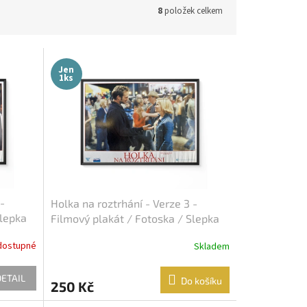
8
položek celkem
Jen
1ks
-
Holka na roztrhání - Verze 3 -
Slepka
Filmový plakát / Fotoska / Slepka
(cca A4)
dostupné
Skladem
DETAIL
Do košíku
250 Kč