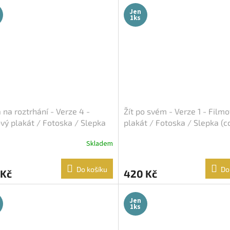
Jen
1ks
 na roztrhání - Verze 4 -
Žít po svém - Verze 1 - Film
vý plakát / Fotoska / Slepka
plakát / Fotoska / Slepka (c
A4)
Skladem
Do košíku
Do
 Kč
420 Kč
Jen
1ks