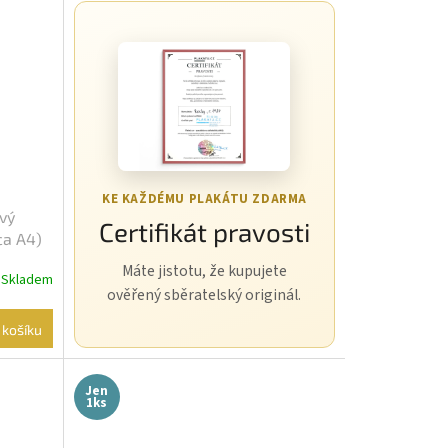
KE KAŽDÉMU PLAKÁTU ZDARMA
ový
Certifikát pravosti
ca A4)
Máte jistotu, že kupujete
Skladem
ověřený sběratelský originál.
 košíku
Jen
1ks