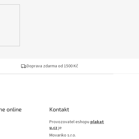
Doprava zdarma od 1500 Kč
me online
Kontakt
Provozovatel eshopu
plakat
u.cz
je
Movariko s.r.o.