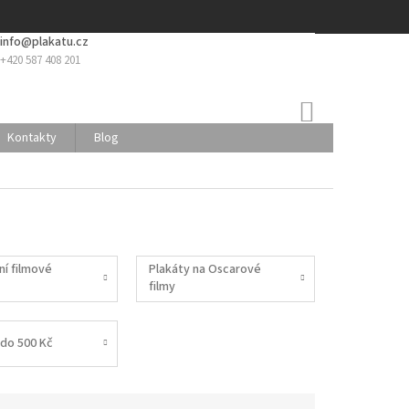
info@plakatu.cz
+420 587 408 201
NÁKUPNÍ
KOŠÍK
Kontakty
Blog
ní filmové
Plakáty na Oscarové
filmy
do 500 Kč