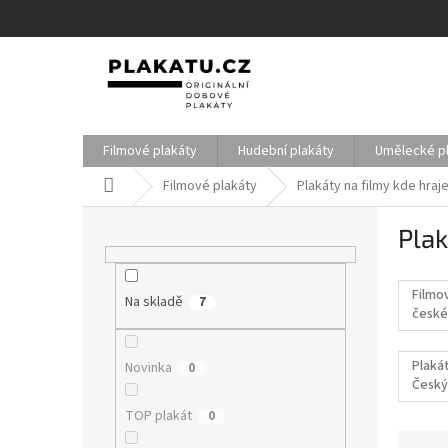
Přejít
na
obsah
Filmové plakáty
Hudební plakáty
Umělecké p
Domů
Filmové plakáty
Plakáty na filmy kde hraj
P
Plak
o
s
t
Filmo
Na skladě
r
7
české
a
filmy
n
Plakát
Novinka
0
n
Český
í
p
TOP plakát
0
a
Ř