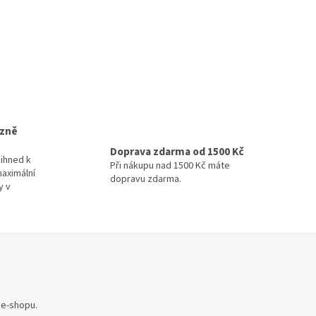
izně
Doprava zdarma od 1500 Kč
ihned k
Při nákupu nad 1500 Kč máte
maximální
dopravu zdarma.
y v
 e-shopu.