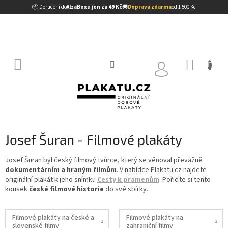
Přejít
📦 Doručení do
AlzaBoxu jen za 49 Kč
🚚
Doprava zdarma
od 1 500 Kč
na
obsah
NÁKUP
KOŠÍK
Josef Šuran - Filmové plakáty
Josef Šuran byl český filmový tvůrce, který se věnoval převážně
dokumentárním a hraným filmům
. V nabídce Plakatu.cz najdete
originální plakát k jeho snímku
Cesty k pramenům
. Pořiďte si tento
kousek
české filmové historie
do své sbírky.
Filmové plakáty na české a
Filmové plakáty na
slovenské filmy
zahraniční filmy