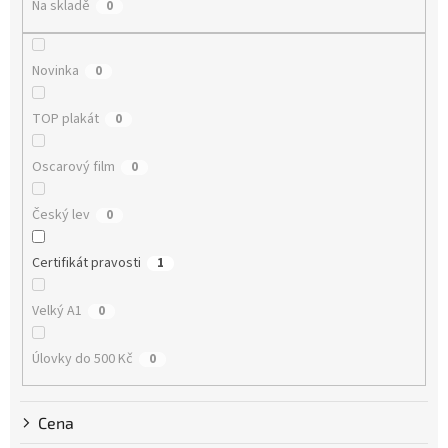
Na skladě
0
d
u
k
Novinka
0
t
ů
TOP plakát
0
Oscarový film
0
Český lev
0
Certifikát pravosti
1
Velký A1
0
Úlovky do 500 Kč
0
Cena