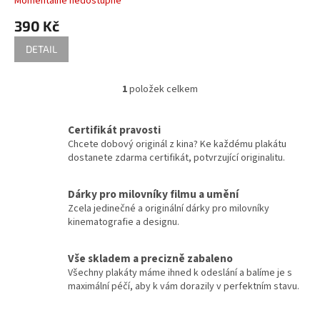
Momentálně nedostupné
t
390 Kč
ů
Robert Zemeckis
32
DETAIL
Jan Hřebejk
31
1
položek celkem
O
Steven Soderbergh
30
v
l
Certifikát pravosti
á
Otakar Vávra
28
Chcete dobový originál z kina? Ke každému plakátu
d
dostanete zdarma certifikát, potvrzující originalitu.
a
Juraj Herz
27
c
í
Dárky pro milovníky filmu a umění
p
Ridley Scott
26
Zcela jedinečné a originální dárky pro milovníky
r
kinematografie a designu.
v
James Cameron
25
k
y
Vše skladem a precizně zabaleno
v
Woody Allen
Všechny plakáty máme ihned k odeslání a balíme je s
25
ý
maximální péčí, aby k vám dorazily v perfektním stavu.
p
Michael Bay
24
i