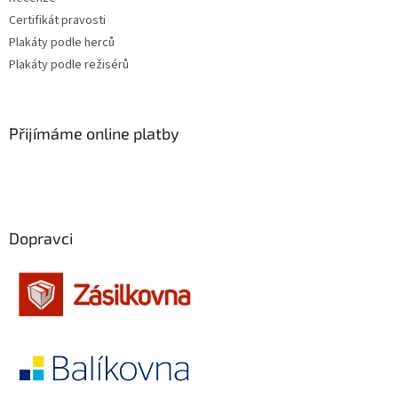
Certifikát pravosti
Jaromil Jireš
15
Plakáty podle herců
Plakáty podle režisérů
Vladimír Drha
15
Jonathan Kaplan
15
Přijímáme online platby
Andrew Davis
15
Andy Tennant
14
Dopravci
Robert Rodriguez
14
Roman Polanski
14
Edward Zwick
14
Frank Oz
14