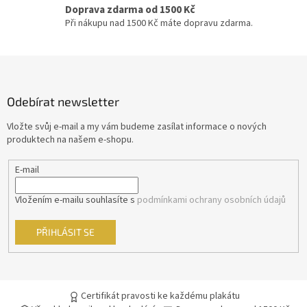
s
Doprava zdarma od 1500 Kč
u
David Fincher
23
Při nákupu nad 1500 Kč máte dopravu zdarma.
M. Night Shyamalan
23
Z
á
Jindřich Polák
22
p
Odebírat newsletter
a
František Vláčil
20
t
Vložte svůj e-mail a my vám budeme zasílat informace o nových
í
produktech na našem e-shopu.
Dušan Klein
19
E-mail
Joel Schumacher
19
Vložením e-mailu souhlasíte s
podmínkami ochrany osobních údajů
Chris Columbus
18
PŘIHLÁSIT SE
Vít Olmer
18
John McTiernan
17
Certifikát pravosti ke každému plakátu