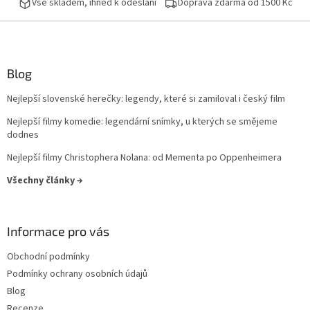
Vše skladem, ihned k odeslání
Doprava zdarma od 1500 Kč
Peter Jackson
17
Curtis Hanson
16
Blog
John Woo
16
Nejlepší slovenské herečky: legendy, které si zamiloval i český film
Milan Růžička
16
Nejlepší filmy komedie: legendární snímky, u kterých se smějeme
dodnes
Ron Howard
16
Nejlepší filmy Christophera Nolana: od Mementa po Oppenheimera
Vladimír Čech
16
Všechny články →
Vladimír Michálek
16
Informace pro vás
Phillip Noyce
16
Obchodní podmínky
Podmínky ochrany osobních údajů
Stephen Herek
16
Blog
Recenze
Barry Levinson
16