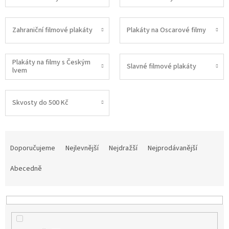
Zahraniční filmové plakáty
Plakáty na Oscarové filmy
Plakáty na filmy s Českým
Slavné filmové plakáty
lvem
Skvosty do 500 Kč
Ř
a
Doporučujeme
Nejlevnější
Nejdražší
Nejprodávanější
z
e
Abecedně
n
í
p
r
o