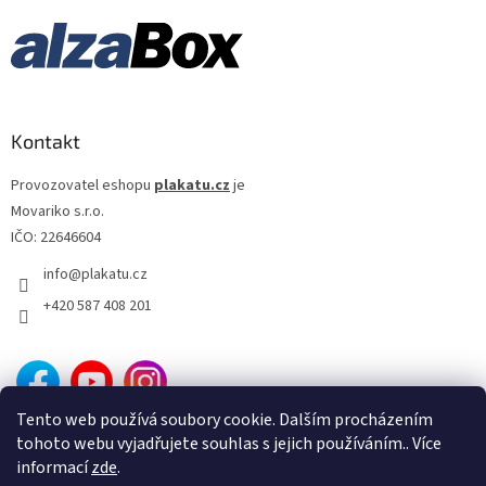
Josef Mach
13
Luc Besson
13
Martin Campbell
13
Kontakt
Provozovatel eshopu
plakatu.cz
je
Martin Scorsese
13
Movariko s.r.o.
IČO: 22646604
Otakar Fuka
13
info
@
plakatu.cz
Stanislav Strnad
13
+420 587 408 201
Jiří Svoboda
13
Jonathan Mostow
13
Tento web používá soubory cookie. Dalším procházením
tohoto webu vyjadřujete souhlas s jejich používáním.. Více
Antoine Fuqua
13
informací
zde
.