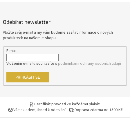
Z
Stephen Frears
11
á
p
Hynek Bočan
11
Odebírat newsletter
a
t
Vložte svůj e-mail a my vám budeme zasílat informace o nových
Karel Janák
11
í
produktech na našem e-shopu.
Raja Gosnell
11
E-mail
Francis Ford Coppola
10
Vložením e-mailu souhlasíte s
podmínkami ochrany osobních údajů
Guy Ritchie
10
PŘIHLÁSIT SE
Juraj Jakubisko
10
Petr Nikolaev
10
Certifikát pravosti ke každému plakátu
Vše skladem, ihned k odeslání
Doprava zdarma od 1500 Kč
Petr Zelenka
10