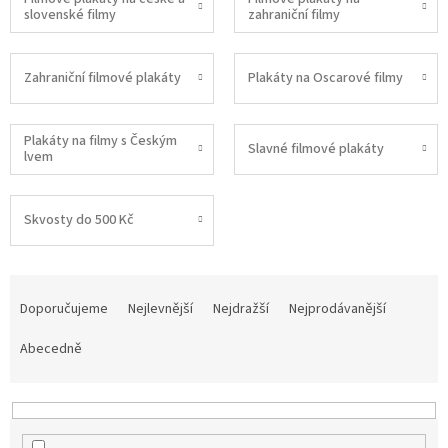
slovenské filmy
zahraniční filmy
Zahraniční filmové plakáty
Plakáty na Oscarové filmy
Plakáty na filmy s Českým
Slavné filmové plakáty
lvem
Skvosty do 500 Kč
Ř
a
Doporučujeme
Nejlevnější
Nejdražší
Nejprodávanější
z
e
Abecedně
n
í
p
r