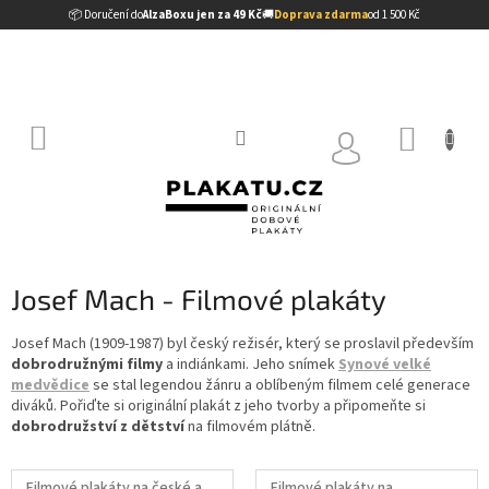
Přejít
📦 Doručení do
AlzaBoxu jen za 49 Kč
🚚
Doprava zdarma
od 1 500 Kč
na
obsah
NÁKUP
KOŠÍK
Josef Mach - Filmové plakáty
Josef Mach (1909-1987) byl český režisér, který se proslavil především
dobrodružnými filmy
a indiánkami. Jeho snímek
Synové velké
medvědice
se stal legendou žánru a oblíbeným filmem celé generace
diváků. Pořiďte si originální plakát z jeho tvorby a připomeňte si
dobrodružství z dětství
na filmovém plátně.
Filmové plakáty na české a
Filmové plakáty na