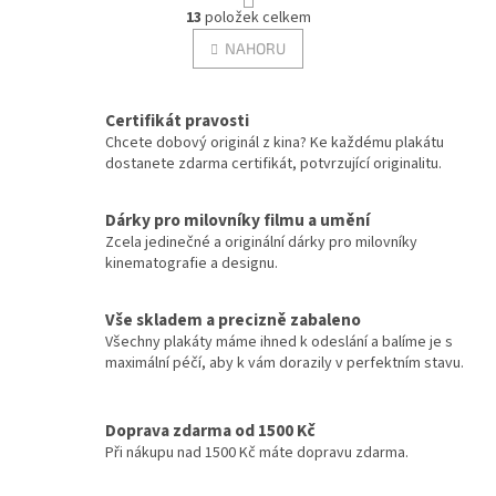
O
r
13
položek celkem
v
á
Tomáš Vorel st.
12
l
NAHORU
n
á
k
Tony Scott
d
o
12
v
a
Certifikát pravosti
á
c
Ivo Toman
Chcete dobový originál z kina? Ke každému plakátu
12
n
í
dostanete zdarma certifikát, potvrzující originalitu.
í
p
r
Adrian Lyne
11
v
Dárky pro milovníky filmu a umění
k
Zcela jedinečné a originální dárky pro milovníky
Clint Eastwood
11
y
kinematografie a designu.
v
ý
Emir Kusturica
11
Vše skladem a precizně zabaleno
p
Všechny plakáty máme ihned k odeslání a balíme je s
i
Karel Smyczek
11
maximální péčí, aby k vám dorazily v perfektním stavu.
s
u
Oliver Stone
11
Doprava zdarma od 1500 Kč
Při nákupu nad 1500 Kč máte dopravu zdarma.
Petr Schulhoff
11