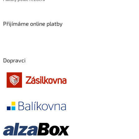
Jan de Bont
9
Přijímáme online platby
Jim Jarmusch
9
Martin Šulík
9
Pedro Almodóvar
9
Dopravci
Garry Marshall
9
Wes Anderson
9
Norman Jewison
9
Mimi Leder
9
John Mackenzie
9