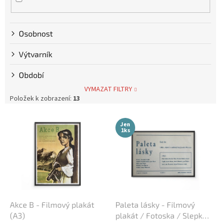
Tim Burton
9
Osobnost
Karel Zeman
10
Výtvarník
David Ondříček
17
Období
Jan Svěrák
12
VYMAZAT FILTRY
Položek k zobrazení:
13
Alfred Hitchcock
4
V
Jen
ý
1ks
Oldřich Lipský
39
p
i
Zdeněk Troška
39
s
p
Václav Vorlíček
r
38
o
d
Akce B - Filmový plakát
Paleta lásky - Filmový
Karel Kachyňa
34
u
(A3)
plakát / Fotoska / Slepka