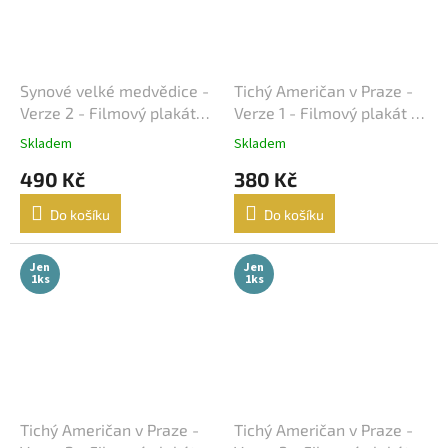
Peter Jackson
17
Curtis Hanson
16
Synové velké medvědice -
Tichý Američan v Praze -
Verze 2 - Filmový plakát
Verze 1 - Filmový plakát /
John Woo
16
(A3)
Fotoska / Slepka (cca A4)
Skladem
Skladem
Milan Růžička
490 Kč
380 Kč
16
Do košíku
Do košíku
Ron Howard
16
Jen
Jen
Vladimír Čech
16
1ks
1ks
Vladimír Michálek
16
Phillip Noyce
16
Stephen Herek
16
Tichý Američan v Praze -
Tichý Američan v Praze -