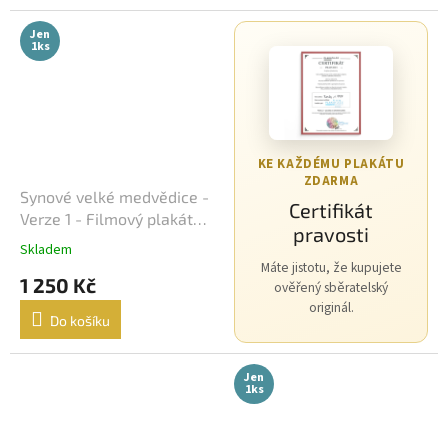
Michael Bay
24
Jen
1ks
David Fincher
23
M. Night Shyamalan
23
Jindřich Polák
22
KE KAŽDÉMU PLAKÁTU
ZDARMA
František Vláčil
20
Synové velké medvědice -
Certifikát
Verze 1 - Filmový plakát
pravosti
Dušan Klein
(A3)
19
Skladem
Máte jistotu, že kupujete
1 250 Kč
ověřený sběratelský
Joel Schumacher
19
originál.
Do košíku
Chris Columbus
18
Jen
Vít Olmer
18
1ks
John McTiernan
17