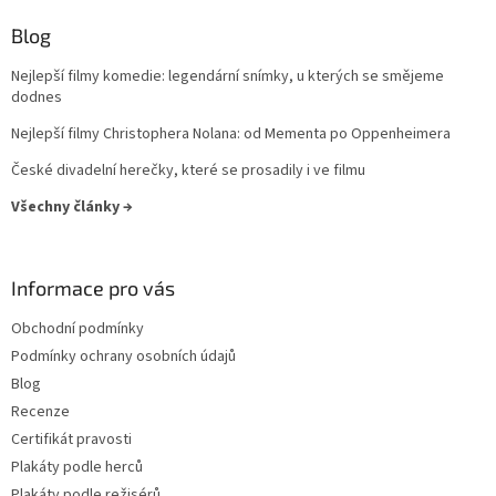
Sydney Pollack
10
Blog
Zdeněk Podskalský st.
10
Nejlepší filmy komedie: legendární snímky, u kterých se smějeme
dodnes
Václav Gajer
10
Nejlepší filmy Christophera Nolana: od Mementa po Oppenheimera
Michael Ritchie
10
České divadelní herečky, které se prosadily i ve filmu
Všechny články →
Ludvík Ráža
10
Alice Nellis
9
Informace pro vás
Antonín Kachlík
9
Obchodní podmínky
Podmínky ochrany osobních údajů
Bohdan Sláma
9
Blog
Recenze
George Lucas
9
Certifikát pravosti
Plakáty podle herců
Gore Verbinski
9
Plakáty podle režisérů