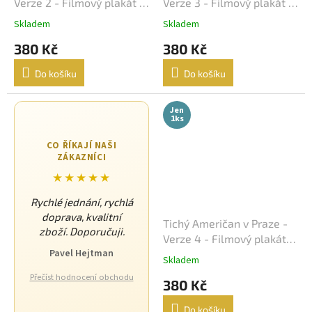
Verze 2 - Filmový plakát /
Verze 3 - Filmový plakát /
Barry Levinson
16
Fotoska / Slepka (cca A4)
Fotoska / Slepka (cca A4)
Skladem
Skladem
Jaromil Jireš
15
380 Kč
380 Kč
Do košíku
Do košíku
Vladimír Drha
15
Jen
Jonathan Kaplan
15
1ks
Andrew Davis
15
CO ŘÍKAJÍ NAŠI
ZÁKAZNÍCI
★★★★★
Andy Tennant
14
Rychlé jednání, rychlá
Robert Rodriguez
14
doprava, kvalitní
Tichý Američan v Praze -
zboží. Doporučuji.
Verze 4 - Filmový plakát /
Roman Polanski
14
Pavel Hejtman
Fotoska / Slepka (cca A4)
Skladem
Přečíst hodnocení obchodu
Edward Zwick
14
380 Kč
Do košíku