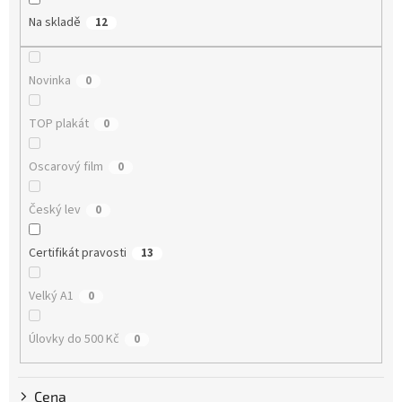
o
Na skladě
12
d
u
k
Novinka
0
t
ů
TOP plakát
0
Oscarový film
0
Český lev
0
Certifikát pravosti
13
Velký A1
0
Úlovky do 500 Kč
0
Cena