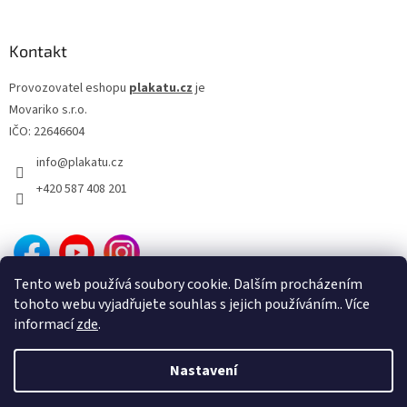
Brian Levant
9
Kontakt
Július Matula
9
Provozovatel eshopu
plakatu.cz
je
Jan Rybkowski
9
Movariko s.r.o.
IČO: 22646604
Dan Svátek
9
info
@
plakatu.cz
+420 587 408 201
Jevgenij Karelov
9
Alan Parker
8
Antonín Moskalyk
8
Tento web používá soubory cookie. Dalším procházením
tohoto webu vyjadřujete souhlas s jejich používáním.. Více
Donald Petrie
8
informací
zde
.
George Miller
8
Nastavení
Vytvořil Shoptet