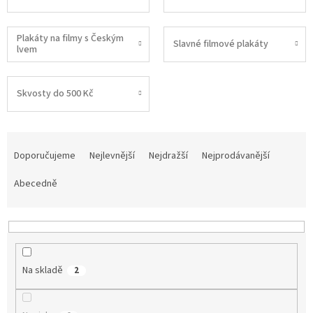
Plakáty na filmy s Českým
Slavné filmové plakáty
lvem
Skvosty do 500 Kč
Ř
a
Doporučujeme
Nejlevnější
Nejdražší
Nejprodávanější
z
e
Abecedně
n
í
p
r
o
Na skladě
2
d
u
k