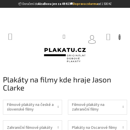
Přejít
📦 Doručení do
AlzaBoxu jen za 49 Kč
🚚
Doprava zdarma
od 1 500 Kč
na
obsah
NÁKUP
KOŠÍK
Plakáty na filmy kde hraje Jason
Clarke
Filmové plakáty na české a
Filmové plakáty na
slovenské filmy
zahraniční filmy
Zahraniční filmové plakáty
Plakáty na Oscarové filmy