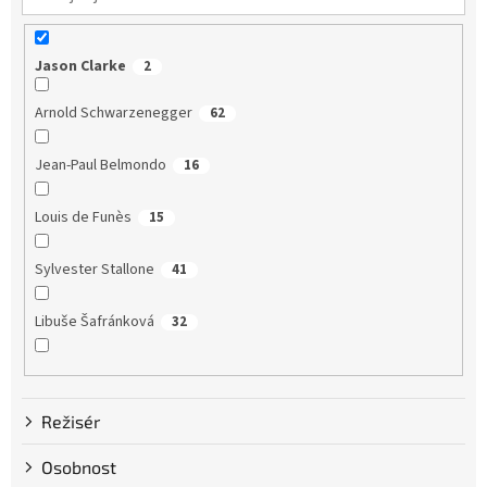
Jason Clarke
2
Arnold Schwarzenegger
62
Jean-Paul Belmondo
16
Louis de Funès
15
Sylvester Stallone
41
Libuše Šafránková
32
Dustin Hoffman
58
Režisér
Clint Eastwood
13
Osobnost
Bruce Willis
75