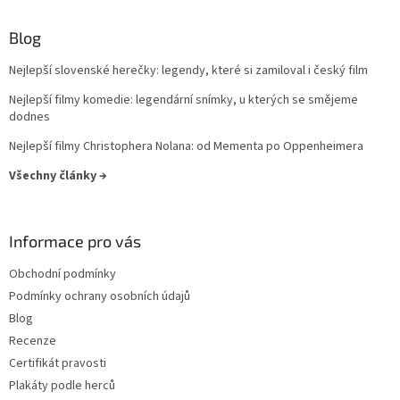
Lukáš Vaculík
40
Blog
Harrison Ford
39
Nejlepší slovenské herečky: legendy, které si zamiloval i český film
Jaroslav Dušek
39
Nejlepší filmy komedie: legendární snímky, u kterých se smějeme
dodnes
Aňa Geislerová
38
Nejlepší filmy Christophera Nolana: od Mementa po Oppenheimera
Julianne Moore
38
Všechny články →
Hugh Grant
36
Informace pro vás
Catherine Zeta-Jones
35
Obchodní podmínky
Podmínky ochrany osobních údajů
Tom Hanks
35
Blog
Recenze
Uma Thurman
35
Certifikát pravosti
Plakáty podle herců
Nicole Kidman
34