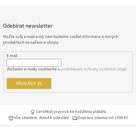
Morgan Freeman
45
Z
á
George Clooney
44
p
Odebírat newsletter
a
Jean-Claude Van Damme
t
42
Vložte svůj e-mail a my vám budeme zasílat informace o nových
í
produktech na našem e-shopu.
Mel Gibson
42
E-mail
Eva Holubová
41
Vložením e-mailu souhlasíte s
podmínkami ochrany osobních údajů
Matt Damon
41
PŘIHLÁSIT SE
Samuel L. Jackson
41
Antonio Banderas
40
Certifikát pravosti ke každému plakátu
Vše skladem, ihned k odeslání
Doprava zdarma od 1500 Kč
Ivana Chýlková
40