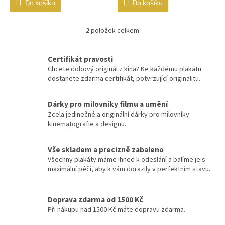
Do košíku
Do košíku
Vladimír Menšík
48
2
položek celkem
O
Jiří Krampol
48
v
l
Certifikát pravosti
á
Eddie Murphy
47
Chcete dobový originál z kina? Ke každému plakátu
d
dostanete zdarma certifikát, potvrzující originalitu.
a
Josef Vinklář
47
c
í
Dárky pro milovníky filmu a umění
p
Robert De Niro
47
Zcela jedinečné a originální dárky pro milovníky
r
kinematografie a designu.
v
Tom Cruise
47
k
y
Vše skladem a precizně zabaleno
v
Všechny plakáty máme ihned k odeslání a balíme je s
Johnny Depp
46
ý
maximální péčí, aby k vám dorazily v perfektním stavu.
p
Sandra Bullock
46
i
s
Doprava zdarma od 1500 Kč
u
Wesley Snipes
Při nákupu nad 1500 Kč máte dopravu zdarma.
46