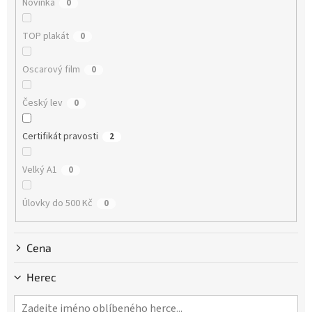
Novinka
0
t
ů
TOP plakát
0
Oscarový film
0
Český lev
0
Certifikát pravosti
2
Velký A1
0
Úlovky do 500 Kč
0
Cena
Herec