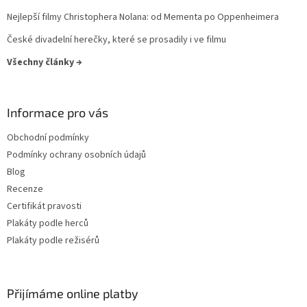
Nejlepší filmy Christophera Nolana: od Mementa po Oppenheimera
Sean Connery
34
České divadelní herečky, které se prosadily i ve filmu
Ivan Trojan
33
Všechny články →
Ondřej Vetchý
33
Informace pro vás
Petr Nárožný
33
Obchodní podmínky
Stella Zázvorková
33
Podmínky ochrany osobních údajů
Blog
Vilma Cibulková
33
Recenze
Certifikát pravosti
Dagmar Havlová
32
Plakáty podle herců
Plakáty podle režisérů
Drew Barrymore
32
Jack Nicholson
32
Přijímáme online platby