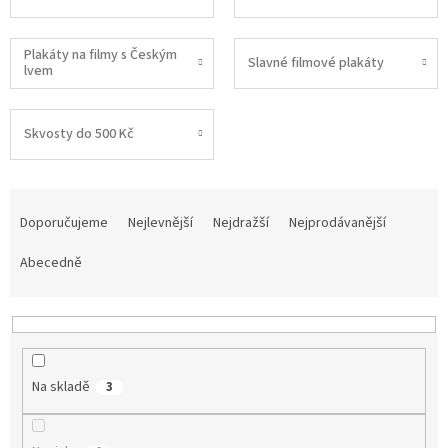
Plakáty na filmy s Českým
Slavné filmové plakáty
lvem
Skvosty do 500 Kč
Ř
a
Doporučujeme
Nejlevnější
Nejdražší
Nejprodávanější
z
e
Abecedně
n
í
p
r
o
Na skladě
3
d
u
k