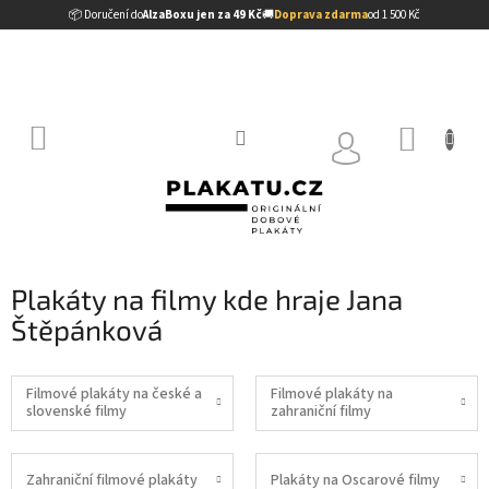
Přejít
📦 Doručení do
AlzaBoxu jen za 49 Kč
🚚
Doprava zdarma
od 1 500 Kč
na
obsah
NÁKUP
KOŠÍK
Plakáty na filmy kde hraje Jana
Štěpánková
Filmové plakáty na české a
Filmové plakáty na
slovenské filmy
zahraniční filmy
Zahraniční filmové plakáty
Plakáty na Oscarové filmy