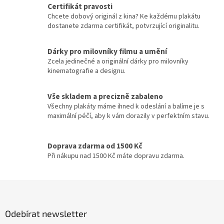
l
Certifikát pravosti
Morgan Freeman
45
á
Chcete dobový originál z kina? Ke každému plakátu
d
dostanete zdarma certifikát, potvrzující originalitu.
a
George Clooney
44
c
í
Dárky pro milovníky filmu a umění
Jean-Claude Van Damme
42
p
Zcela jedinečné a originální dárky pro milovníky
r
kinematografie a designu.
v
Mel Gibson
42
k
y
Vše skladem a precizně zabaleno
Eva Holubová
v
41
Všechny plakáty máme ihned k odeslání a balíme je s
ý
maximální péčí, aby k vám dorazily v perfektním stavu.
p
Matt Damon
41
i
s
Doprava zdarma od 1500 Kč
u
Samuel L. Jackson
41
Při nákupu nad 1500 Kč máte dopravu zdarma.
Antonio Banderas
40
Z
á
Ivana Chýlková
40
p
Odebírat newsletter
a