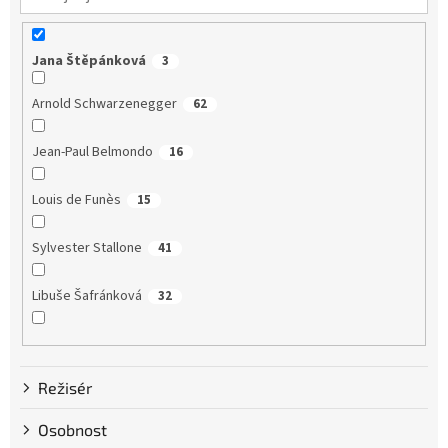
Jana Štěpánková
3
Arnold Schwarzenegger
62
Jean-Paul Belmondo
16
Louis de Funès
15
Sylvester Stallone
41
Libuše Šafránková
32
Dustin Hoffman
58
Režisér
Clint Eastwood
13
Osobnost
Bruce Willis
75