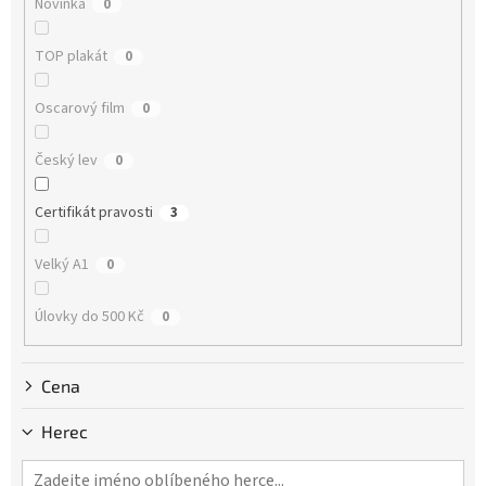
Novinka
0
t
ů
TOP plakát
0
Oscarový film
0
Český lev
0
Certifikát pravosti
3
Velký A1
0
Úlovky do 500 Kč
0
Cena
Herec