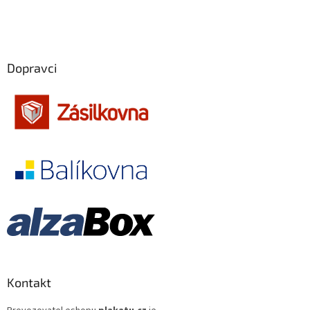
Jiří Sovák
32
Jiřina Bohdalová
32
Dopravci
Martin Růžek
32
Václav Vydra nejml.
32
Ben Affleck
31
Charlie Sheen
31
Jana Brejchová
31
Leonardo DiCaprio
31
Miloš Kopecký
31
Kontakt