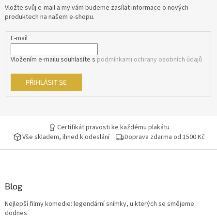
Lukáš Vaculík
40
t
Vložte svůj e-mail a my vám budeme zasílat informace o nových
í
produktech na našem e-shopu.
Harrison Ford
39
E-mail
Jaroslav Dušek
39
Vložením e-mailu souhlasíte s
podmínkami ochrany osobních údajů
Aňa Geislerová
38
PŘIHLÁSIT SE
Julianne Moore
38
Hugh Grant
36
Certifikát pravosti ke každému plakátu
Vše skladem, ihned k odeslání
Doprava zdarma od 1500 Kč
Catherine Zeta-Jones
35
Tom Hanks
35
Blog
Uma Thurman
35
Nejlepší filmy komedie: legendární snímky, u kterých se smějeme
Nicole Kidman
34
dodnes