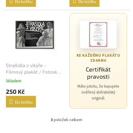
Do košíku
Do košíku
Vladimír Menšík
48
Jiří Krampol
48
Eddie Murphy
47
Josef Vinklář
47
KE KAŽDÉMU PLAKÁTU
ZDARMA
Strašidla z vikýře -
Robert De Niro
47
Certifikát
Filmový plakát / Fotoska /
pravosti
Slepka (cca A4)
Tom Cruise
Skladem
47
Máte jistotu, že kupujete
250 Kč
ověřený sběratelský
Johnny Depp
46
originál.
Do košíku
Sandra Bullock
46
3
položek celkem
O
Wesley Snipes
46
v