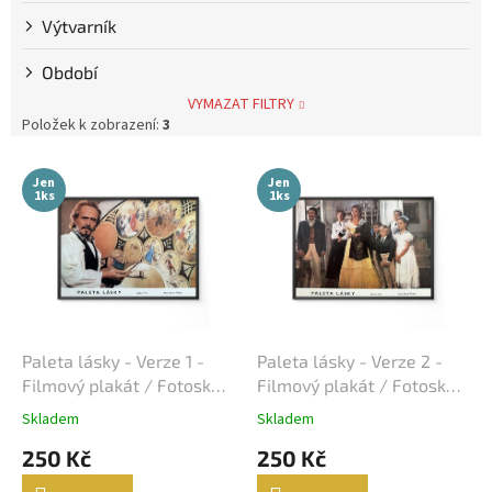
Výtvarník
Steve McQueen
7
Období
Bolek Polívka
68
VYMAZAT FILTRY
Položek k zobrazení:
3
Iva Janžurová
76
V
Jen
Jen
ý
1ks
1ks
Julia Roberts
69
p
i
s
Jiří Bartoška
59
p
r
Miroslav Donutil
56
o
d
Paleta lásky - Verze 1 -
Paleta lásky - Verze 2 -
Nicolas Cage
55
u
Filmový plakát / Fotoska /
Filmový plakát / Fotoska /
k
Slepka (cca A4)
Slepka (cca A4)
Skladem
Skladem
Vlastimil Brodský
51
t
250 Kč
250 Kč
ů
Brad Pitt
48