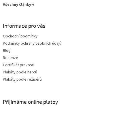
Všechny články →
Antoine Fuqua
13
Informace pro vás
Filip Renč
12
Obchodní podmínky
Tomáš Vorel st.
12
Podmínky ochrany osobních údajů
Blog
Tony Scott
12
Recenze
Certifikát pravosti
Ivo Toman
12
Plakáty podle herců
Plakáty podle režisérů
Adrian Lyne
11
Clint Eastwood
11
Přijímáme online platby
Emir Kusturica
11
Karel Smyczek
11