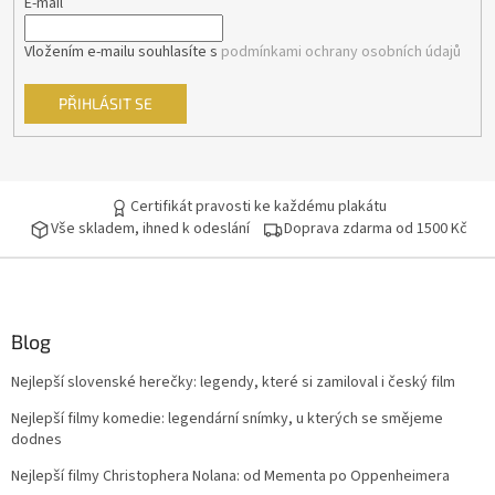
E-mail
Edward Zwick
14
Vložením e-mailu souhlasíte s
podmínkami ochrany osobních údajů
Frank Oz
14
PŘIHLÁSIT SE
Josef Mach
13
Luc Besson
13
Certifikát pravosti ke každému plakátu
Martin Campbell
13
Vše skladem, ihned k odeslání
Doprava zdarma od 1500 Kč
Martin Scorsese
13
Otakar Fuka
13
Blog
Stanislav Strnad
Nejlepší slovenské herečky: legendy, které si zamiloval i český film
13
Nejlepší filmy komedie: legendární snímky, u kterých se smějeme
Jiří Svoboda
13
dodnes
Nejlepší filmy Christophera Nolana: od Mementa po Oppenheimera
Jonathan Mostow
13