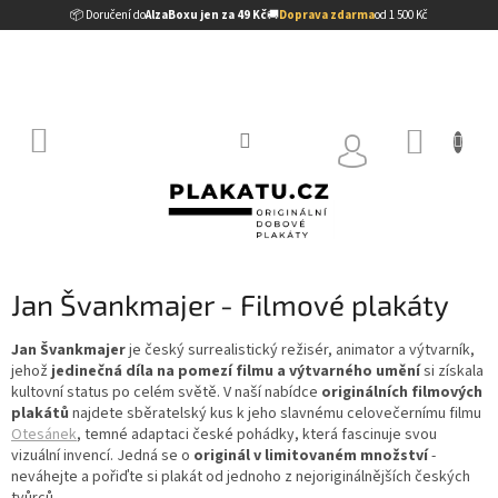
Přejít
📦 Doručení do
AlzaBoxu jen za 49 Kč
🚚
Doprava zdarma
od 1 500 Kč
na
obsah
NÁKUP
KOŠÍK
Jan Švankmajer - Filmové plakáty
Jan Švankmajer
je český surrealistický režisér, animator a výtvarník,
jehož
jedinečná díla na pomezí filmu a výtvarného umění
si získala
kultovní status po celém světě. V naší nabídce
originálních filmových
plakátů
najdete sběratelský kus k jeho slavnému celovečernímu filmu
Otesánek
, temné adaptaci české pohádky, která fascinuje svou
vizuální invencí. Jedná se o
originál v limitovaném množství
-
neváhejte a pořiďte si plakát od jednoho z nejoriginálnějších českých
tvůrců.