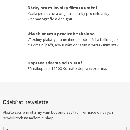
c
í
Stephen Herek
Dárky pro milovníky filmu a umění
16
p
Zcela jedinečné a originální dárky pro milovníky
r
kinematografie a designu.
Barry Levinson
16
v
k
y
Vše skladem a precizně zabaleno
Jaromil Jireš
15
v
Všechny plakáty máme ihned k odeslání a balíme je s
ý
maximální péčí, aby k vám dorazily v perfektním stavu.
Vladimír Drha
15
p
i
s
Doprava zdarma od 1500 Kč
Jonathan Kaplan
15
u
Při nákupu nad 1500 Kč máte dopravu zdarma.
Andrew Davis
15
Z
Andy Tennant
á
14
p
Odebírat newsletter
a
Robert Rodriguez
14
t
Vložte svůj e-mail a my vám budeme zasílat informace o nových
í
produktech na našem e-shopu.
Roman Polanski
14