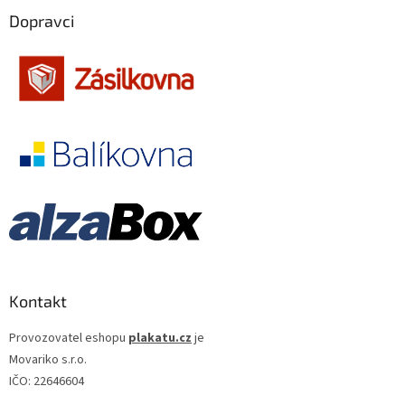
Dopravci
Oliver Stone
11
Petr Schulhoff
11
Stephen Frears
11
Hynek Bočan
11
Karel Janák
11
Raja Gosnell
11
Francis Ford Coppola
10
Kontakt
Guy Ritchie
10
Provozovatel eshopu
plakatu.cz
je
Movariko s.r.o.
Juraj Jakubisko
10
IČO: 22646604