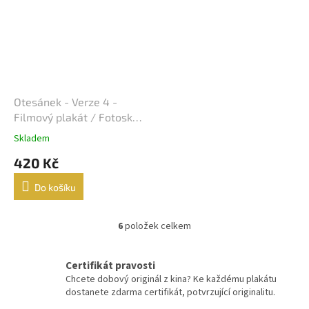
John McTiernan
17
Peter Jackson
17
Curtis Hanson
16
Otesánek - Verze 4 -
Filmový plakát / Fotoska /
John Woo
16
Slepka (cca A4)
Skladem
Milan Růžička
420 Kč
16
Do košíku
Ron Howard
16
6
položek celkem
Vladimír Čech
16
O
v
l
Vladimír Michálek
16
Certifikát pravosti
á
Chcete dobový originál z kina? Ke každému plakátu
d
dostanete zdarma certifikát, potvrzující originalitu.
Phillip Noyce
16
a