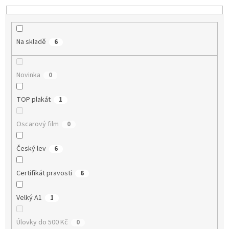
í
p
r
o
Na skladě
6
d
u
k
Novinka
0
t
ů
TOP plakát
1
Oscarový film
0
Český lev
6
Certifikát pravosti
6
Velký A1
1
Úlovky do 500 Kč
0