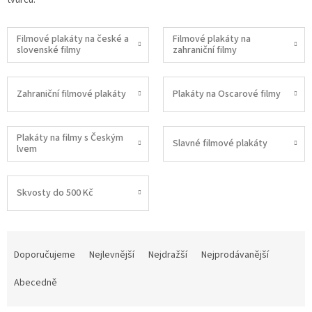
Filmové plakáty na české a
Filmové plakáty na
slovenské filmy
zahraniční filmy
Zahraniční filmové plakáty
Plakáty na Oscarové filmy
Plakáty na filmy s Českým
Slavné filmové plakáty
lvem
Skvosty do 500 Kč
Ř
a
Doporučujeme
Nejlevnější
Nejdražší
Nejprodávanější
z
e
Abecedně
n