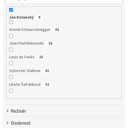
Jan Dolanský
9
Arnold Schwarzenegger
62
Jean-Paul Belmondo
16
Louis de Funès
15
Sylvester Stallone
41
Libuše Šafránková
32
Dustin Hoffman
58
Režisér
Clint Eastwood
13
Osobnost
Bruce Willis
75