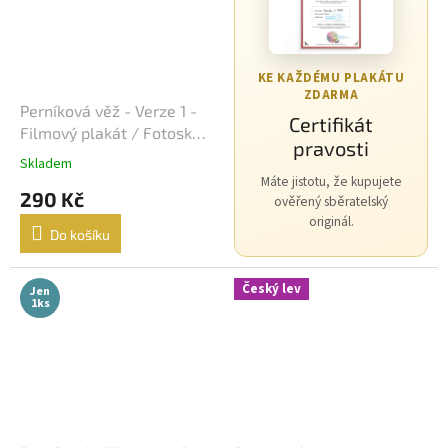
Morgan Freeman
45
George Clooney
44
KE KAŽDÉMU PLAKÁTU
ZDARMA
Perníková věž - Verze 1 -
Jean-Claude Van Damme
42
Certifikát
Filmový plakát / Fotoska /
pravosti
Slepka (cca A4)
Mel Gibson
42
Skladem
Máte jistotu, že kupujete
290 Kč
ověřený sběratelský
Eva Holubová
41
originál.
Do košíku
Matt Damon
41
Český lev
Jen
1ks
Samuel L. Jackson
41
Antonio Banderas
40
Ivana Chýlková
40