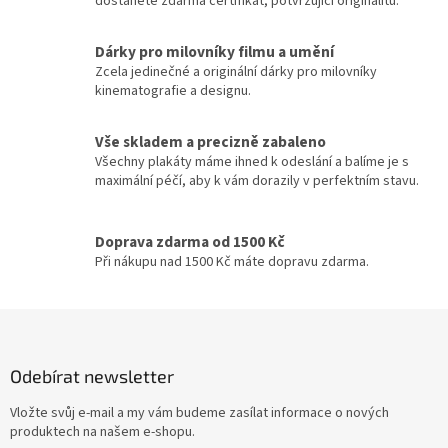
dostanete zdarma certifikát, potvrzující originalitu.
a
Jiří Sovák
32
c
í
Dárky pro milovníky filmu a umění
p
Jiřina Bohdalová
32
Zcela jedinečné a originální dárky pro milovníky
r
kinematografie a designu.
v
Martin Růžek
32
k
y
Vše skladem a precizně zabaleno
v
Václav Vydra nejml.
32
Všechny plakáty máme ihned k odeslání a balíme je s
ý
maximální péčí, aby k vám dorazily v perfektním stavu.
p
Ben Affleck
31
i
s
Doprava zdarma od 1500 Kč
u
Charlie Sheen
31
Při nákupu nad 1500 Kč máte dopravu zdarma.
Jana Brejchová
31
Z
á
Leonardo DiCaprio
31
p
Odebírat newsletter
a
Miloš Kopecký
31
t
Vložte svůj e-mail a my vám budeme zasílat informace o nových
í
produktech na našem e-shopu.