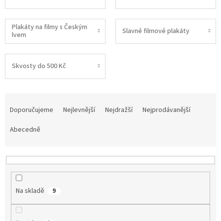
Plakáty na filmy s Českým
Slavné filmové plakáty
lvem
Skvosty do 500 Kč
Ř
a
Doporučujeme
Nejlevnější
Nejdražší
Nejprodávanější
z
e
Abecedně
n
í
p
r
o
Na skladě
9
d
u
k