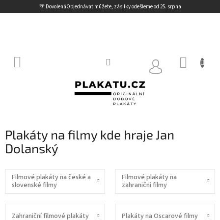
Přejít
🌴 Dovolená
Objednávat můžete, zásilky odešleme od 25. srpna
na
obsah
NÁKUP
KOŠÍK
Plakáty na filmy kde hraje Jan
Dolanský
Filmové plakáty na české a
Filmové plakáty na
slovenské filmy
zahraniční filmy
Zahraniční filmové plakáty
Plakáty na Oscarové filmy