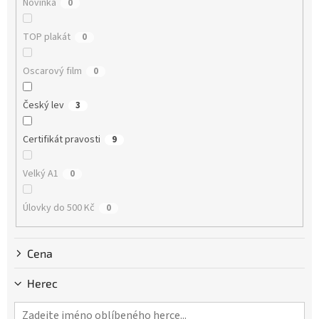
Novinka
0
t
ů
TOP plakát
0
Oscarový film
0
Český lev
3
Certifikát pravosti
9
Velký A1
0
Úlovky do 500 Kč
0
Cena
Herec