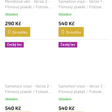
Lukáš Vaculík
40
Perníková věž - Verze 2 -
Sametoví vrazi - Verze 1 -
Filmový plakát / Fotoska /
Filmový plakát / Fotoska /
Harrison Ford
Slepka (cca A4)
Slepka (cca A4)
39
Skladem
Skladem
290 Kč
540 Kč
Jaroslav Dušek
39
Do košíku
Do košíku
Aňa Geislerová
38
Český lev
Český lev
Julianne Moore
38
Hugh Grant
36
Catherine Zeta-Jones
35
Tom Hanks
35
Sametoví vrazi - Verze 2 -
Sametoví vrazi - Verze 3 -
Filmový plakát / Fotoska /
Filmový plakát / Fotoska /
Uma Thurman
35
Slepka (cca A4)
Slepka (cca A4)
Skladem
Skladem
540 Kč
540 Kč
Nicole Kidman
34