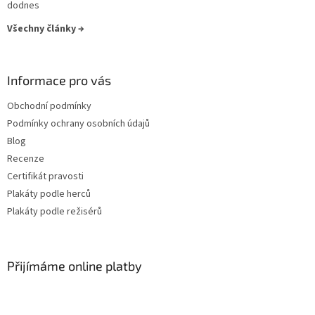
dodnes
Kevin Costner
29
Všechny články →
Pavel Zedníček
29
Informace pro vás
Richard Gere
29
Obchodní podmínky
Podmínky ochrany osobních údajů
Robin Williams
29
Blog
Anthony Hopkins
Recenze
28
Certifikát pravosti
Geoffrey Rush
28
Plakáty podle herců
Plakáty podle režisérů
Jan Tříska
28
Kevin Spacey
28
Přijímáme online platby
Tomáš Hanák
28