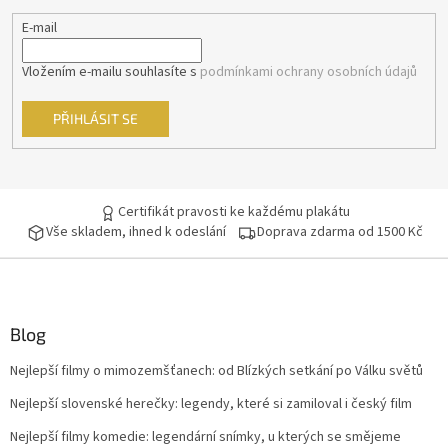
Jennifer Lopez
30
E-mail
Jiří Macháček
30
Vložením e-mailu souhlasíte s
podmínkami ochrany osobních údajů
Meg Ryan
30
PŘIHLÁSIT SE
Meryl Streep
30
Cate Blanchett
29
Certifikát pravosti ke každému plakátu
Vše skladem, ihned k odeslání
Doprava zdarma od 1500 Kč
Gwyneth Paltrow
29
Jiří Lábus
29
Blog
Josef Somr
29
Nejlepší filmy o mimozemšťanech: od Blízkých setkání po Válku světů
Jude Law
29
Nejlepší slovenské herečky: legendy, které si zamiloval i český film
Kevin Bacon
29
Nejlepší filmy komedie: legendární snímky, u kterých se smějeme