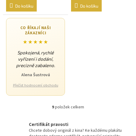
Do košíku
Do košíku
Sean Connery
34
Ivan Trojan
33
CO ŘÍKAJÍ NAŠI
ZÁKAZNÍCI
Ondřej Vetchý
33
★★★★★
Spokojená, rychlé
Petr Nárožný
33
vyřízení i dodání,
precizně zabaleno.
Stella Zázvorková
33
Alena Šustrová
Vilma Cibulková
33
Přečíst hodnocení obchodu
Dagmar Havlová
32
9
položek celkem
O
Drew Barrymore
32
v
l
Certifikát pravosti
Jack Nicholson
á
32
Chcete dobový originál z kina? Ke každému plakátu
d