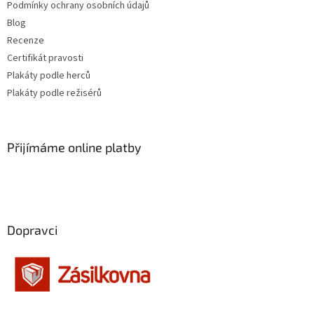
Stephen Herek
Podmínky ochrany osobních údajů
16
Blog
Barry Levinson
16
Recenze
Certifikát pravosti
Jaromil Jireš
15
Plakáty podle herců
Plakáty podle režisérů
Vladimír Drha
15
Jonathan Kaplan
15
Přijímáme online platby
Andrew Davis
15
Andy Tennant
14
Dopravci
Robert Rodriguez
14
Roman Polanski
14
Edward Zwick
14