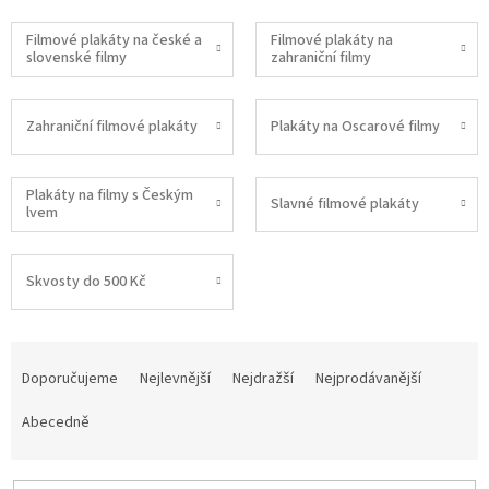
Filmové plakáty na české a
Filmové plakáty na
slovenské filmy
zahraniční filmy
Zahraniční filmové plakáty
Plakáty na Oscarové filmy
Plakáty na filmy s Českým
Slavné filmové plakáty
lvem
Skvosty do 500 Kč
Ř
a
Doporučujeme
Nejlevnější
Nejdražší
Nejprodávanější
z
e
Abecedně
n
í