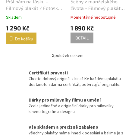
d
Prší nám na lásku -
Scény z manželského
Karel Kachyňa
34
u
Filmový plakát / Fotoska /
života - Filmový plakát
k
Slepka (cca A4)
(A3)
Karel Steklý
34
Skladem
Momentálně nedostupné
t
1 290 Kč
1 890 Kč
ů
Robert Zemeckis
32
DETAIL
Do košíku
Jan Hřebejk
31
2
položek celkem
O
Steven Soderbergh
30
v
l
Certifikát pravosti
Otakar Vávra
28
á
Chcete dobový originál z kina? Ke každému plakátu
d
dostanete zdarma certifikát, potvrzující originalitu.
a
Juraj Herz
27
c
í
Dárky pro milovníky filmu a umění
Ridley Scott
26
p
Zcela jedinečné a originální dárky pro milovníky
r
kinematografie a designu.
v
James Cameron
25
k
y
Vše skladem a precizně zabaleno
Woody Allen
v
25
Všechny plakáty máme ihned k odeslání a balíme je s