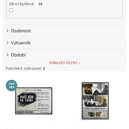
Věra Chytilová
26
Tim Burton
9
Osobnost
Karel Zeman
10
Výtvarník
David Ondříček
17
Období
Jan Svěrák
12
VYMAZAT FILTRY
Položek k zobrazení:
2
Alfred Hitchcock
4
V
Jen
ý
1ks
Oldřich Lipský
39
p
i
Zdeněk Troška
39
s
p
Václav Vorlíček
r
38
o