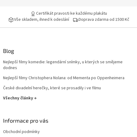
John McTiernan
17
Certifikát pravosti ke každému plakátu
Vše skladem, ihned k odeslání
Doprava zdarma od 1500 Kč
Peter Jackson
17
Curtis Hanson
16
Blog
John Woo
16
Nejlepší filmy komedie: legendární snímky, u kterých se smějeme
Milan Růžička
16
dodnes
Nejlepší filmy Christophera Nolana: od Mementa po Oppenheimera
Ron Howard
16
České divadelní herečky, které se prosadily i ve filmu
Vladimír Čech
16
Všechny články →
Vladimír Michálek
16
Informace pro vás
Phillip Noyce
16
Obchodní podmínky