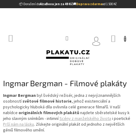
Přejít
📦 Doručení do
AlzaBoxu jen za 49 Kč
🚚
Doprava zdarma
od 1 500 Kč
na
obsah
NÁKUP
KOŠÍK
Ingmar Bergman - Filmové plakáty
Ingmar Bergman
byl švédský režisér, jedna z nejvýznamnějších
osobností
světové filmové historie
, jehož existenciální a
psychologicky hluboká díla ovlivnila celé generace filmařů. V naší
nabídce
originálních filmových plakátů
najdete sběratelské kusy k
jeho slavným snímkům - intimní
Scény z manželského života
i poetické
Prší nám na lásku
. Získejte originální plakát od jednoho z největších
géniů filmového umění.