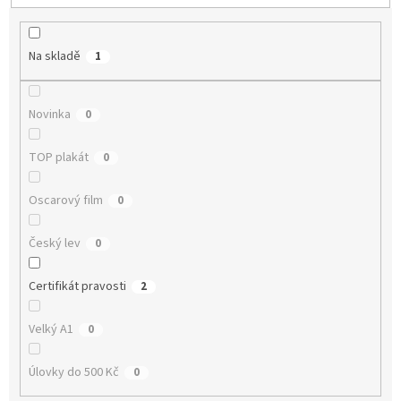
p
r
o
Na skladě
1
d
u
k
Novinka
0
t
ů
TOP plakát
0
Oscarový film
0
Český lev
0
Certifikát pravosti
2
Velký A1
0
Úlovky do 500 Kč
0