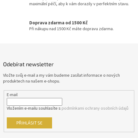
ý
maximální péčí, aby k vám dorazily v perfektním stavu.
p
Michael Bay
24
i
s
Doprava zdarma od 1500 Kč
u
David Fincher
23
Při nákupu nad 1500 Kč máte dopravu zdarma.
M. Night Shyamalan
23
Z
á
Jindřich Polák
22
p
Odebírat newsletter
a
František Vláčil
20
t
Vložte svůj e-mail a my vám budeme zasílat informace o nových
í
produktech na našem e-shopu.
Dušan Klein
19
E-mail
Joel Schumacher
19
Vložením e-mailu souhlasíte s
podmínkami ochrany osobních údajů
Chris Columbus
18
PŘIHLÁSIT SE
Vít Olmer
18